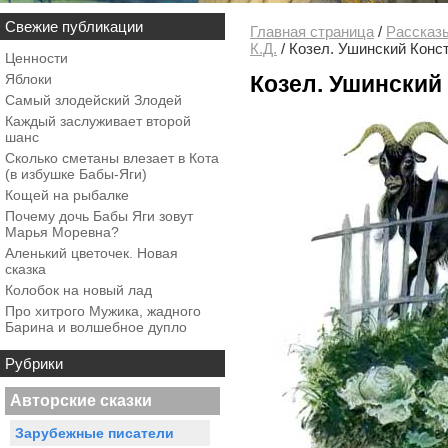
Свежие публикации
Главная страница
/
Рассказ
К.Д.
/
Козел. Ушинский Конс
Ценности
Яблоки
Козел. Ушинский
Самый злодейский Злодей
Каждый заслуживает второй
шанс
Сколько сметаны влезает в Кота
(в избушке Бабы-Яги)
Кощей на рыбалке
Почему дочь Бабы Яги зовут
Марья Моревна?
Аленький цветочек. Новая
сказка
Колобок на новый лад
Про хитрого Мужика, жадного
Барина и волшебное дупло
Рубрики
Авторские сказки
Зарубежные писатели