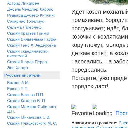
Астрид Линдгрен
Джоэль Чендлер Харрис
Идёт козёл мохнаты
Редьярд Джозеф Киплинг
помахивает, бородищ
Сакариас Топелиус
Сельма Лагерлёф
постукивает; идёт, бл
Сказки братьев Гримм
козочки с козляткам
Сказки Вильгельма Гауфа
кору гложут, молоды
Сказки Ганс Х. Андерсена
Сказки скандинавских
деткам копят; а козл
писателей
насосались, на забо
Сказки Шарля Перро
Энн Хогарт
передрались.
Русские писатели
Погодите, ужо придё
Волков А.М.
порядок даст!
Ершов П.П.
Сказки Бажова П.П.
Сказки Катаева В. П.
Сказки Мамина-Сибиряка
Д.Н.
Пост
Сказки Михалкова С.В.
Находится в разделе:
Расс
Сказки Пляцковского М. С.
картинками
,
Сказки о живот