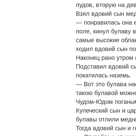
пудов, вторую на де
Взял вдовий сын мед
— понравилась она 
поле, кинул булаву в
самые высокие облак
ходил вдовий сын по
Наконец рано утром 
Подставил вдовий с
покатилась наземь.
— Вот это булава на
такою булавой можно
Чудом-Юдом поганым
Купеческий сын и ц
булавы отлили медн
Тогда вдовий сын и 