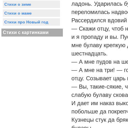
ладонь. Ударилась б
Стихи о зиме
переломилась надво
Стихи о маме
Рассердился вдовий 
Стихи про Новый год
— Скажи отцу, чтоб 
Стихи с картинками
и я пропаду и вы. Пу
мне булаву крепкую
шестнадцать.
— А мне пудов на ше
— А мне на три! — г
отцу. Созывает царь 
— Вы, такие-сякие, 
слабую булаву сков
И дает им наказ вык
побольше да покреп
Кузнецы стук да бря