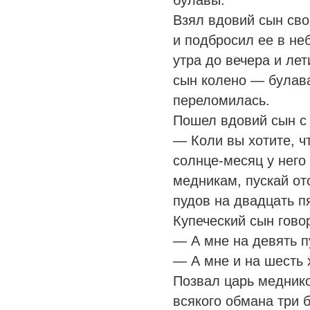
булавы.
Взял вдовий сын сво
и подбросил ее в не
утра до вечера и ле
сын колено — булава
переломилась.
Пошел вдовий сын с 
— Коли вы хотите, ч
солнце-месяц у него
медникам, пускай о
пудов на двадцать пя
Купеческий сын гово
— А мне на девять п
— А мне и на шесть 
Позвал царь меднико
всякого обмана три 