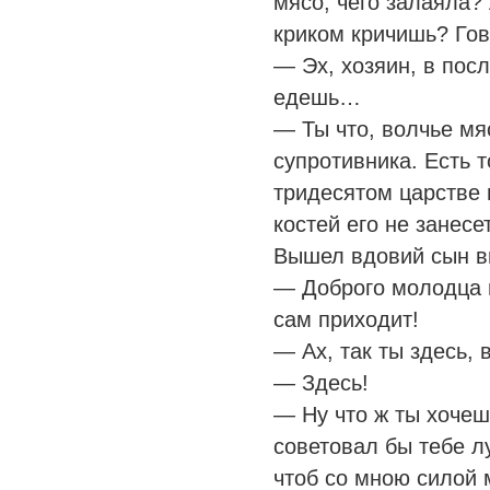
мясо, чего залаяла? 
криком кричишь? Гов
— Эх, хозяин, в посл
едешь…
— Ты что, волчье мяс
супротивника. Есть т
тридесятом царстве 
костей его не занесет
Вышел вдовий сын вп
— Доброго молодца в
сам приходит!
— Ах, так ты здесь,
— Здесь!
— Ну что ж ты хочеш
советовал бы тебе л
чтоб со мною силой 