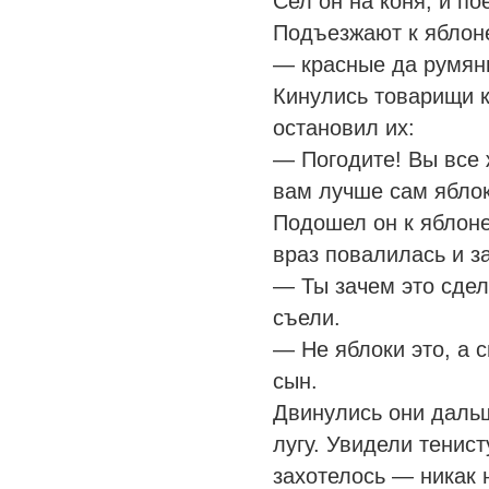
Сел он на коня, и п
Подъезжают к яблоне
— красные да румяны
Кинулись товарищи к
остановил их:
— Погодите! Вы все 
вам лучше сам яблок
Подошел он к яблоне
враз повалилась и з
— Ты зачем это сдел
съели.
— Не яблоки это, а 
сын.
Двинулись они даль
лугу. Увидели тенист
захотелось — никак н