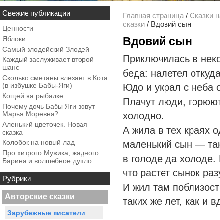
Свежие публикации
Главная страница
/
Сказки н
сказки
/
Вдовий сын
Ценности
Яблоки
Вдовий сын
Самый злодейский Злодей
Приключилась в нек
Каждый заслуживает второй
шанс
беда: налетел откуд
Сколько сметаны влезает в Кота
(в избушке Бабы-Яги)
Юдо и украл с неба 
Кощей на рыбалке
Плачут люди, горюют
Почему дочь Бабы Яги зовут
Марья Моревна?
холодно.
Аленький цветочек. Новая
А жила в тех краях 
сказка
Колобок на новый лад
маленький сын — так
Про хитрого Мужика, жадного
в голоде да холоде. 
Барина и волшебное дупло
что растет сынок ра
Рубрики
И жил там поблизост
Авторские сказки
таких же лет, как и в
Зарубежные писатели