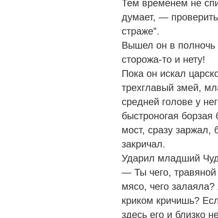
Тем временем не спи
думает, — проверить
страже”.
Вышел он в полночь 
сторожа-то и нету!
Пока он искал царско
трехглавый змей, м
средней голове у нег
быстроногая борзая б
мост, сразу заржал, 
закричал.
Ударил младший Чуд
— Ты чего, травяной
мясо, чего залаяла? 
криком кричишь? Есл
здесь его и близко н