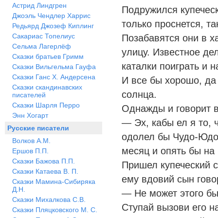
Астрид Линдгрен
Подружился купеческ
Джоэль Чендлер Харрис
только проснется, та
Редьярд Джозеф Киплинг
Сакариас Топелиус
Позабавятся они в ха
Сельма Лагерлёф
улицу. Известное де
Сказки братьев Гримм
каталки поиграть и н
Сказки Вильгельма Гауфа
Сказки Ганс Х. Андерсена
И все бы хорошо, да
Сказки скандинавских
солнца.
писателей
Сказки Шарля Перро
Однажды и говорит в
Энн Хогарт
— Эх, кабы ел я то, 
Русские писатели
одолел бы Чудо-Юдо,
Волков А.М.
месяц и опять бы на
Ершов П.П.
Сказки Бажова П.П.
Пришел купеческий с
Сказки Катаева В. П.
ему вдовий сын гово
Сказки Мамина-Сибиряка
Д.Н.
— Не может этого бы
Сказки Михалкова С.В.
Ступай вызови его н
Сказки Пляцковского М. С.