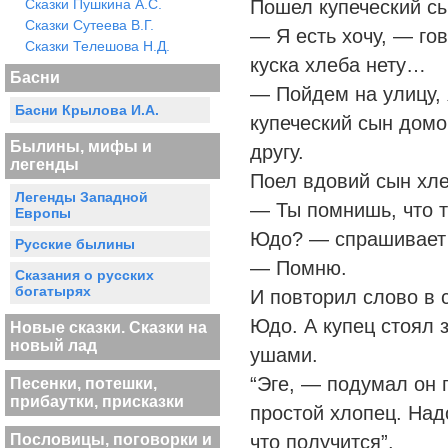
Сказки Пушкина А.С.
Пошел купеческий сын
Сказки Сутеева В.Г.
— Я есть хочу, — го
Сказки Телешова Н.Д.
куска хлеба нету…
Басни
— Пойдем на улицу, 
Басни Крылова И.А.
купеческий сын домо
Былины, мифы и
другу.
легенды
Поел вдовий сын хле
Легенды Западной
— Ты помнишь, что т
Европы
Юдо? — спрашивает 
Русские былины
— Помню.
Сказания о русских
богатырях
И повторил слово в с
Юдо. А купец стоял 
Новые сказки. Сказки на
новый лад
ушами.
“Эге, — подумал он п
Песенки, потешки,
прибаутки, присказки
простой хлопец. Надо
Пословицы, поговорки и
что получится”.