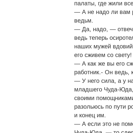
палаты, где жили вс
— А не надо ли вам
ведьм.
— Да, надо, — отвеч
ведь теперь осироте
наших мужей вдовий 
его сживем со свету!
— А как же вы его с
работник.- Он ведь, 
— У него сила, а у 
младшего Чуда-Юда, 
своими помощниками 
разольюсь по пути р
и конец им.
— А если это не пом
Чуда-Юда, — то сде