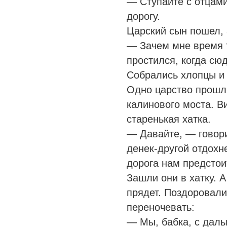
— Ступайте с отцами
дорогу.
Царский сын пошел, 
— Зачем мне время т
простился, когда сюд
Собрались хлопцы и 
Одно царство прошли
калинового моста. В
старенькая хатка.
— Давайте, — говори
денек-другой отдохн
дорога нам предстои
Зашли они в хатку. 
прядет. Поздоровали
переночевать:
— Мы, бабка, с даль