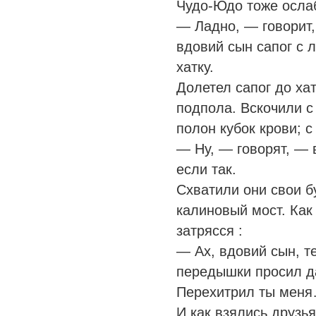
Чудо-Юдо тоже осла
— Ладно, — говорит
вдовий сын сапог с 
хатку.
Долетел сапог до ха
подпола. Вскочили с
полон кубок крови; 
— Ну, — говорят, — 
если так.
Схватили они свои б
калиновый мост. Как
затрясся :
— Ах, вдовий сын, т
передышки просил да
Перехитрил ты мен
И как взялись друзь