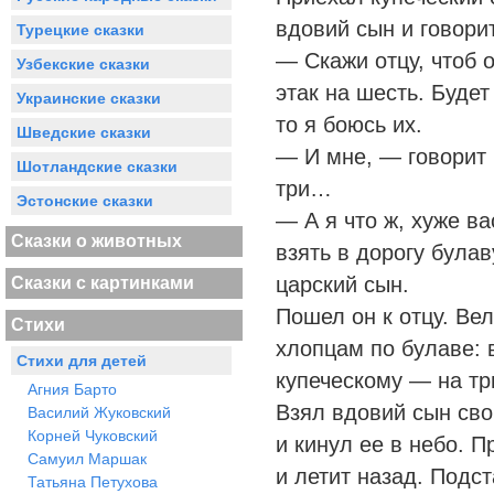
вдовий сын и говори
Турецкие сказки
— Скажи отцу, чтоб 
Узбекские сказки
этак на шесть. Будет
Украинские сказки
то я боюсь их.
Шведские сказки
— И мне, — говорит 
Шотландские сказки
три…
Эстонские сказки
— А я что ж, хуже ва
Сказки о животных
взять в дорогу булав
царский сын.
Сказки с картинками
Пошел он к отцу. Ве
Стихи
хлопцам по булаве: 
Стихи для детей
купеческому — на тр
Агния Барто
Взял вдовий сын сво
Василий Жуковский
Корней Чуковский
и кинул ее в небо. П
Самуил Маршак
и летит назад. Подс
Татьяна Петухова