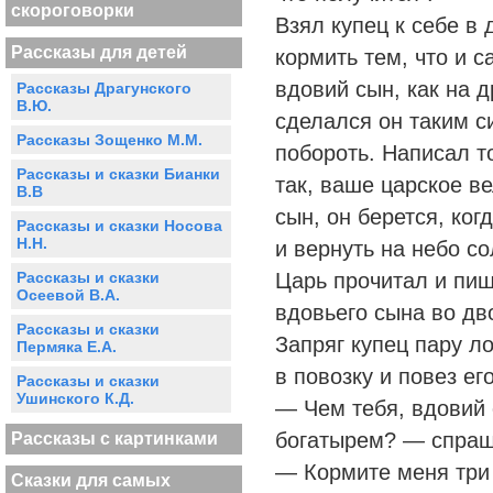
скороговорки
Взял купец к себе в 
Рассказы для детей
кормить тем, что и с
вдовий сын, как на 
Рассказы Драгунского
В.Ю.
сделался он таким с
Рассказы Зощенко М.М.
побороть. Написал то
Рассказы и сказки Бианки
так, ваше царское в
В.В
сын, он берется, ког
Рассказы и сказки Носова
Н.Н.
и вернуть на небо с
Рассказы и сказки
Царь прочитал и пиш
Осеевой В.А.
вдовьего сына во дв
Рассказы и сказки
Запряг купец пару л
Пермяка Е.А.
в повозку и повез ег
Рассказы и сказки
Ушинского К.Д.
— Чем тебя, вдовий 
богатырем? — спраш
Рассказы с картинками
— Кормите меня три
Сказки для самых