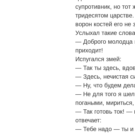
супротивник, но тот 
тридесятом царстве.
ворон костей его не 
Услыхал такие слова
— Доброго молодца н
приходит!
Испугался змей:
— Так ты здесь, вдо
— Здесь, нечистая с
— Ну, что будем дел
— Не для того я шел
погаными, мириться, 
— Так готовь ток! —
отвечает:
— Тебе надо — ты и г