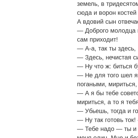
земель, в тридесято
сюда и ворон костей 
А вдовий сын отвеча
— Доброго молодца в
сам приходит!
— А-а, так ты здесь,
— Здесь, нечистая с
— Ну что ж: биться 
— Не для того шел я
погаными, мириться, 
— А я бы тебе совет
мириться, а то я теб
— Убьешь, тогда и г
— Ну так готовь ток
— Тебе надо — ты и г
меня один. Мне и бе