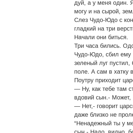
дуй, а у меня один. 
могу и на сырой, зем
Слез Чудо-Юдо с коня
гладкий на три верст
Начали они биться.
Три часа бились. О
Чудо-Юдо, сбил ему 
зеленый луг пустил,
поле. А сам в хатку 
Поутру приходит цар
— Ну, как тебе там 
вдовий сын.- Может,
— Нет,- говорит царс
даже близко не про
“Ненадежный ты у ме
сын.- Надо, видно, б