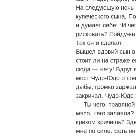
На следующую ночь 
купеческого сына. П
и думает себе: “И че
рисковать? Пойду-ка 
Так он и сделал.
Вышел вдовий сын в 
стоит ли на страже 
сюда — нету! Вдруг 
мост Чудо-Юдо о шес
дыбы, громко заржал
закричал. Чудо-Юдо 
— Ты чего, травяной
мясо, чего залаяла? 
криком кричишь? Зде
мне по силе. Есть он