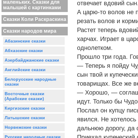
маленьких. Сказки для
отвечает вдовий сын
малышей с картинками
А царю-то волов не 
Сказки Коли Раскраскина
резать волов и корм
Растет теперь вдови
Сказки народов мира
харчах. Играет в цар
Абазинские сказки
однолетком.
Абхазские сказки
Прошло три года. Го
Азербайджанские сказки
— Теперь я пойду Чу
Английские сказки
сын твой и купеческ
Белорусские народные
товарищах. Все же в
сказки
— Хорошо, — соглаша
Восточные сказки
(Арабские сказки)
идут. Только бы Чуд
Киргизские сказки
Послал он купцу пис
Латышские сказки
явился. Не хотелось 
Норвежские сказки
дальнюю дорогу, да 
Приехал купеческий 
Русские народные сказки