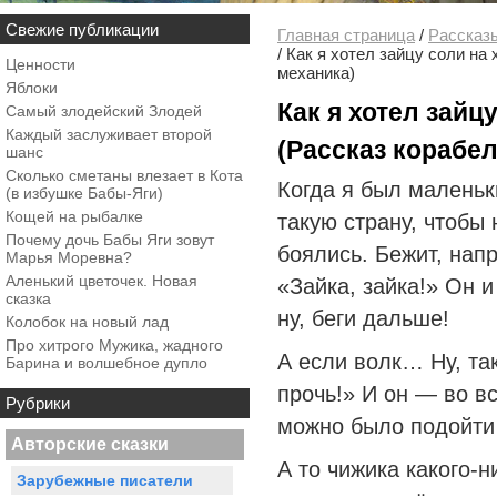
Свежие публикации
Главная страница
/
Рассказ
/
Как я хотел зайцу соли на
Ценности
механика)
Яблоки
Как я хотел зайц
Самый злодейский Злодей
Каждый заслуживает второй
(Рассказ корабе
шанс
Сколько сметаны влезает в Кота
Когда я был маленьк
(в избушке Бабы-Яги)
Кощей на рыбалке
такую страну, чтобы 
Почему дочь Бабы Яги зовут
боялись. Бежит, напр
Марья Моревна?
Аленький цветочек. Новая
«Зайка, зайка!» Он и
сказка
ну, беги дальше!
Колобок на новый лад
Про хитрого Мужика, жадного
А если волк… Ну, так
Барина и волшебное дупло
прочь!» И он — во вс
Рубрики
можно было подойти 
Авторские сказки
А то чижика какого-н
Зарубежные писатели