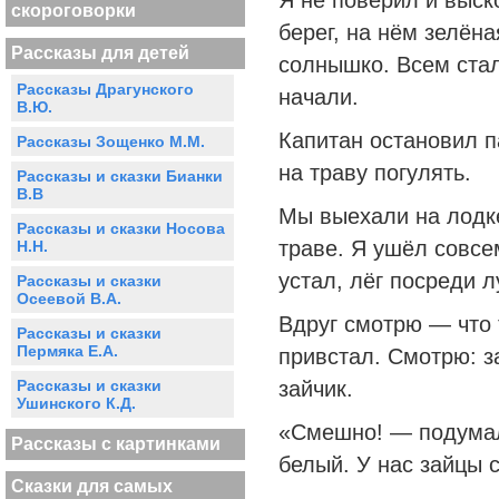
Я не поверил и выск
скороговорки
берег, на нём зелёна
Рассказы для детей
солнышко. Всем стал
Рассказы Драгунского
начали.
В.Ю.
Капитан остановил п
Рассказы Зощенко М.М.
на траву погулять.
Рассказы и сказки Бианки
В.В
Мы выехали на лодке
Рассказы и сказки Носова
траве. Я ушёл совсе
Н.Н.
устал, лёг посреди л
Рассказы и сказки
Осеевой В.А.
Вдруг смотрю — что 
Рассказы и сказки
Пермяка Е.А.
привстал. Смотрю: з
Рассказы и сказки
зайчик.
Ушинского К.Д.
«Смешно! — подумал
Рассказы с картинками
белый. У нас зайцы 
Сказки для самых