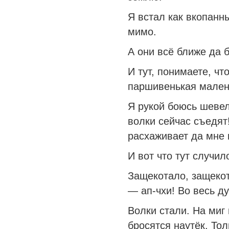
Я встал как вкопанны
мимо.
А они всё ближе да 
И тут, понимаете, чт
паршивенькая мален
Я рукой боюсь шевель
волки сейчас съедят!
расхаживает да мне 
И вот что тут случил
Защекотало, защекота
— ап-чхи! Во весь ду
Волки стали. На миг
бросятся наутёк. Тол