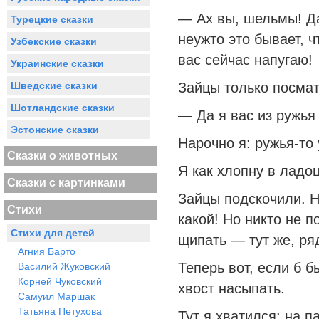
— Ах вы, шельмы! Да
Турецкие сказки
неужто это бывает, ч
Узбекские сказки
вас сейчас напугаю!
Украинские сказки
Шведские сказки
Зайцы только посмат
Шотландские сказки
— Да я вас из ружья
Эстонские сказки
Нарочно я: ружья-то 
Сказки о животных
Я как хлопну в ладош
Сказки с картинками
Зайцы подскочили. Н
Стихи
какой! Но никто не п
Стихи для детей
щипать — тут же, ря
Агния Барто
Теперь вот, если б 
Василий Жуковский
Корней Чуковский
хвост насыпать.
Самуил Маршак
Татьяна Петухова
Тут я хватился: на п