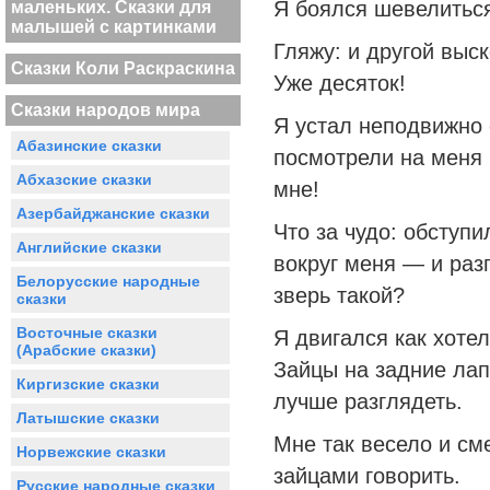
Я боялся шевелиться
маленьких. Сказки для
малышей с картинками
Гляжу: и другой выск
Сказки Коли Раскраскина
Уже десяток!
Сказки народов мира
Я устал неподвижно 
Абазинские сказки
посмотрели на меня и
Абхазские сказки
мне!
Азербайджанские сказки
Что за чудо: обступ
Английские сказки
вокруг меня — и раз
Белорусские народные
зверь такой?
сказки
Восточные сказки
Я двигался как хоте
(Арабские сказки)
Зайцы на задние лап
Киргизские сказки
лучше разглядеть.
Латышские сказки
Мне так весело и см
Норвежские сказки
зайцами говорить.
Русские народные сказки