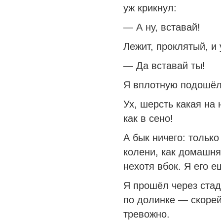
уж крикнул:
— А ну, вставай!
Лежит, проклятый, и 
— Да вставай ты!
Я вплотную подошёл 
Ух, шерсть какая на 
как в сено!
А бык ничего: тольк
колени, как домашня
нехотя вбок. Я его 
Я прошёл через стад
по долинке — скорей
тревожно.