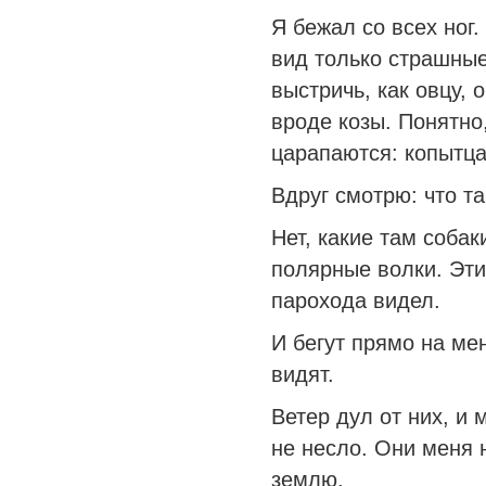
Я бежал со всех ног.
вид только страшные
выстричь, как овцу, 
вроде козы. Понятно,
царапаются: копытца
Вдруг смотрю: что та
Нет, какие там соба
полярные волки. Этих
парохода видел.
И бегут прямо на ме
видят.
Ветер дул от них, и 
не несло. Они меня 
землю.