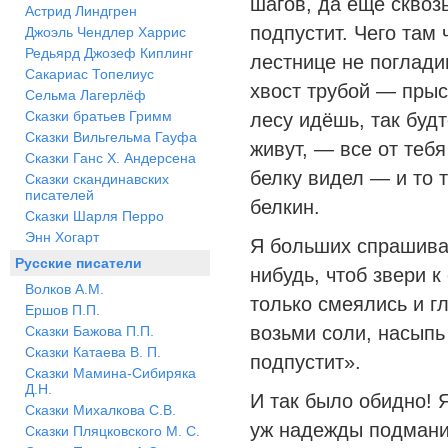
шагов, да ещё сквоз
Астрид Линдгрен
подпустит. Чего там 
Джоэль Чендлер Харрис
Редьярд Джозеф Киплинг
лестнице не погладиш
Сакариас Топелиус
хвост трубой — прыс
Сельма Лагерлёф
Сказки братьев Гримм
лесу идёшь, так будт
Сказки Вильгельма Гауфа
живут, — все от тебя
Сказки Ганс Х. Андерсена
белку видел — и то т
Сказки скандинавских
писателей
белкин.
Сказки Шарля Перро
Энн Хогарт
Я больших спрашивал
Русские писатели
нибудь, чтоб звери 
Волков А.М.
только смеялись и гл
Ершов П.П.
возьми соли, насыпь 
Сказки Бажова П.П.
Сказки Катаева В. П.
подпустит».
Сказки Мамина-Сибиряка
Д.Н.
И так было обидно! 
Сказки Михалкова С.В.
уж надежды подманит
Сказки Пляцковского М. С.