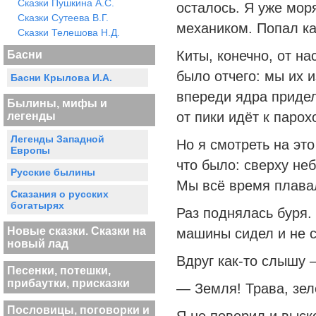
Сказки Пушкина А.С.
осталось. Я уже мор
Сказки Сутеева В.Г.
механиком. Попал ка
Сказки Телешова Н.Д.
Киты, конечно, от н
Басни
было отчего: мы их 
Басни Крылова И.А.
впереди ядра придел
Былины, мифы и
от пики идёт к парох
легенды
Легенды Западной
Но я смотреть на это
Европы
что было: сверху неб
Русские былины
Мы всё время плава
Сказания о русских
богатырях
Раз поднялась буря. 
Новые сказки. Сказки на
машины сидел и не с
новый лад
Вдруг как-то слышу 
Песенки, потешки,
прибаутки, присказки
— Земля! Трава, зел
Пословицы, поговорки и