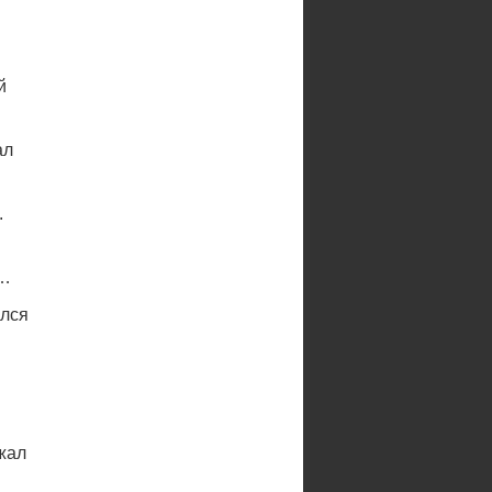
й
ал
.
е…
ился
ижал