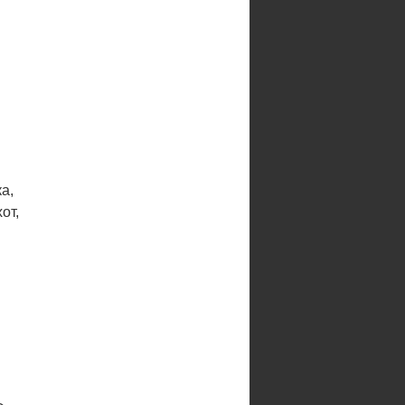
а,
от,