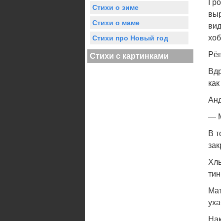
Гро
Стихи о зиме
выр
Стихи о маме
вид
хоб
Стихи про Новый год
Рёв
Стихи с картинками
Вдр
как
Анд
— М
В т
зак
Хлы
тин
Мат
уха
Нак