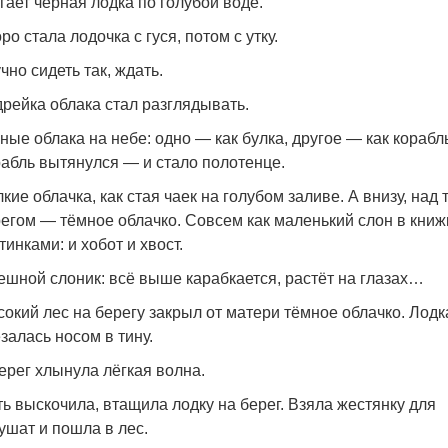
гает чёрная лодка по голубой воде.
ро стала лодочка с гуся, потом с утку.
чно сидеть так, ждать.
рейка облака стал разглядывать.
ные облака на небе: одно — как булка, другое — как корабл
абль вытянулся — и стало полотенце.
кие облачка, как стая чаек на голубом заливе. А внизу, над 
егом — тёмное облачко. Совсем как маленький слон в книж
тинками: и хобот и хвост.
шной слоник: всё выше карабкается, растёт на глазах…
окий лес на берегу закрыл от матери тёмное облачко. Лодк
залась носом в тину.
ерег хлынула лёгкая волна.
ь выскочила, втащила лодку на берег. Взяла жестянку для
ушат и пошла в лес.