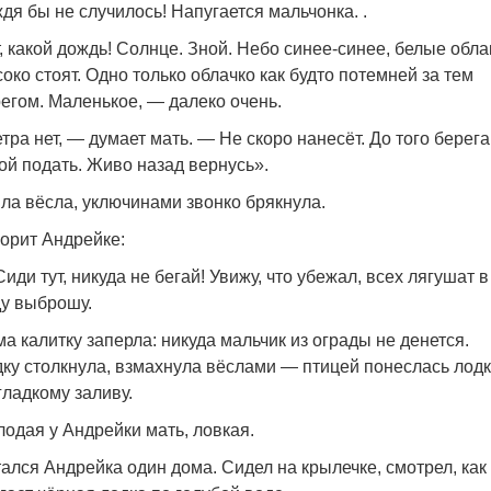
дя бы не случилось! Напугается мальчонка. .
, какой дождь! Солнце. Зной. Небо синее-синее, белые обла
око стоят. Одно только облачко как будто потемней за тем
егом. Маленькое, — далеко очень.
тра нет, — думает мать. — Не скоро нанесёт. До того берега
ой подать. Живо назад вернусь».
ла вёсла, уключинами звонко брякнула.
орит Андрейке:
иди тут, никуда не бегай! Увижу, что убежал, всех лягушат в
у выброшу.
а калитку заперла: никуда мальчик из ограды не денется.
ку столкнула, взмахнула вёслами — птицей понеслась лод
гладкому заливу.
одая у Андрейки мать, ловкая.
ался Андрейка один дома. Сидел на крылечке, смотрел, как