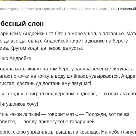
ная страница
/
Рассказы для детей
/
Рассказы и сказки Бианки В.В
/
Небесный
н
ебесный слон
арищей у Андрейки нет. Отец в море ушёл, в плаванье. Мат
огда всегда: одна с Андрейкой живёт в домике на берегу
ива. Кругом вода, да песок, да кусты.
чно Андрейке.
орила мать: живут на том берегу залива зелёные лягушата.
гают с кочки на кочку, в воду шлёпают, кувыркаются. Андре
ристал: достань да достань ему лягушат!
 и сегодня: поиграл под деревом, надоело, — и опять за сво
ягушонков хочу!
шь какой липкий! — говорит мать. — Подожди, вот печка
опится, — поеду, привезу тебе товарищей.
ерно: скоро управилась, вышла на крыльцо. На небо глянул