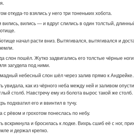
я.
ом откуда-то взялись у него три тоненьких хобота.
 вились, вились — и вдруг слились в один толстый, длинны
отище.
отище начал расти вниз. Вытягивался, вытягивался и дост
земли.
да слон пошёл. Жутко задвигались его толстые чёрные ноги
ля загудела под ними.
мадный небесный слон шёл через залив прямо к Андрейк
ь увидала, как из чёрного неба между ней и заливом опуст
глый столб. Навстречу ему из болота вырос такой же столб.
рь подхватил его и ввинтил в тучу.
а с рёвом и грохотом понеслась по небу.
ь вскрикнула и бросилась к лодке. Вихрь сшиб её с ног, пр
емле и держал крепко.