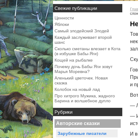
Свежие публикации
Глав
сло
Ценности
Н
Яблоки
Самый злодейский Злодей
Тов
Каждый заслуживает второй
нек
шанс
Сколько сметаны влезает в Кота
зал
(в избушке Бабы-Яги)
Ску
Кощей на рыбалке
Почему дочь Бабы Яги зовут
Гов
Марья Моревна?
Пры
Аленький цветочек. Новая
сказка
и п
Колобок на новый лад
Вот
Про хитрого Мужика, жадного
Барина и волшебное дупло
— Л
Рубрики
— И
Авторские сказки
ист
Зарубежные писатели
И в