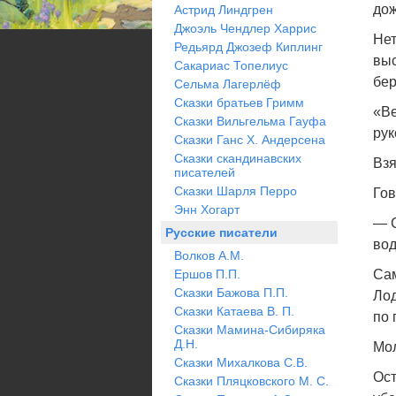
дож
Астрид Линдгрен
Джоэль Чендлер Харрис
Нет
Редьярд Джозеф Киплинг
выс
Сакариас Топелиус
бер
Сельма Лагерлёф
Сказки братьев Гримм
«Ве
Сказки Вильгельма Гауфа
рук
Сказки Ганс Х. Андерсена
Сказки скандинавских
Взя
писателей
Сказки Шарля Перро
Гов
Энн Хогарт
— С
Русские писатели
вод
Волков А.М.
Ершов П.П.
Сам
Сказки Бажова П.П.
Лод
Сказки Катаева В. П.
по 
Сказки Мамина-Сибиряка
Д.Н.
Мол
Сказки Михалкова С.В.
Ост
Сказки Пляцковского М. С.