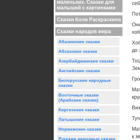
маленьких. Сказки для
себ
малышей с картинками
Пот
Сказки Коли Раскраскина
Они
Сказки народов мира
хоб
Абазинские сказки
Хоб
до 
Абхазские сказки
Тог
Азербайджанские сказки
Зем
Английские сказки
Гро
Белорусские народные
сказки
Мат
Восточные сказки
кру
(Арабские сказки)
Вих
Киргизские сказки
Туч
Латышские сказки
Мат
Норвежские сказки
к з
Русские народные сказки