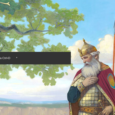
а Ctrl+D
*