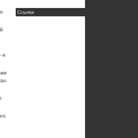
го
Ссылки
ай
— и
чки
цы.
е
ого