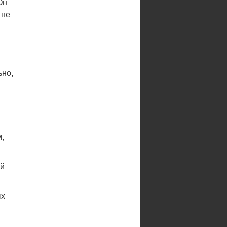
Он
 не
ьно,
м,
ой
ых