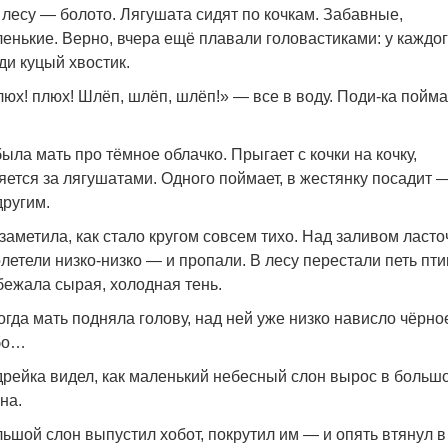
 лесу — болото. Лягушата сидят по кочкам. Забавные,
енькие. Верно, вчера ещё плавали головастиками: у каждо
ди куцый хвостик.
юх! плюх! Шлёп, шлёп, шлёп!» — все в воду. Поди-ка пойм
ыла мать про тёмное облачко. Прыгает с кочки на кочку,
яется за лягушатами. Одного поймает, в жестянку посадит 
другим.
заметила, как стало кругом совсем тихо. Над заливом ласто
летели низко-низко — и пропали. В лесу перестали петь пти
ежала сырая, холодная тень.
огда мать подняла голову, над ней уже низко нависло чёрно
бо…
рейка видел, как маленький небесный слон вырос в больш
на.
ьшой слон выпустил хобот, покрутил им — и опять втянул в