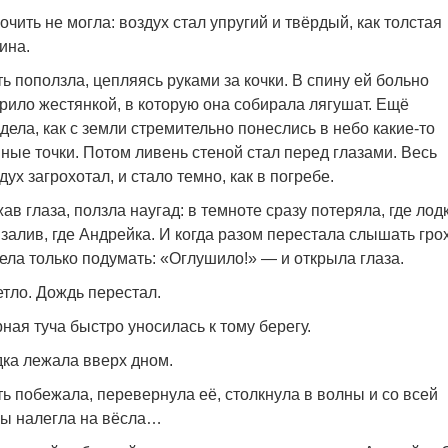
очить не могла: воздух стал упругий и твёрдый, как толстая
ина.
ь поползла, цепляясь руками за кочки. В спину ей больно
рило жестянкой, в которую она собирала лягушат. Ещё
дела, как с земли стремительно понеслись в небо какие-то
ные точки. Потом ливень стеной стал перед глазами. Весь
дух загрохотал, и стало темно, как в погребе.
ав глаза, ползла наугад: в темноте сразу потеряла, где лодк
 залив, где Андрейка. И когда разом перестала слышать грох
ела только подумать: «Оглушило!» — и открыла глаза.
тло. Дождь перестал.
ная туча быстро уносилась к тому берегу.
ка лежала вверх дном.
ь побежала, перевернула её, столкнула в волны и со всей
ы налегла на вёсла…