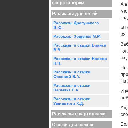
скороговорки
А в
мал
Рассказы для детей
сза
Рассказы Драгунского
В.Ю.
«Пл
их!
Рассказы Зощенко М.М.
Заб
Рассказы и сказки Бианки
В.В
гон
за 
Рассказы и сказки Носова
Н.Н.
Не 
Рассказы и сказки
про
Осеевой В.А.
Наб
Рассказы и сказки
Пермяка Е.А.
И к
не
Рассказы и сказки
Ушинского К.Д.
Анд
Рассказы с картинками
сло
Бол
Сказки для самых