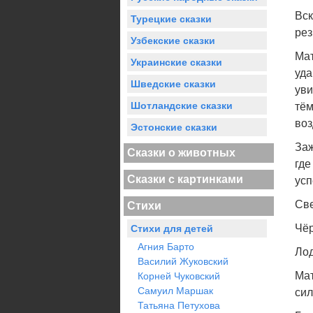
Вск
Турецкие сказки
рез
Узбекские сказки
Мат
Украинские сказки
уда
Шведские сказки
уви
Шотландские сказки
тём
воз
Эстонские сказки
Заж
Сказки о животных
где
Сказки с картинками
усп
Све
Стихи
Чёр
Стихи для детей
Агния Барто
Лод
Василий Жуковский
Мат
Корней Чуковский
Самуил Маршак
сил
Татьяна Петухова