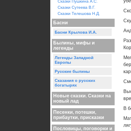
убе
Сказки Пушкина А.С.
Сказки Сутеева В.Г.
Ско
Сказки Телешова Н.Д.
Ску
Басни
Анд
Басни Крылова И.А.
Раз
Былины, мифы и
Кор
легенды
Мел
Легенды Западной
Европы
бер
Русские былины
кар
Сказания о русских
Сме
богатырях
Выс
Новые сказки. Сказки на
вре
новый лад
В б
Песенки, потешки,
прибаутки, присказки
Мат
ляг
Пословицы, поговорки и