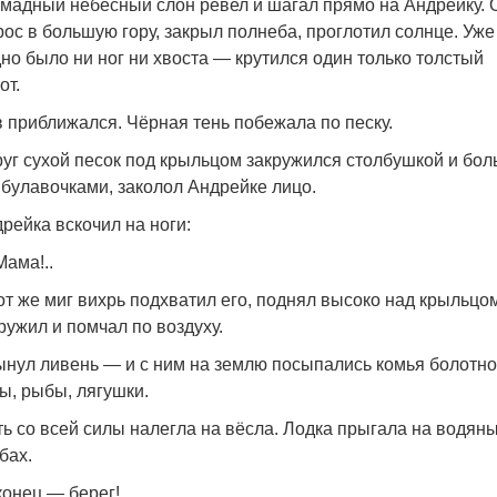
мадный небесный слон ревел и шагал прямо на Андрейку. 
ос в большую гору, закрыл полнеба, проглотил солнце. Уже
но было ни ног ни хвоста — крутился один только толстый
от.
 приближался. Чёрная тень побежала по песку.
уг сухой песок под крыльцом закружился столбушкой и бол
 булавочками, заколол Андрейке лицо.
рейка вскочил на ноги:
ама!..
от же миг вихрь подхватил его, поднял высоко над крыльцо
ружил и помчал по воздуху.
нул ливень — и с ним на землю посыпались комья болотн
ы, рыбы, лягушки.
ь со всей силы налегла на вёсла. Лодка прыгала на водян
бах.
онец — берег!