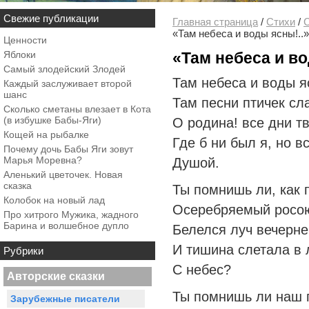
Свежие публикации
Главная страница
/
Стихи
/
С
«Там небеса и воды ясны!..»
Ценности
Яблоки
«Там небеса и во
Самый злодейский Злодей
Там небеса и воды я
Каждый заслуживает второй
шанс
‎Там песни птичек сл
Сколько сметаны влезает в Кота
(в избушке Бабы-Яги)
О родина! все дни т
Кощей на рыбалке
‎Где б ни был я, но в
Почему дочь Бабы Яги зовут
Марья Моревна?
‎Душой.
Аленький цветочек. Новая
сказка
‎Ты помнишь ли, как 
Колобок на новый лад
‎Осеребряемый росо
Про хитрого Мужика, жадного
Барина и волшебное дупло
Белелся луч вечерн
‎И тишина слетала в 
Рубрики
С небес?
Авторские сказки
‎Ты помнишь ли наш 
Зарубежные писатели