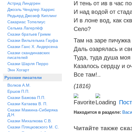
‎И тень от ив в час 
Астрид Линдгрен
Джоэль Чендлер Харрис
И над водой от стад
Редьярд Джозеф Киплинг
‎И в лоне вод, как ск
Сакариас Топелиус
Сельма Лагерлёф
‎Село?
Сказки братьев Гримм
‎Там на заре пичужка
Сказки Вильгельма Гауфа
Сказки Ганс Х. Андерсена
‎Даль озарялась и св
Сказки скандинавских
Туда, туда душа моя
писателей
Сказки Шарля Перро
‎Казалось сердцу и 
Энн Хогарт
Все там!..
Русские писатели
Волков А.М.
(1816)
Ершов П.П.
Сказки Бажова П.П.
Пост
Сказки Катаева В. П.
Сказки Мамина-Сибиряка
Находится в разделе:
Васи
Д.Н.
Сказки Михалкова С.В.
Сказки Пляцковского М. С.
Читайте также ска