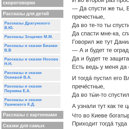
скороговорки
— Да спусти же ты, 
Рассказы для детей
пречестные,
Рассказы Драгунского
Да во те-то ты спуст
В.Ю.
Да спасти мне-ка, с
Рассказы Зощенко М.М.
Говорил же тут Дани
Рассказы и сказки Бианки
— А и будет те огра
В.В
Да и будет те защит
Рассказы и сказки Носова
Н.Н.
Есть ведь у меня да
Рассказы и сказки
И тогда́ пустил его
Осеевой В.А.
прече́стные,
Рассказы и сказки
Пермяка Е.А.
Да во ты́и-то спусти
Рассказы и сказки
Ушинского К.Д.
А узнали тут как те 
Что во Киеве богаты
Рассказы с картинками
Приходит тогда́ туда
Сказки для самых