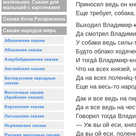
маленьких. Сказки для
Приносил ведь он кн
малышей с картинками
Еще требует, собака
Сказки Коли Раскраскина
Выходил Владимир-к
Сказки народов мира
Да смотрел Владимир
Абазинские сказки
У собаки ведь силы-
Абхазские сказки
Будто облако ходяче
И тогда́ Владимир-кн
Азербайджанские сказки
Что на всех князей, 
Английские сказки
Да на всех полени́ц-
Белорусские народные
сказки
Еще на весь-то наро
Восточные сказки
(Арабские сказки)
Дак и все ведь на пи
Да и все ведь на че
Киргизские сказки
Говорил тогда Владим
Латышские сказки
— Уж вы ой еси, княз
Норвежские сказки
Да вы ой еси, полен
Русские народные сказки