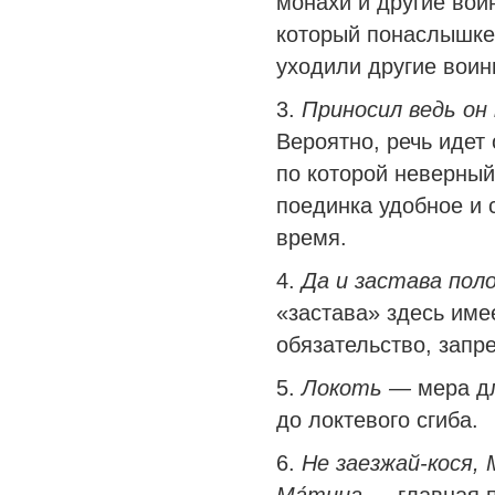
монахи и другие воин
который понаслышке 
уходили другие воин
3.
Приносил ведь о
Вероятно, речь идет 
по которой неверный
поединка удобное и 
время.
4.
Да и застава пол
«застава» здесь име
обязательство, запре
5.
Локоть —
мера д
до локтевого сгиба.
6.
Не заезжай-кося, 