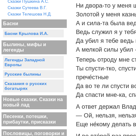
Сказки Пушкина А.С.
Ни двора-то у меня ш
Сказки Сутеева В.Г.
Золотой у меня казн
Сказки Телешова Н.Д.
А и сила-та была ве
Басни
Ведь служил я у тебя
Басни Крылова И.А.
Да убил я тебе ведь
Былины, мифы и
А мелкой силы убил 
легенды
Теперь отроду мне с
Легенды Западной
Европы
Ты спусти-тко, спус
Русские былины
прече́стные
Сказания о русских
Да во те ли спусти в
богатырях
Да спасти мне-ка, с
Новые сказки. Сказки на
новый лад
А ответ держал Влад
— Ой, нельзя, нельз
Песенки, потешки,
прибаутки, присказки
Еще не́кому делать 
Пословицы, поговорки и
И во вто́рой раз пр