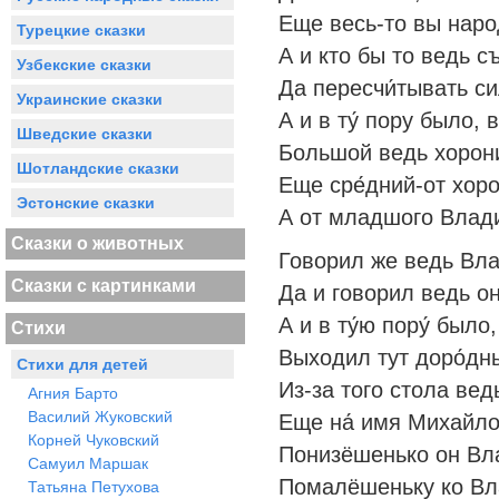
Еще весь-то вы наро
Турецкие сказки
А и кто бы то ведь с
Узбекские сказки
Да пересчи́тывать си
Украинские сказки
А и в ту́ пору было, 
Шведские сказки
Большой ведь хорони
Шотландские сказки
Еще сре́дний-от хор
Эстонские сказки
А от младшого Влади
Сказки о животных
Говорил же ведь Вла
Сказки с картинками
Да и говорил ведь он
А и в ту́ю пору́ было
Стихи
Выходил тут доро́дн
Стихи для детей
Из-за того стола вед
Агния Барто
Василий Жуковский
Еще на́ имя Михайло
Корней Чуковский
Понизёшенько он Вл
Самуил Маршак
Помалёшеньку ко Вл
Татьяна Петухова