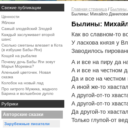
Свежие публикации
Главная страница
/
Былины,
Былины: Михайло Данилови
Ценности
Яблоки
Былины: Михайл
Самый злодейский Злодей
Как во славном-то во
Каждый заслуживает второй
шанс
У ласкова князя у В
Сколько сметаны влезает в Кота
(в избушке Бабы-Яги)
Заводилось пировань
Кощей на рыбалке
А и все на пиру да н
Почему дочь Бабы Яги зовут
Марья Моревна?
А и все на честном 
Аленький цветочек. Новая
сказка
Да и все на честном
Колобок на новый лад
А иной же-то хваста
Про хитрого Мужика, жадного
Барина и волшебное дупло
А другой-от-то хваст
А другой-от-то хваст
Рубрики
Да другой-то хваста
Авторские сказки
Только глупой-от ве
Зарубежные писатели