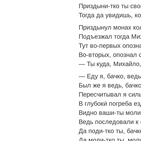
Приздыни-тко ты сво
Тогда да увидишь, ко
Приздынул монах ко
Подъезжал тогда Мих
Тут во-первых опозн
Во-вторых, опознал
— Ты куда, Михайло,
— Еду я, бачко, ведь
Был же я ведь, бачко
Пересчитывал я силы
В глубоки́ погреба е
Видно ваши-ты моли
Ведь последовали к 
Да поди-тко ты, бачк
Да моли-тко ты, мол