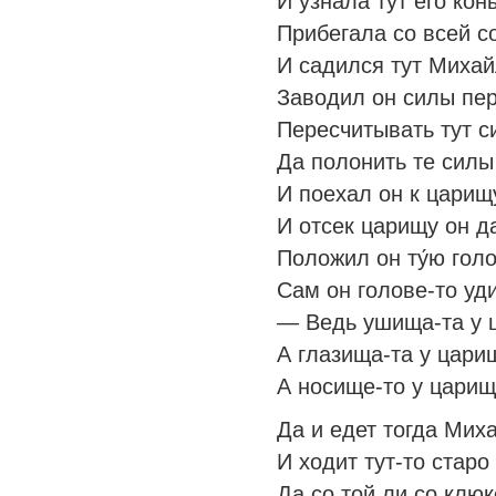
И узнала тут его ко
Прибегала со всей с
И садился тут Михайл
Заводил он силы пер
Пересчитывать тут с
Да полонить те силы т
И поехал он к царищ
И отсек царищу он да
Положил он ту́ю голо
Сам он голове-то уд
— Ведь ушища-та у 
А глазища-та у цари
А носище-то у цари
Да и едет тогда Миха
И ходит тут-то стар
Да со той ли со клю