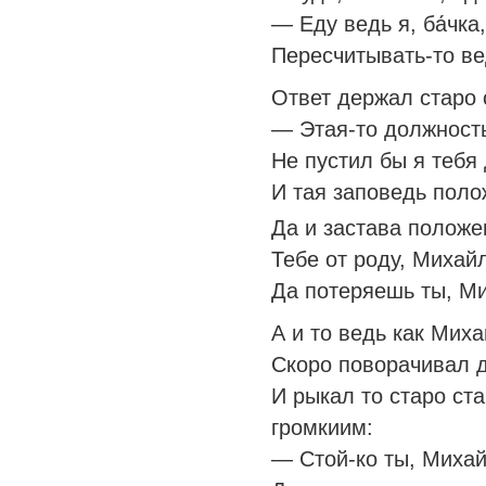
— Еду ведь я, ба́чка,
Пересчитывать-то ве
Ответ держал старо
— Этая-то должность
Не пустил бы я тебя 
И тая заповедь поло
Да и застава положе
Тебе от роду, Михайл
Да потеряешь ты, Ми
А и то ведь как Миха
Скоро поворачивал до
И рыкал то старо с
громкиим:
— Стой-ко ты, Михай