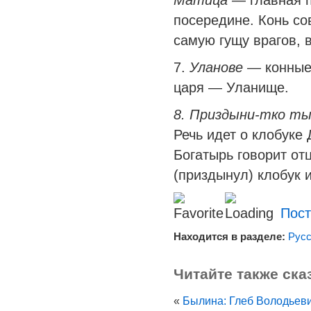
Ма́тица —
главная 
посередине. Конь со
самую гущу врагов, в
7.
Уланове —
конны
царя — Уланище.
8. Приздыни-тко ты
Речь идет о клобуке
Богатырь говорит от
(приздынул) клобук и
Пост
Находится в разделе:
Рус
Читайте также ска
«
Былина: Глеб Володьев