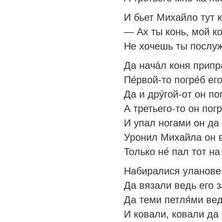
И бьет Михайло тут к
— Ах ты конь, мой к
Не хочешь ты послуж
Да нача́л коня припр
Пе́рвой-то погре́б ег
Да и дру́гой-от он по
А третьего-то он пог
И упал ногами он да
Уронил Михайла он в 
Только не́ пал тот н
Набиралися уланове
Да вязали ведь его з
Да теми петля́ми ве
И ковали, ковали да