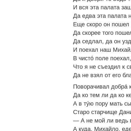
И вся эта палата за
Да едва эта палата 
Еще скоро он пошел 
Да скорее того пошел
Да седлал, да он уз
И поехал наш Михайл
В чисто́ поле поехал
Что я не съездил к 
Да не взял от его бл
Поворачивал добра́ к
Да ко тем ли да ко к
А в ту́ю пору мать с
Старо старчище Дан
— А не мой ли ведь
А куда, Михайло, ед