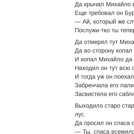
Да крычал Михайло в
Еще требовал он Бур
— Ай, который же с
Послужи-тко ты тепе
Да отмерял тут Миха
Да во сторону копал
И копал Михайло да 
Находил он тут всю 
И тогда уж он поехал
Забренчала его пали
Засвистела его сабля
Выходило старо ста
луг,
Да просил он спаса 
— Ты, спаса всемил