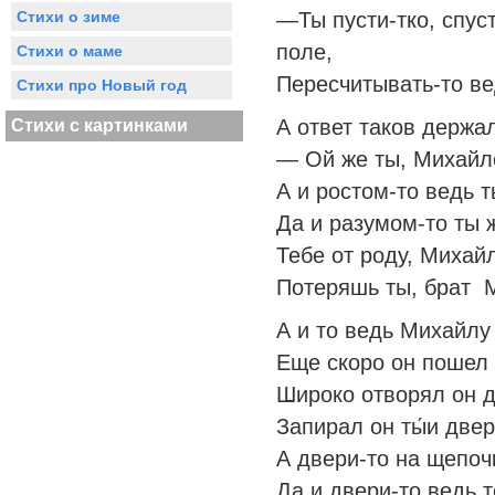
—Ты пусти-тко, спуст
Стихи о зиме
поле,
Стихи о маме
Пересчитывать-то ве
Стихи про Новый год
А ответ таков держа
Стихи с картинками
— Ой же ты, Михайл
А и ростом-то ведь 
Да и разумом-то ты 
Тебе от роду, Михайл
Потеряшь ты, брат М
А и то ведь Михайлу
Еще скоро он пошел 
Широко отворял он дв
Запирал он ты́и двер
А двери-то на щепоч
Да и двери-то ведь 