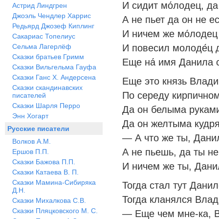
И сидит мо́лодец, да 
Астрид Линдгрен
Джоэль Чендлер Харрис
А не пьет да он не ес
Редьярд Джозеф Киплинг
И ничем же мо́лодец 
Сакариас Топелиус
Сельма Лагерлёф
И повесил молоде́ц 
Сказки братьев Гримм
Еще на́ имя Данила 
Сказки Вильгельма Гауфа
Сказки Ганс Х. Андерсена
Еще это князь Влади
Сказки скандинавских
По середу кирпичном
писателей
Сказки Шарля Перро
Да он белыма рукам
Энн Хогарт
Да он желтыма кудр
Русские писатели
— А что же ты, Дани
Волков А.М.
А не пьешь, да ты н
Ершов П.П.
Сказки Бажова П.П.
И ничем же ты, Дани
Сказки Катаева В. П.
Сказки Мамина-Сибиряка
Тогда стал тут Данил
Д.Н.
Тогда кланялся Влад
Сказки Михалкова С.В.
Сказки Пляцковского М. С.
— Еще чем мне-ка, В