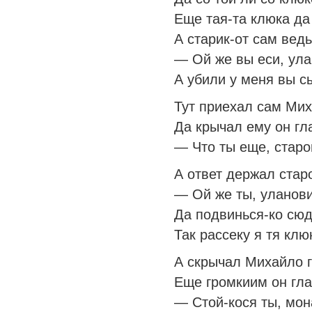
Еще тая-та клюка да
А старик-от сам вед
— Ой же вы еси, ула
А убили у меня вы 
Тут приехал сам Мих
Да крычал ему он гл
— Что ты еще, старо
А ответ держал стар
— Ой же ты, уланови
Да подвинься-ко сюд
Так рассеку я тя клю
А скрычал Михайло 
Еще громкиим он гла
— Стой-кося ты, мон