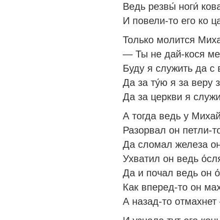
Ведь резвы́ ноги́ ко
И повели-то его ко 
Только молится Миха
— Ты не дай-кося ме
Буду я служить да с в
Да за ту́ю я за веру
Да за церкви я служи
А тогда ведь у Миха
Разорвал он петли-т
Да сломал железа о
Ухватил он ведь о́с
Да и почал ведь он 
Как вперед-то он мах
А назад-то отмахнет