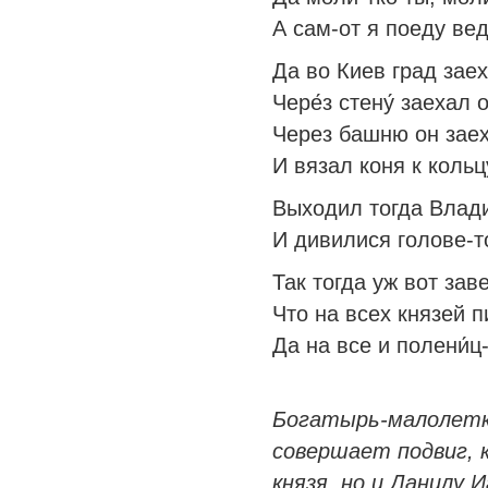
А сам-от я поеду вед
Да во Киев град зае
Чере́з стену́ заехал 
Через башню он заех
И вязал коня к кольц
Выходил тогда Влад
И дивилися голове-т
Так тогда уж вот зав
Что на всех князей пи
Да на все и полени́ц
Богатырь-малолетк
совершает подвиг, 
князя, но и Данилу