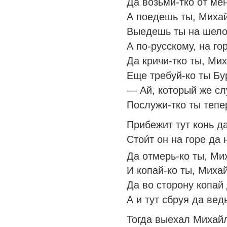
Да возьми-тко от ме
А поедешь ты, Михайл
Выедешь ты на шелом
А по-русскому, на го
Да кричи-тко ты, Мих
Еще требуй-ко ты Бу
— Ай, который же с
Послужи-тко ты тепе
Прибежит тут конь д
Стои́т он на горе да
Да отмерь-ко ты, Ми
И копай-ко ты, Михай
Да во сторону копай
А и тут сбруя да вед
Тогда выехал Михайл