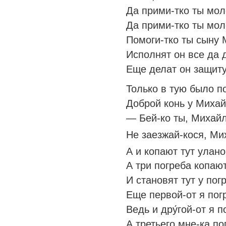
Да прими-тко ты мол
Да прими-тко ты моле
Помоги-тко ты сыну
Исполнят он все да 
Еще делат он защиту
Только в тую было по
Доброй конь у Михай
— Бей-ко ты, Михайло
Не заезжай-кося, Мих
А и копают тут улан
А три погреба копают
И становят тут у пог
Еще первой-от я погр
Ведь и дру́гой-от я п
А третьего мне-ка по