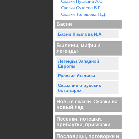
Сказки Пушкина А.С.
Сказки Сутеева В.Г.
Сказки Телешова Н.Д.
Басни
Басни Крылова И.А.
Былины, мифы и
легенды
Легенды Западной
Европы
Русские былины
Сказания о русских
богатырях
Новые сказки. Сказки на
новый лад
Песенки, потешки,
прибаутки, присказки
Пословицы, поговорки и