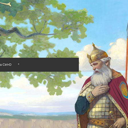
а Ctrl+D
*