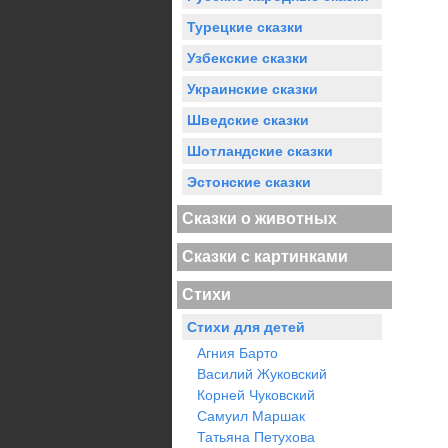
Турецкие сказки
Узбекские сказки
Украинские сказки
Шведские сказки
Шотландские сказки
Эстонские сказки
Сказки о животных
Сказки с картинками
Стихи
Стихи для детей
Агния Барто
Василий Жуковский
Корней Чуковский
Самуил Маршак
Татьяна Петухова