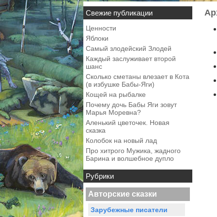
Ар
Свежие публикации
Ценности
Яблоки
Самый злодейский Злодей
Каждый заслуживает второй
шанс
Сколько сметаны влезает в Кота
(в избушке Бабы-Яги)
Кощей на рыбалке
Почему дочь Бабы Яги зовут
Марья Моревна?
Аленький цветочек. Новая
сказка
Колобок на новый лад
Про хитрого Мужика, жадного
Барина и волшебное дупло
Рубрики
Авторские сказки
Зарубежные писатели