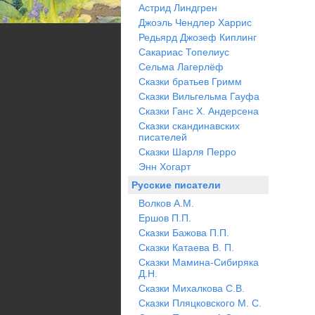
Астрид Линдгрен
Джоэль Чендлер Харрис
Редьярд Джозеф Киплинг
Сакариас Топелиус
Сельма Лагерлёф
Сказки братьев Гримм
Сказки Вильгельма Гауфа
Сказки Ганс Х. Андерсена
Сказки скандинавских
писателей
Сказки Шарля Перро
Энн Хогарт
Русские писатели
Волков А.М.
Ершов П.П.
Сказки Бажова П.П.
Сказки Катаева В. П.
Сказки Мамина-Сибиряка
Д.Н.
Сказки Михалкова С.В.
Сказки Пляцковского М. С.