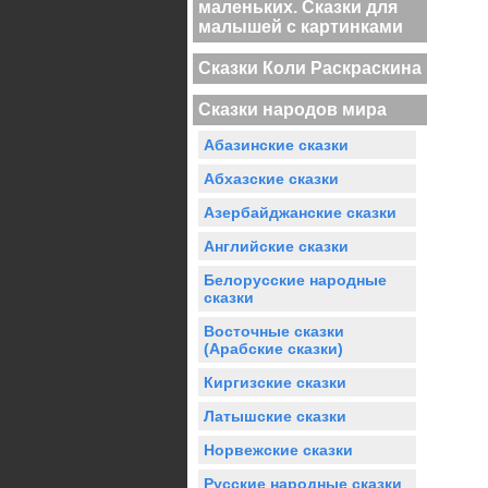
маленьких. Сказки для
малышей с картинками
Сказки Коли Раскраскина
Сказки народов мира
Абазинские сказки
Абхазские сказки
Азербайджанские сказки
Английские сказки
Белорусские народные
сказки
Восточные сказки
(Арабские сказки)
Киргизские сказки
Латышские сказки
Норвежские сказки
Русские народные сказки