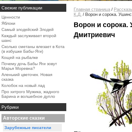
Свежие публикации
Главная страница
/
Рассказ
К.Д.
/
Ворон и сорока. Ушин
Ценности
Яблоки
Ворон и сорока.
Самый злодейский Злодей
Дмитриевич
Каждый заслуживает второй
шанс
Сколько сметаны влезает в Кота
(в избушке Бабы-Яги)
Кощей на рыбалке
Почему дочь Бабы Яги зовут
Марья Моревна?
Аленький цветочек. Новая
сказка
Колобок на новый лад
Про хитрого Мужика, жадного
Барина и волшебное дупло
Рубрики
Авторские сказки
Зарубежные писатели