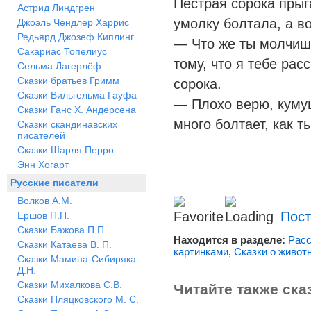
Пёстрая сорока прыг
Астрид Линдгрен
умолку болтала, а в
Джоэль Чендлер Харрис
Редьярд Джозеф Киплинг
— Что же ты молчишь
Сакариас Топелиус
тому, что я тебе ра
Сельма Лагерлёф
Сказки братьев Гримм
сорока.
Сказки Вильгельма Гауфа
— Плохо верю, кумуш
Сказки Ганс Х. Андерсена
много болтает, как ты
Сказки скандинавских
писателей
Сказки Шарля Перро
Энн Хогарт
Русские писатели
Волков А.М.
Пост
Ершов П.П.
Сказки Бажова П.П.
Находится в разделе:
Расс
Сказки Катаева В. П.
картинками
,
Сказки о живот
Сказки Мамина-Сибиряка
Д.Н.
Сказки Михалкова С.В.
Читайте также ска
Сказки Пляцковского М. С.