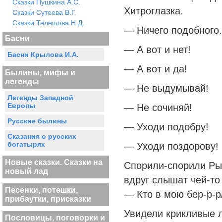
Сказки Пушкина А.С.
Хитроглазка.
Сказки Сутеева В.Г.
Сказки Телешова Н.Д.
— Ничего подобного.
Басни
— А вот и нет!
Басни Крылова И.А.
— А вот и да!
Былины, мифы и
легенды
— Не выдумывай!
Легенды Западной
Европы
— Не сочиняй!
Русские былины
— Уходи подобру!
Сказания о русских
богатырях
— Уходи поздорову!
Новые сказки. Сказки на
Спорили-спорили Рыж
новый лад
вдруг слышат чей-то
Песенки, потешки,
— Кто в мою бер-р-р
прибаутки, присказки
Увидели крикливые 
Пословицы, поговорки и