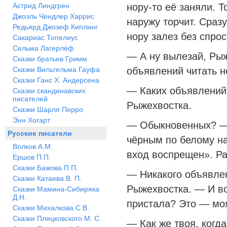
Астрид Линдгрен
нору-то её заняли. Т
Джоэль Чендлер Харрис
наружу торчит. Сразу
Редьярд Джозеф Киплинг
нору залез без спрос
Сакариас Топелиус
Сельма Лагерлёф
— А ну вылезай, Рыж
Сказки братьев Гримм
Сказки Вильгельма Гауфа
объявлений читать 
Сказки Ганс Х. Андерсена
— Каких объявлений
Сказки скандинавских
писателей
Рыжехвостка.
Сказки Шарля Перро
Энн Хогарт
— Обыкновенных? — 
Русские писатели
чёрным по белому н
Волков А.М.
вход воспрещен». Ра
Ершов П.П.
Сказки Бажова П.П.
— Никакого объявле
Сказки Катаева В. П.
Рыжехвостка. — И в
Сказки Мамина-Сибиряка
Д.Н.
пристала? Это — мо
Сказки Михалкова С.В.
Сказки Пляцковского М. С.
— Как же твоя, когд