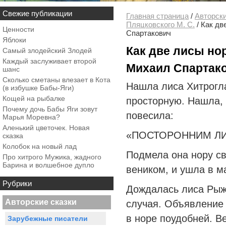
Свежие публикации
Главная страница
/
Авторски
Пляцковского М. С.
/
Как дв
Ценности
Спартакович
Яблоки
Как две лисы но
Самый злодейский Злодей
Каждый заслуживает второй
Михаил Спартак
шанс
Сколько сметаны влезает в Кота
Нашла лиса Хитрогл
(в избушке Бабы-Яги)
Кощей на рыбалке
просторную. Нашла,
Почему дочь Бабы Яги зовут
повесила:
Марья Моревна?
Аленький цветочек. Новая
«ПОСТОРОННИМ ЛИ
сказка
Колобок на новый лад
Подмела она нору с
Про хитрого Мужика, жадного
Барина и волшебное дупло
веником, и ушла в м
Рубрики
Дождалась лиса Рыже
Авторские сказки
случая. Объявление 
в норе поудобней. В
Зарубежные писатели