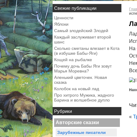
Свежие публикации
Глав
исп
Ценности
Ла
Яблоки
Самый злодейский Злодей
Лад
Каждый заслуживает второй
Исп
шанс
Сколько сметаны влезает в Кота
На 
(в избушке Бабы-Яги)
Ост
Кощей на рыбалке
Нем
Почему дочь Бабы Яги зовут
Все
Марья Моревна?
Аленький цветочек. Новая
сказка
Колобок на новый лад
Нах
Про хитрого Мужика, жадного
Барина и волшебное дупло
Чи
Рубрики
«
Т
Авторские сказки
Зарубежные писатели