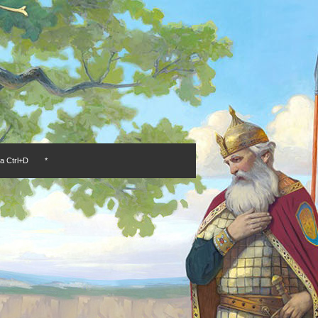
а Ctrl+D
*