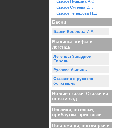
Сказки Пушкина А.С.
Сказки Сутеева В.Г.
Сказки Телешова Н.Д.
Басни
Басни Крылова И.А.
Былины, мифы и
легенды
Легенды Западной
Европы
Русские былины
Сказания о русских
богатырях
Новые сказки. Сказки на
новый лад
Песенки, потешки,
прибаутки, присказки
Пословицы, поговорки и