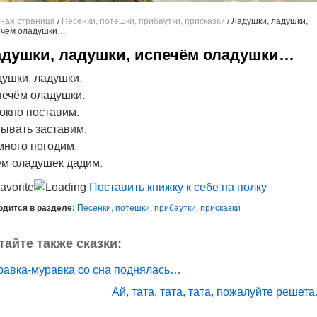
ная страница
/
Песенки, потешки, прибаутки, присказки
/
Ладушки, ладушки,
ечём оладушки…
душки, ладушки, испечём оладушки…
ушки, ладушки,
ечём оладушки.
окно поставим.
ывать заставим.
ного погодим,
м оладушек дадим.
Поставить книжку к себе на полку
одится в разделе:
Песенки, потешки, прибаутки, присказки
тайте также сказки:
равка-муравка со сна поднялась…
Ай, тата, тата, тата, пожалуйте решет