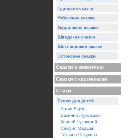
Турецкие сказки
Узбекские сказки
Украинские сказки
Шведские сказки
Шотландские сказки
Эстонские сказки
Сказки о животных
Сказки с картинками
Стихи
Стихи для детей
Агния Барто
Василий Жуковский
Корней Чуковский
Самуил Маршак
Татьяна Петухова