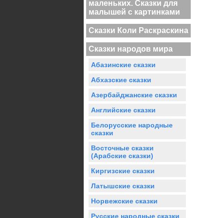
маленьких. Сказки для
малышей с картинками
Сказки Коли Раскраскина
Сказки народов мира
Абазинские сказки
Абхазские сказки
Азербайджанские сказки
Английские сказки
Белорусские народные
сказки
Восточные сказки
(Арабские сказки)
Киргизские сказки
Латышские сказки
Норвежские сказки
Русские народные сказки