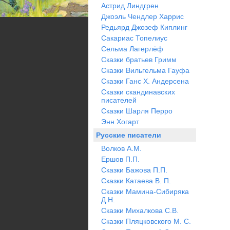
Астрид Линдгрен
Джоэль Чендлер Харрис
Редьярд Джозеф Киплинг
Сакариас Топелиус
Сельма Лагерлёф
Сказки братьев Гримм
Сказки Вильгельма Гауфа
Сказки Ганс Х. Андерсена
Сказки скандинавских
писателей
Сказки Шарля Перро
Энн Хогарт
Русские писатели
Волков А.М.
Ершов П.П.
Сказки Бажова П.П.
Сказки Катаева В. П.
Сказки Мамина-Сибиряка
Д.Н.
Сказки Михалкова С.В.
Сказки Пляцковского М. С.