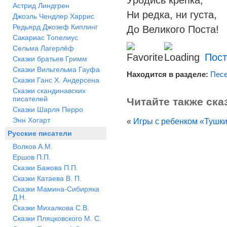
Уродись крепка,
Астрид Линдгрен
Ни редка, ни густа,
Джоэль Чендлер Харрис
Редьярд Джозеф Киплинг
До Великого Поста!
Сакариас Топелиус
Сельма Лагерлёф
Пост
Сказки братьев Гримм
Сказки Вильгельма Гауфа
Находится в разделе:
Песе
Сказки Ганс Х. Андерсена
Сказки скандинавских
писателей
Читайте также ска
Сказки Шарля Перро
Энн Хогарт
«
Игры с ребенком «Тушки
Русские писатели
Волков А.М.
Ершов П.П.
Сказки Бажова П.П.
Сказки Катаева В. П.
Сказки Мамина-Сибиряка
Д.Н.
Сказки Михалкова С.В.
Сказки Пляцковского М. С.