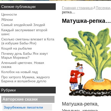
Свежие публикации
Главная страница
/
Песенки,
репка…
Ценности
Яблоки
Матушка-репка…
Самый злодейский Злодей
Каждый заслуживает второй
шанс
Сколько сметаны влезает в Кота
(в избушке Бабы-Яги)
Кощей на рыбалке
Почему дочь Бабы Яги зовут
Марья Моревна?
Аленький цветочек. Новая
сказка
Колобок на новый лад
Про хитрого Мужика, жадного
Барина и волшебное дупло
Рубрики
Авторские сказки
Матушка-репка,
Зарубежные писатели