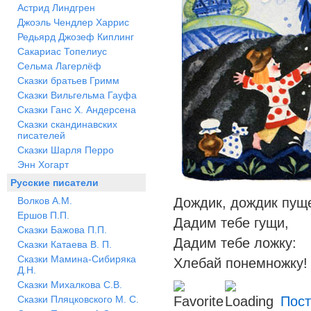
Астрид Линдгрен
Джоэль Чендлер Харрис
Редьярд Джозеф Киплинг
Сакариас Топелиус
Сельма Лагерлёф
Сказки братьев Гримм
Сказки Вильгельма Гауфа
Сказки Ганс Х. Андерсена
Сказки скандинавских
писателей
Сказки Шарля Перро
Энн Хогарт
Русские писатели
Волков А.М.
Дождик, дождик пущ
Ершов П.П.
Дадим тебе гущи,
Сказки Бажова П.П.
Дадим тебе ложку:
Сказки Катаева В. П.
Сказки Мамина-Сибиряка
Хлебай понемножку!
Д.Н.
Сказки Михалкова С.В.
Сказки Пляцковского М. С.
Пост