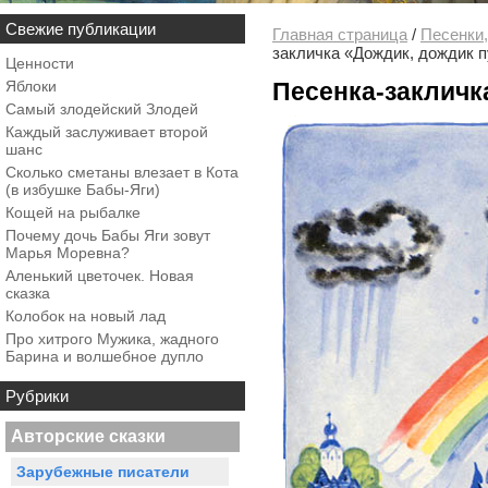
Свежие публикации
Главная страница
/
Песенки,
закличка «Дождик, дождик 
Ценности
Яблоки
Песенка-закличк
Самый злодейский Злодей
Каждый заслуживает второй
шанс
Сколько сметаны влезает в Кота
(в избушке Бабы-Яги)
Кощей на рыбалке
Почему дочь Бабы Яги зовут
Марья Моревна?
Аленький цветочек. Новая
сказка
Колобок на новый лад
Про хитрого Мужика, жадного
Барина и волшебное дупло
Рубрики
Авторские сказки
Зарубежные писатели