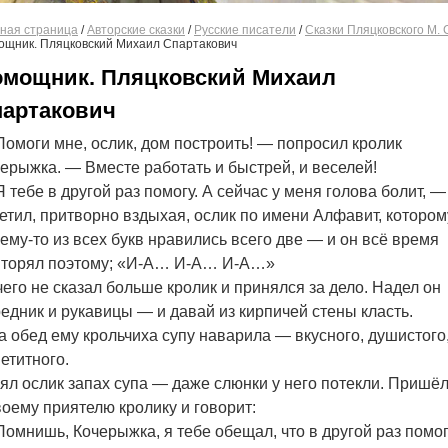
ная страница
/
Авторские сказки
/
Русские писатели
/
Сказки Пляцковского М. 
ощник. Пляцковский Михаил Спартакович
мощник. Пляцковский Михаил
артакович
омоги мне, ослик, дом построить! — попросил кролик
ерыжка. — Вместе работать и быстрей, и веселей!
 тебе в другой раз помогу. А сейчас у меня голова болит, —
етил, притворно вздыхая, ослик по имени Алфавит, котором
ему-то из всех букв нравились всего две — и он всё время
вторял поэтому; «И-А… И-А… И-А…»
его не сказал больше кролик и принялся за дело. Надел он
едник и рукавицы — и давай из кирпичей стены класть.
а обед ему крольчиха супу наварила — вкусного, душистого
етитного.
ял ослик запах супа — даже слюнки у него потекли. Пришёл
воему приятелю кролику и говорит:
омнишь, Кочерыжка, я тебе обещал, что в другой раз помо