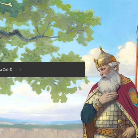
а Ctrl+D
*