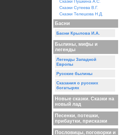
Сказки Пушкина А.С.
Сказки Сутеева В.Г.
Сказки Телешова Н.Д.
Басни
Басни Крылова И.А.
Былины, мифы и
легенды
Легенды Западной
Европы
Русские былины
Сказания о русских
богатырях
Новые сказки. Сказки на
новый лад
Песенки, потешки,
прибаутки, присказки
Пословицы, поговорки и