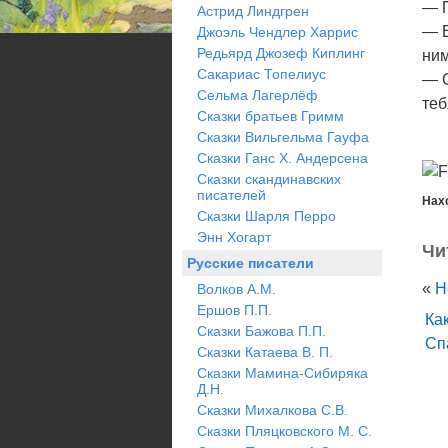
— 
Астрид Линдгрен
— В
Джоэль Чендлер Харрис
Редьярд Джозеф Киплинг
ним
Сакариас Топелиус
— С
Сельма Лагерлёф
теб
Сказки братьев Гримм
Сказки Вильгельма Гауфа
Сказки Ганс Х. Андерсена
Сказки скандинавских
писателей
Нах
Сказки Шарля Перро
Энн Хогарт
Чи
Русские писатели
«
Н
Волков А.М.
Ершов П.П.
Ка
Сказки Бажова П.П.
Сп
Сказки Катаева В. П.
Сказки Мамина-Сибиряка
Д.Н.
Сказки Михалкова С.В.
Сказки Пляцковского М. С.