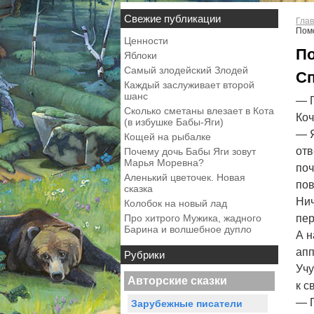
Свежие публикации
Глав
Пом
Ценности
По
Яблоки
Самый злодейский Злодей
Сп
Каждый заслуживает второй
шанс
— П
Сколько сметаны влезает в Кота
Коч
(в избушке Бабы-Яги)
— Я
Кощей на рыбалке
отв
Почему дочь Бабы Яги зовут
Марья Моревна?
поч
Аленький цветочек. Новая
по
сказка
Нич
Колобок на новый лад
Про хитрого Мужика, жадного
пер
Барина и волшебное дупло
А н
апп
Рубрики
Учу
Авторские сказки
к с
— П
Зарубежные писатели