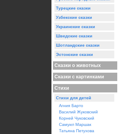
Турецкие сказки
Узбекские сказки
Украинские сказки
Шведские сказки
Шотландские сказки
Эстонские сказки
Сказки о животных
Сказки с картинками
Стихи
Стихи для детей
Агния Барто
Василий Жуковский
Корней Чуковский
Самуил Маршак
Татьяна Петухова