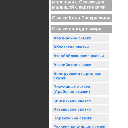
маленьких. Сказки для
малышей с картинками
Сказки Коли Раскраскина
Сказки народов мира
Абазинские сказки
Абхазские сказки
Азербайджанские сказки
Английские сказки
Белорусские народные
сказки
Восточные сказки
(Арабские сказки)
Киргизские сказки
Латышские сказки
Норвежские сказки
Русские народные сказки