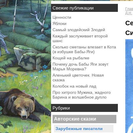
Свежие публикации
Глав
Д.Н.
Ценности
Се
Яблоки
Самый злодейский Злодей
С
Каждый заслуживает второй
шанс
Сколько сметаны влезает в Кота
(в избушке Бабы-Яги)
Кощей на рыбалке
Почему дочь Бабы Яги зовут
Марья Моревна?
Аленький цветочек. Новая
сказка
Колобок на новый лад
Про хитрого Мужика, жадного
Барина и волшебное дупло
Рубрики
Авторские сказки
Зарубежные писатели