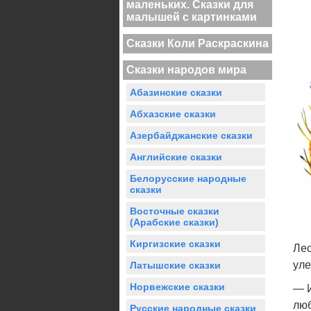
маленьких. Сказки для
малышей с картинками
Сказки Коли Раскраскина
Сказки народов мира
Абазинские сказки
Абхазские сказки
Азербайджанские сказки
Английские сказки
Белорусские народные
сказки
Восточные сказки
(Арабские сказки)
Киргизские сказки
Лес
уле
Латышские сказки
Норвежские сказки
— И
люб
Русские народные сказки