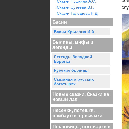
бед
Сказки Пушкина А.С.
Сказки Сутеева В.Г.
слу
Сказки Телешова Н.Д.
Басни
Басни Крылова И.А.
Былины, мифы и
легенды
Легенды Западной
Европы
Русские былины
Сказания о русских
богатырях
Новые сказки. Сказки на
новый лад
Песенки, потешки,
прибаутки, присказки
Пословицы, поговорки и