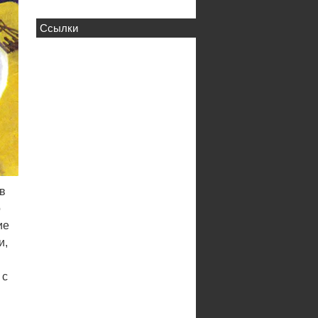
Ссылки
 в
о
ие
и,
 с