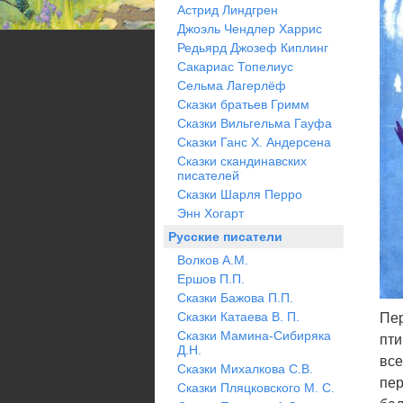
Астрид Линдгрен
Джоэль Чендлер Харрис
Редьярд Джозеф Киплинг
Сакариас Топелиус
Сельма Лагерлёф
Сказки братьев Гримм
Сказки Вильгельма Гауфа
Сказки Ганс Х. Андерсена
Сказки скандинавских
писателей
Сказки Шарля Перро
Энн Хогарт
Русские писатели
Волков А.М.
Ершов П.П.
Сказки Бажова П.П.
Сказки Катаева В. П.
Пер
Сказки Мамина-Сибиряка
пти
Д.Н.
все
Сказки Михалкова С.В.
пер
Сказки Пляцковского М. С.