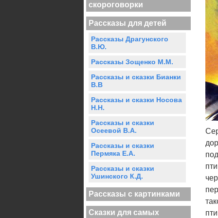
скороговорки
Рассказы для детей
Рассказы Драгунского
В.Ю.
Рассказы Зощенко М.М.
Рассказы и сказки Бианки
В.В
Рассказы и сказки Носова
Н.Н.
Рассказы и сказки
Осеевой В.А.
Сер
дор
Рассказы и сказки
Пермяка Е.А.
под
пти
Рассказы и сказки
Ушинского К.Д.
чер
пер
Рассказы с картинками
так
Сказки для самых
пти