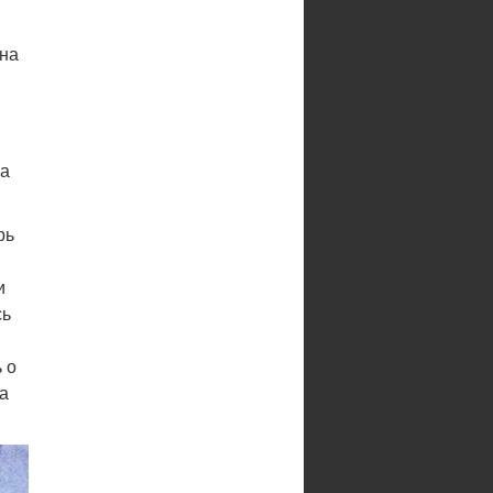
 на
ра
рь
и
сь
 о
а