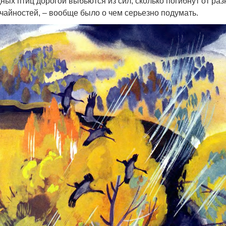
ных птиц дорогой выбьются из сил, сколько погибнут от ра
чайностей, – вообще было о чем серьезно подумать.