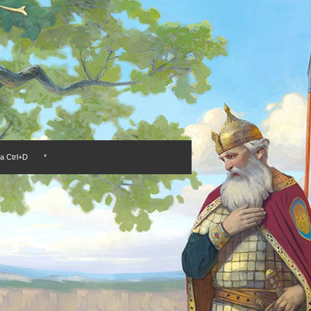
а Ctrl+D
*