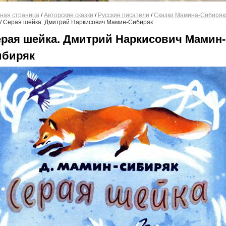
ная страница
/
Авторские сказки
/
Русские писатели
/
Сказки Мамина-Сибиряк
/
Серая шейка. Дмитрий Наркисович Мамин-Сибиряк
рая шейка. Дмитрий Наркисович Мамин-
ибиряк