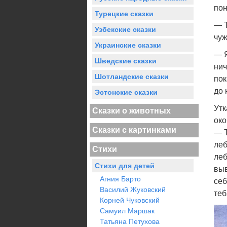
пон
Турецкие сказки
— Т
Узбекские сказки
чуж
Украинские сказки
— Я
Шведские сказки
нич
Шотландские сказки
пок
до 
Эстонские сказки
Утк
Сказки о животных
око
Сказки с картинками
— Т
леб
Стихи
леб
Стихи для детей
выв
Агния Барто
себ
Василий Жуковский
теб
Корней Чуковский
Самуил Маршак
Татьяна Петухова