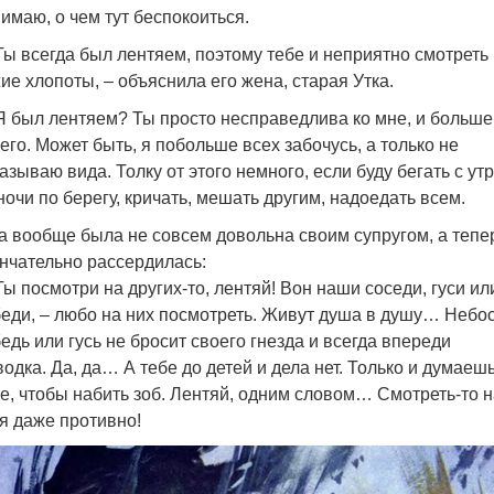
имаю, о чем тут беспокоиться.
ы всегда был лентяем, поэтому тебе и неприятно смотреть
ие хлопоты, – объяснила его жена, старая Утка.
 был лентяем? Ты просто несправедлива ко мне, и больше
его. Может быть, я побольше всех забочусь, а только не
азываю вида. Толку от этого немного, если буду бегать с ут
ночи по берегу, кричать, мешать другим, надоедать всем.
а вообще была не совсем довольна своим супругом, а тепе
нчательно рассердилась:
ы посмотри на других-то, лентяй! Вон наши соседи, гуси ил
еди, – любо на них посмотреть. Живут душа в душу… Небо
едь или гусь не бросит своего гнезда и всегда впереди
одка. Да, да… А тебе до детей и дела нет. Только и думаешь
е, чтобы набить зоб. Лентяй, одним словом… Смотреть-то н
я даже противно!