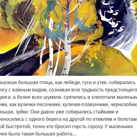
ьезная большая птица, как лебеди, гуси и утки, собирались
огу с важным видом, сознавая всю трудность предстоящег
вига; а более всех шумели, суетились и хлопотали маленьк
чки, как кулички-песочники, кулички-плавунчики, чернозобик
ныши, зуйки. Они давно уже собирались стайками и
еносились с одного берега на другой по отмелям и болотам
ой быстротой, точно кто бросил горсть гороху. У маленьких
чек была такая большая работа…