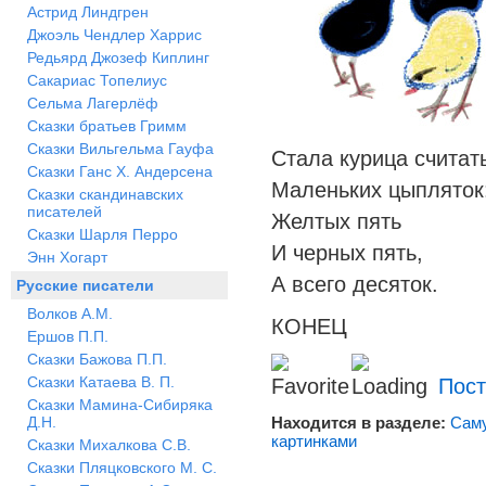
Астрид Линдгрен
Джоэль Чендлер Харрис
Редьярд Джозеф Киплинг
Сакариас Топелиус
Сельма Лагерлёф
Сказки братьев Гримм
Сказки Вильгельма Гауфа
Стала курица считат
Сказки Ганс Х. Андерсена
Маленьких цыпляток
Сказки скандинавских
писателей
Желтых пять
Сказки Шарля Перро
И черных пять,
Энн Хогарт
А всего десяток.
Русские писатели
Волков А.М.
КОНЕЦ
Ершов П.П.
Сказки Бажова П.П.
Сказки Катаева В. П.
Пост
Сказки Мамина-Сибиряка
Д.Н.
Находится в разделе:
Сам
картинками
Сказки Михалкова С.В.
Сказки Пляцковского М. С.