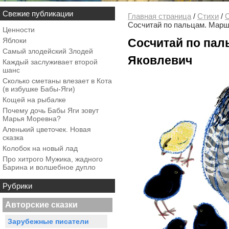
Свежие публикации
Главная страница
/
Стихи
/
С
Сосчитай по пальцам. Мар
Ценности
Яблоки
Сосчитай по пал
Самый злодейский Злодей
Яковлевич
Каждый заслуживает второй
шанс
Сколько сметаны влезает в Кота
(в избушке Бабы-Яги)
Кощей на рыбалке
Почему дочь Бабы Яги зовут
Марья Моревна?
Аленький цветочек. Новая
сказка
Колобок на новый лад
Про хитрого Мужика, жадного
Барина и волшебное дупло
Рубрики
Авторские сказки
Зарубежные писатели