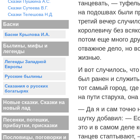
Сказки Пушкина А.С.
танцевать, — туфельк
Сказки Сутеева В.Г.
на подошвах были пр
Сказки Телешова Н.Д.
третий вечер случило
Басни
королевичу без всяк
Басни Крылова И.А.
потом еще много дру
Былины, мифы и
отважное дело, но в
легенды
жизнью.
Легенды Западной
Европы
И вот случилось, чт
Русские былины
был ранен и служить
Сказания о русских
тот самый город, гд
богатырях
на пути старуха, она
Новые сказки. Сказки на
новый лад
— Да я и сам точно 
шутку добавил: — Ес
Песенки, потешки,
прибаутки, присказки
это и в самом деле 
танцев стаптывают, 
Пословицы, поговорки и