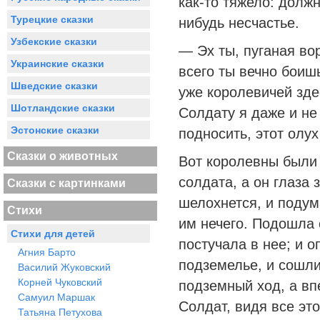
как-то тяжело: должн
Турецкие сказки
нибудь несчастье.
Узбекские сказки
— Эх ты, пуганая во
Украинские сказки
всего ты вечно боиш
Шведские сказки
уже королевичей зд
Шотландские сказки
Солдату я даже и не
Эстонские сказки
подносить, этот олух
Сказки о животных
Вот королевны были 
солдата, а он глаза 
Сказки с картинками
шелохнется, и подум
Стихи
им нечего. Подошла 
Стихи для детей
постучала в нее; и о
Агния Барто
подземелье, и сошли
Василий Жуковский
Корней Чуковский
подземный ход, а вп
Самуил Маршак
Солдат, видя все эт
Татьяна Петухова