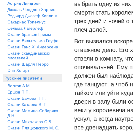
выбрать одну из них 
Астрид Линдгрен
Джоэль Чендлер Харрис
смерти стать королем
Редьярд Джозеф Киплинг
трех дней и ночей о 
Сакариас Топелиус
Сельма Лагерлёф
плеч долой.
Сказки братьев Гримм
Вот вызвался вскоре
Сказки Вильгельма Гауфа
Сказки Ганс Х. Андерсена
отважное дело. Его 
Сказки скандинавских
отвели в комнату, чт
писателей
Сказки Шарля Перро
опочивальней. Ему п
Энн Хогарт
должен был наблюдат
Русские писатели
где танцуют; а чтоб 
Волков А.М.
Ершов П.П.
тайком или уйти куда
Сказки Бажова П.П.
двери в залу были о
Сказки Катаева В. П.
веки у королевича н
Сказки Мамина-Сибиряка
Д.Н.
уснул, а когда наутр
Сказки Михалкова С.В.
все двенадцать коро
Сказки Пляцковского М. С.