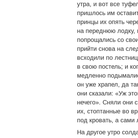
утра, и вот все туфе
пришлось им оставит
принцы их опять чере
на переднюю лодку, 
попрощались со сво
прийти снова на сле
всходили по лестниц
в свою постель; и к
медленно подымалис
он уже храпел, да та
они сказали: «Уж эт
нечего». Сняли они 
их, стоптанные во в
под кровать, а сами 
На другое утро солд