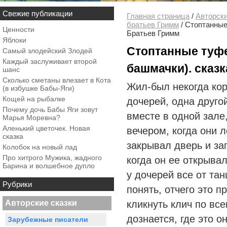
Свежие публикации
Главная страница
/
Авторски
братьев Гримм
/
Стоптанные
Ценности
Братьев Гримм
Яблоки
Стоптанные туф
Самый злодейский Злодей
Каждый заслуживает второй
башмачки). сказ
шанс
Сколько сметаны влезает в Кота
Жил-был некогда кор
(в избушке Бабы-Яги)
Кощей на рыбалке
дочерей, одна друго
Почему дочь Бабы Яги зовут
вместе в одной зале,
Марья Моревна?
Аленький цветочек. Новая
вечером, когда они 
сказка
закрывал дверь и зап
Колобок на новый лад
Про хитрого Мужика, жадного
когда он ее открывал
Барина и волшебное дупло
у дочерей все от тан
Рубрики
понять, отчего это п
Авторские сказки
кликнуть клич по все
дознается, где это о
Зарубежные писатели