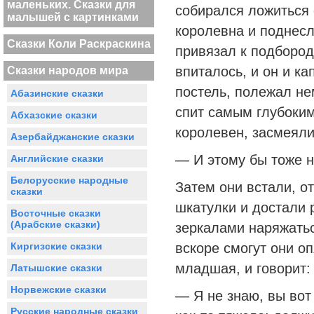
маленьких. Сказки для
собирался ложиться
малышей с картинками
королевна и поднесл
Сказки Коли Раскраскина
привязал к подбородк
впиталось, и он и ка
Сказки народов мира
постель, полежал не
Абазинские сказки
спит самым глубоким
Абхазские сказки
королевен, засмеяли
Азербайджанские сказки
— И этому бы тоже н
Английские сказки
Белорусские народные
Затем они встали, о
сказки
шкатулки и достали 
Восточные сказки
(Арабские сказки)
зеркалами наряжатьс
Киргизские сказки
вскоре смогут они оп
младшая, и говорит:
Латышские сказки
Норвежские сказки
— Я не знаю, вы вот
Русские народные сказки