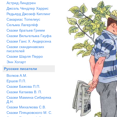
Астрид Линдгрен
Джоэль Чендлер Харрис
Редьярд Джозеф Киплинг
Сакариас Топелиус
Сельма Лагерлёф
Сказки братьев Гримм
Сказки Вильгельма Гауфа
Сказки Ганс Х. Андерсена
Сказки скандинавских
писателей
Сказки Шарля Перро
Энн Хогарт
Русские писатели
Волков А.М.
Ершов П.П.
Сказки Бажова П.П.
Сказки Катаева В. П.
Сказки Мамина-Сибиряка
Д.Н.
Сказки Михалкова С.В.
Сказки Пляцковского М. С.