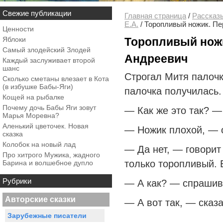
Свежие публикации
Главная страница
/
Рассказ
Е.А.
/
Торопливый ножик. Пе
Ценности
Яблоки
Торопливый ножи
Самый злодейский Злодей
Андреевич
Каждый заслуживает второй
шанс
Строгал Митя палочк
Сколько сметаны влезает в Кота
(в избушке Бабы-Яги)
палочка получилась.
Кощей на рыбалке
Почему дочь Бабы Яги зовут
— Как же это так? —
Марья Моревна?
Аленький цветочек. Новая
— Ножик плохой, — о
сказка
Колобок на новый лад
— Да нет, — говорит
Про хитрого Мужика, жадного
только торопливый. 
Барина и волшебное дупло
Рубрики
— А как? — спрашив
Авторские сказки
— А вот так, — сказа
Зарубежные писатели