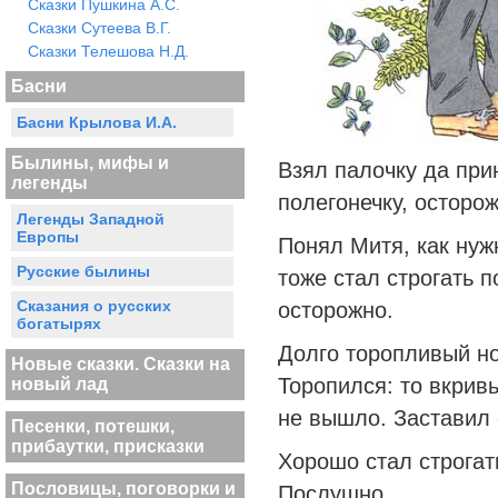
Сказки Пушкина А.С.
Сказки Сутеева В.Г.
Сказки Телешова Н.Д.
Басни
Басни Крылова И.А.
Былины, мифы и
Взял палочку да прин
легенды
полегонечку, осторож
Легенды Западной
Европы
Понял Митя, как нуж
Русские былины
тоже стал строгать п
Сказания о русских
осторожно.
богатырях
Долго торопливый но
Новые сказки. Сказки на
Торопился: то вкривь
новый лад
не вышло. Заставил 
Песенки, потешки,
прибаутки, присказки
Хорошо стал строгат
Пословицы, поговорки и
Послушно.