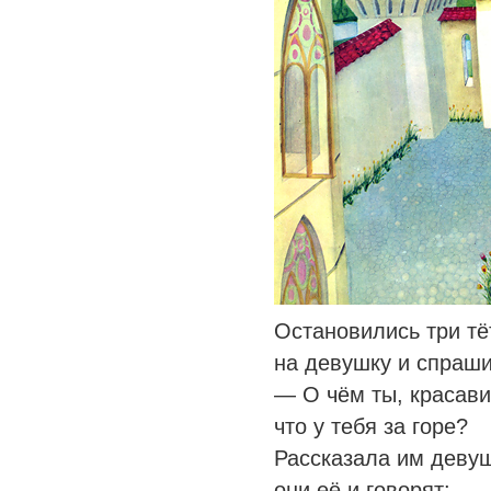
Остановились три тё
на девушку и спраш
— О чём ты, красави
что у тебя за горе?
Рассказала им деву
они её и говорят: