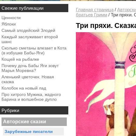
Свежие публикации
Главная страница
/
Авторски
братьев Гримм
/
Три пряхи. 
Ценности
Яблоки
Три пряхи. Сказ
Самый злодейский Злодей
Каждый заслуживает второй
шанс
Сколько сметаны влезает в Кота
(в избушке Бабы-Яги)
Кощей на рыбалке
Почему дочь Бабы Яги зовут
Марья Моревна?
Аленький цветочек. Новая
сказка
Колобок на новый лад
Про хитрого Мужика, жадного
Барина и волшебное дупло
Рубрики
Авторские сказки
Зарубежные писатели