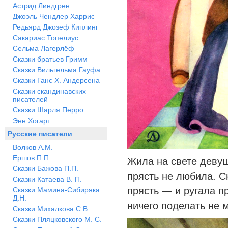
Астрид Линдгрен
Джоэль Чендлер Харрис
Редьярд Джозеф Киплинг
Сакариас Топелиус
Сельма Лагерлёф
Сказки братьев Гримм
Сказки Вильгельма Гауфа
Сказки Ганс Х. Андерсена
Сказки скандинавских
писателей
Сказки Шарля Перро
Энн Хогарт
Русские писатели
Волков А.М.
Ершов П.П.
Жила на свете девуш
Сказки Бажова П.П.
прясть не любила. С
Сказки Катаева В. П.
прясть — и ругала п
Сказки Мамина-Сибиряка
Д.Н.
ничего поделать не 
Сказки Михалкова С.В.
Сказки Пляцковского М. С.