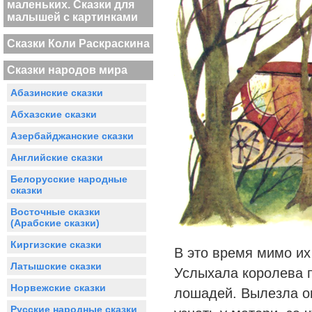
маленьких. Сказки для
малышей с картинками
Сказки Коли Раскраскина
Сказки народов мира
Абазинские сказки
Абхазские сказки
Азербайджанские сказки
Английские сказки
Белорусские народные
сказки
Восточные сказки
(Арабские сказки)
Киргизские сказки
В это время мимо их
Латышские сказки
Услыхала королева п
Норвежские сказки
лошадей. Вылезла он
Русские народные сказки