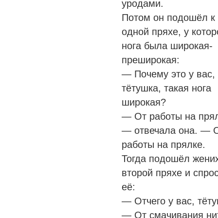
уродами.
Потом он подошёл к
одной пряхе, у котор
нога была широкая-
преширокая:
— Почему это у вас,
тётушка, такая нога
широкая?
— От работы на прял
— отвечала она. — 
работы на прялке.
Тогда подошёл жених
второй пряхе и спро
её:
— Отчего у вас, тёту
— От смачивания ни