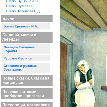
Сказки Пушкина А.С.
Сказки Сутеева В.Г.
Сказки Телешова Н.Д.
Басни
Басни Крылова И.А.
Былины, мифы и
легенды
Легенды Западной
Европы
Русские былины
Сказания о русских
богатырях
Новые сказки. Сказки на
новый лад
Песенки, потешки,
прибаутки, присказки
Пословицы, поговорки и