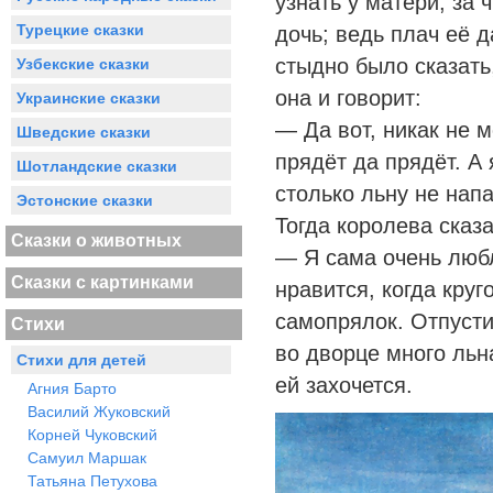
узнать у матери, за 
Турецкие сказки
дочь; ведь плач её 
стыдно было сказать,
Узбекские сказки
она и говорит:
Украинские сказки
— Да вот, никак не м
Шведские сказки
прядёт да прядёт. А
Шотландские сказки
столько льну не напа
Эстонские сказки
Тогда королева сказ
Сказки о животных
— Я сама очень люб
Сказки с картинками
нравится, когда кру
самопрялок. Отпусти
Стихи
во дворце много льна
Стихи для детей
ей захочется.
Агния Барто
Василий Жуковский
Корней Чуковский
Самуил Маршак
Татьяна Петухова