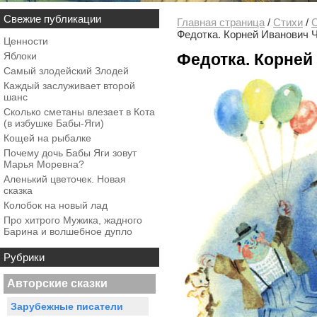
Свежие публикации
Главная страница
/
Стихи
/
С
Федотка. Корней Иванович 
Ценности
Яблоки
Федотка. Корней
Самый злодейский Злодей
Каждый заслуживает второй
шанс
Сколько сметаны влезает в Кота
(в избушке Бабы-Яги)
Кощей на рыбалке
Почему дочь Бабы Яги зовут
Марья Моревна?
Аленький цветочек. Новая
сказка
Колобок на новый лад
Про хитрого Мужика, жадного
Барина и волшебное дупло
Рубрики
Авторские сказки
Зарубежные писатели