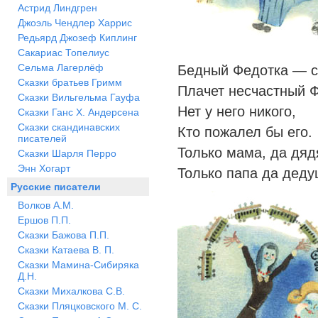
Астрид Линдгрен
Джоэль Чендлер Харрис
Редьярд Джозеф Киплинг
Сакариас Топелиус
Сельма Лагерлёф
Бедный Федотка — с
Сказки братьев Гримм
Плачет несчастный Ф
Сказки Вильгельма Гауфа
Нет у него никого,
Сказки Ганс Х. Андерсена
Сказки скандинавских
Кто пожалел бы его.
писателей
Только мама, да дядя
Сказки Шарля Перро
Энн Хогарт
Только папа да деду
Русские писатели
Волков А.М.
Ершов П.П.
Сказки Бажова П.П.
Сказки Катаева В. П.
Сказки Мамина-Сибиряка
Д.Н.
Сказки Михалкова С.В.
Сказки Пляцковского М. С.