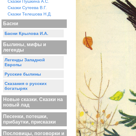
Сказки Пушкина А.С.
Сказки Сутеева В.Г.
Сказки Телешова Н.Д.
Басни
Басни Крылова И.А.
Былины, мифы и
легенды
Легенды Западной
Европы
Русские былины
Сказания о русских
богатырях
Новые сказки. Сказки на
новый лад
Песенки, потешки,
прибаутки, присказки
Пословицы, поговорки и