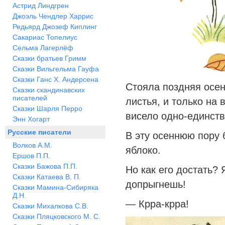
Астрид Линдгрен
Джоэль Чендлер Харрис
Редьярд Джозеф Киплинг
Сакариас Топелиус
Сельма Лагерлёф
Сказки братьев Гримм
Сказки Вильгельма Гауфа
Сказки Ганс Х. Андерсена
Стояла поздняя осен
Сказки скандинавских
писателей
листья, и только на
Сказки Шарля Перро
висело одно-единств
Энн Хогарт
Русские писатели
В эту осеннюю пору 
Волков А.М.
яблоко.
Ершов П.П.
Сказки Бажова П.П.
Но как его достать?
Сказки Катаева В. П.
допрыгнешь!
Сказки Мамина-Сибиряка
Д.Н.
— Крра-крра!
Сказки Михалкова С.В.
Сказки Пляцковского М. С.