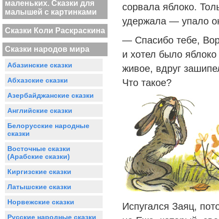
маленьких. Сказки для
сорвала яблоко. Толь
малышей с картинками
удержала — упало он
Сказки Коли Раскраскина
— Спасибо тебе, Вор
Сказки народов мира
и хотел было яблоко 
Абазинские сказки
живое, вдруг зашип
Абхазские сказки
Что такое?
Азербайджанские сказки
Английские сказки
Белорусские народные
сказки
Восточные сказки
(Арабские сказки)
Киргизские сказки
Латышские сказки
Норвежские сказки
Испугался Заяц, пот
Русские народные сказки