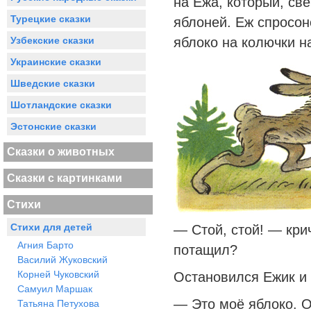
на Ежа, который, св
Турецкие сказки
яблоней. Еж спросон
Узбекские сказки
яблоко на колючки н
Украинские сказки
Шведские сказки
Шотландские сказки
Эстонские сказки
Сказки о животных
Сказки с картинками
Стихи
Стихи для детей
— Стой, стой! — кри
Агния Барто
потащил?
Василий Жуковский
Корней Чуковский
Остановился Ежик и 
Самуил Маршак
— Это моё яблоко. О
Татьяна Петухова