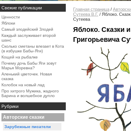
Свежие публикации
Главная страница
/
Авторски
Сутеева В.Г.
/
Яблоко. Сказк
Ценности
Сутеева
Яблоки
Яблоко. Сказки 
Самый злодейский Злодей
Каждый заслуживает второй
Григорьевича Су
шанс
Сколько сметаны влезает в Кота
(в избушке Бабы-Яги)
Кощей на рыбалке
Почему дочь Бабы Яги зовут
Марья Моревна?
Аленький цветочек. Новая
сказка
Колобок на новый лад
Про хитрого Мужика, жадного
Барина и волшебное дупло
Рубрики
Авторские сказки
Зарубежные писатели