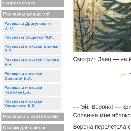
скороговорки
Рассказы для детей
Рассказы Драгунского
В.Ю.
Рассказы Зощенко М.М.
Рассказы и сказки Бианки
В.В
Смотрит Заяц — на ё
Рассказы и сказки Носова
Н.Н.
Рассказы и сказки
Осеевой В.А.
Рассказы и сказки
Пермяка Е.А.
Рассказы и сказки
Ушинского К.Д.
— Эй, Ворона! — кр
Сорви-ка мне яблоко
Рассказы с картинками
Ворона перелетела с
Сказки для самых