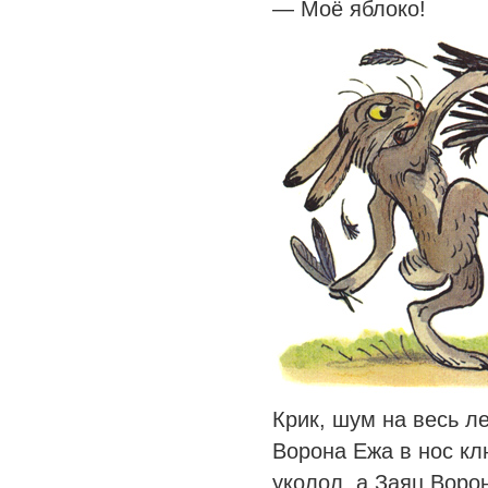
— Моё яблоко!
Крик, шум на весь ле
Ворона Ежа в нос кл
уколол, а Заяц Воро