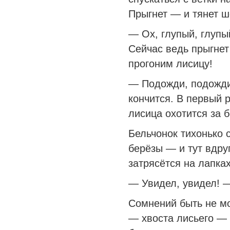
Прыгнет — и тянет ш
— Ох, глупый, глуп
Сейчас ведь прыгнет
прогоним лисицу!
— Подожди, подожди
кончится. В первый р
лисица охотится за б
Бельчонок тихонько 
берёзы — и тут вдруг
затрясётся на лапках
— Увидел, увидел! 
Сомнений быть не мо
— хвоста лисьего — 