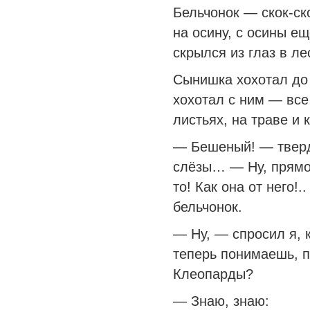
Бельчонок — скок-ско
на осину, с осины е
скрылся из глаз в ле
Сынишка хохотал до 
хохотал с ним — все
листьях, на траве и к
— Бешеный! — тверд
слёзы… — Ну, прямо 
то! Как она от него!
бельчонок.
— Ну, — спросил я, 
теперь понимаешь, п
Клеопарды?
— Знаю, знаю: