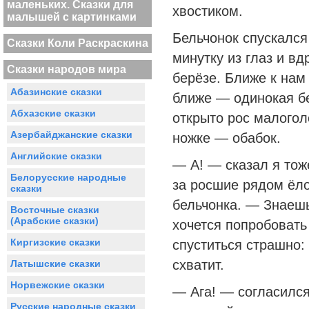
маленьких. Сказки для
хвостиком.
малышей с картинками
Бельчонок спускался 
Сказки Коли Раскраскина
минутку из глаз и вд
Сказки народов мира
берёзе. Ближе к нам 
Абазинские сказки
ближе — одинокая бе
Абхазские сказки
открыто рос малогол
Азербайджанские сказки
ножке — обабок.
Английские сказки
— А! — сказал я то
Белорусские народные
за росшие рядом ёло
сказки
бельчонка. — Знаешь
Восточные сказки
(Арабские сказки)
хочется попробовать 
Киргизские сказки
спуститься страшно: 
схватит.
Латышские сказки
Норвежские сказки
— Ага! — согласился
Русские народные сказки