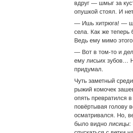
вдруг — шмыг за кус
опушкой стоял. И нет
— Ишь хитрюга! — ш
села. Как же теперь
Ведь ему мимо этого
— Вот в том-то и де
ему лисьих зубов… Н
придумал.
Чуть заметный среди
рыжий комочек заше
опять превратился в
повёртывая голову в
осматривался. Но, в
было видно лисицы: 
спускаться с ветки н