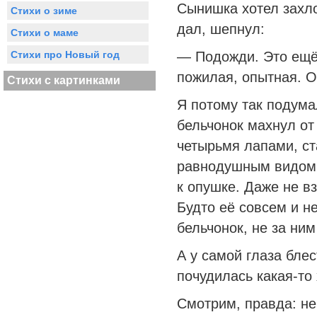
Сынишка хотел захло
Стихи о зиме
дал, шепнул:
Стихи о маме
Стихи про Новый год
— Подожди. Это ещё 
пожилая, опытная. Он
Стихи с картинками
Я потому так подумал
бельчонок махнул от
четырьмя лапами, ст
равнодушным видом 
к опушке. Даже не вз
Будто её совсем и н
бельчонок, не за ним
А у самой глаза блес
почудилась какая-то 
Смотрим, правда: не