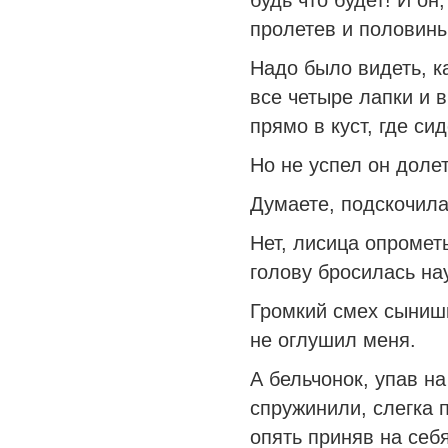
будь что будет! И он
пролетев и половины
Надо было видеть, к
все четыре лапки и 
прямо в куст, где си
Но не успел он доле
Думаете, подскочила 
Нет, лисица опромет
голову бросилась нау
Громкий смех сыниш
не оглушил меня.
А бельчонок, упав на
спружинили, слегка п
опять приняв на себя