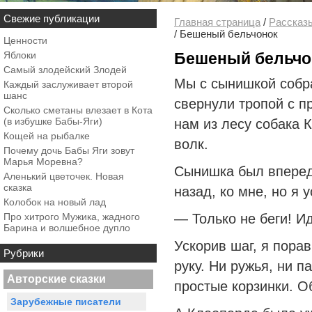
Свежие публикации
Главная страница
/
Рассказ
/
Бешеный бельчонок
Ценности
Яблоки
Бешеный бельчо
Самый злодейский Злодей
Мы с сынишкой собра
Каждый заслуживает второй
шанс
свернули тропой с п
Сколько сметаны влезает в Кота
(в избушке Бабы-Яги)
нам из лесу собака
Кощей на рыбалке
волк.
Почему дочь Бабы Яги зовут
Марья Моревна?
Сынишка был вперед
Аленький цветочек. Новая
сказка
назад, ко мне, но я 
Колобок на новый лад
Про хитрого Мужика, жадного
— Только не беги! Ид
Барина и волшебное дупло
Ускорив шаг, я порав
Рубрики
руку. Ни ружья, ни п
Авторские сказки
простые корзинки. О
Зарубежные писатели