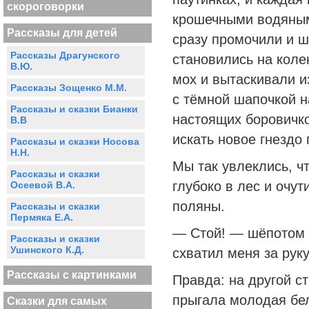
скороговорки
крошечными водяным
Рассказы для детей
сразу промочили и ш
Рассказы Драгунского
становились на коле
В.Ю.
мох и вытаскивали и
Рассказы Зощенко М.М.
с тёмной шапочкой н
Рассказы и сказки Бианки
настоящих боровичк
В.В
искать новое гнездо 
Рассказы и сказки Носова
Н.Н.
Мы так увлеклись, чт
Рассказы и сказки
глубоко в лес и очу
Осеевой В.А.
поляны.
Рассказы и сказки
Пермяка Е.А.
— Стой! — шёпотом 
Рассказы и сказки
Ушинского К.Д.
схватил меня за рук
Рассказы с картинками
Правда: на другой с
прыгала молодая бе
Сказки для самых