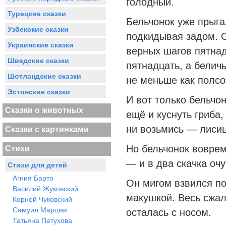
голодный.
Турецкие сказки
Бельчонок уже прыга
Узбекские сказки
подкидывая задом. 
Украинские сказки
верных шагов пятнад
Шведские сказки
пятнадцать, а белич
Шотландские сказки
не меньше как полсо
Эстонские сказки
И вот только бельчон
Сказки о животных
ещё и куснуть гриба,
ни возьмись — лисица
Сказки с картинками
Но бельчонок воврем
Стихи
— и в два скачка очу
Стихи для детей
Агния Барто
Он мигом взвился по
Василий Жуковский
макушкой. Весь сжал
Корней Чуковский
Самуил Маршак
осталась с носом.
Татьяна Петухова