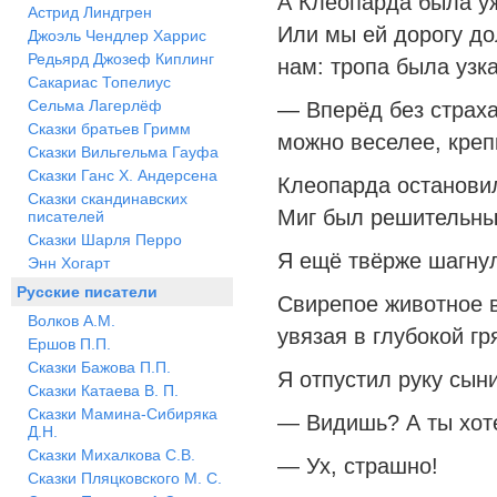
А Клеопарда была уж
Астрид Линдгрен
Или мы ей дорогу до
Джоэль Чендлер Харрис
Редьярд Джозеф Киплинг
нам: тропа была узка
Сакариас Топелиус
Сельма Лагерлёф
— Вперёд без страха
Сказки братьев Гримм
можно веселее, креп
Сказки Вильгельма Гауфа
Сказки Ганс Х. Андерсена
Клеопарда остановил
Сказки скандинавских
Миг был решительны
писателей
Сказки Шарля Перро
Я ещё твёрже шагнул
Энн Хогарт
Русские писатели
Свирепое животное в
Волков А.М.
увязая в глубокой г
Ершов П.П.
Сказки Бажова П.П.
Я отпустил руку сын
Сказки Катаева В. П.
Сказки Мамина-Сибиряка
— Видишь? А ты хот
Д.Н.
Сказки Михалкова С.В.
— Ух, страшно!
Сказки Пляцковского М. С.