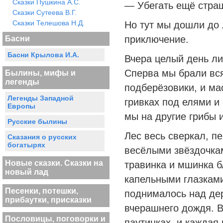
Сказки Пушкина А.С.
— Убегать ещё стра
Сказки Сутеева В.Г.
Сказки Телешова Н.Д.
Но тут мы дошли до 
приключение.
Басни
Басни Крылова И.А.
Вчера целый день ли
Сперва мы брали вся
Былины, мифы и
легенды
подберёзовики, и мас
Легенды Западной
гривках под елями и
Европы
мы на другие грибы и
Русские былины
Лес весь сверкал, п
Сказания о русских
богатырях
весёлыми звёздочкам
Новые сказки. Сказки на
травинка и мшинка б
новый лад
капельными глазкам
Песенки, потешки,
поднималось над де
прибаутки, присказки
вчерашнего дождя. В
Пословицы, поговорки и
паутинках, и каждая