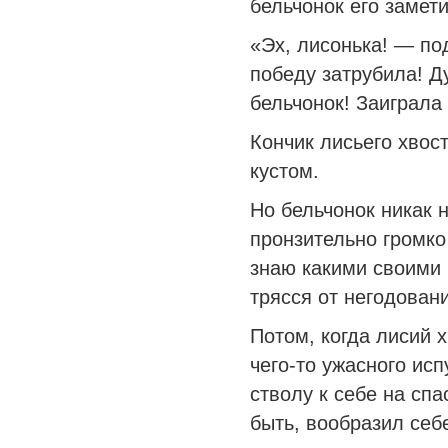
бельчонок его замети
«Эх, лисонька! — по
победу затрубила! Д
бельчонок! Заиграла
Кончик лисьего хвост
кустом.
Но бельчонок никак 
пронзительно громко
знаю какими своими 
трясся от негодован
Потом, когда лисий х
чего-то ужасного ис
стволу к себе на сп
быть, вообразил себе