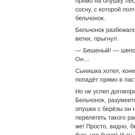
прямо на опушку ле
сосну, с которой пол
бельчонок.
Бельчонок разбежалс
ветки, прыгнул.
— Бешеный! — шепо
Он…
Сынишка хотел, конеч
попадёт прямо в пас
Но не успел договори
Бельчонок, разумеет
опушки с берёзы он 
перелететь такого р
же! Просто, видно, б