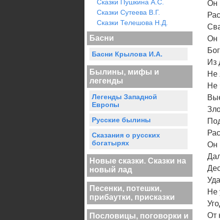
Сказки Пушкина А.С.
Он 
Сказки Сутеева В.Г.
Рас
Сказки Телешова Н.Д.
Сва
Басни
Он 
Бог
Басни Крылова И.А.
Из 
Былины, мифы и
Не 
легенды
Не 
Легенды Западной
Вые
Европы
Зло
Русские былины
Под
Рас
Сказания о русских
богатырях
Он 
Дал
Новые сказки. Сказки на
Дес
новый лад
Уда
Песенки, потешки,
Не 
прибаутки, присказки
Уго
От 
Пословицы, поговорки и