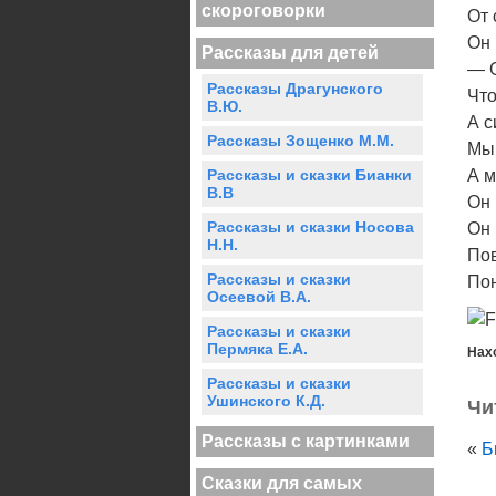
скороговорки
От 
Он 
Рассказы для детей
— О
Рассказы Драгунского
Что
В.Ю.
А с
Рассказы Зощенко М.М.
Мы 
Рассказы и сказки Бианки
А м
В.В
Он 
Рассказы и сказки Носова
Он 
Н.Н.
Пов
Рассказы и сказки
Пон
Осеевой В.А.
Рассказы и сказки
Пермяка Е.А.
Нах
Рассказы и сказки
Ушинского К.Д.
Чи
Рассказы с картинками
«
Б
Сказки для самых