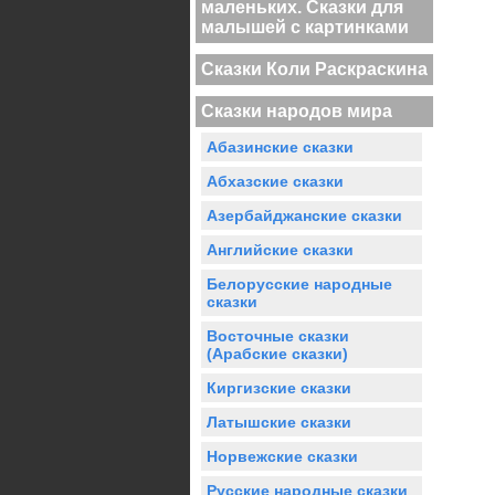
маленьких. Сказки для
малышей с картинками
Сказки Коли Раскраскина
Сказки народов мира
Абазинские сказки
Абхазские сказки
Азербайджанские сказки
Английские сказки
Белорусские народные
сказки
Восточные сказки
(Арабские сказки)
Киргизские сказки
Латышские сказки
Норвежские сказки
Русские народные сказки