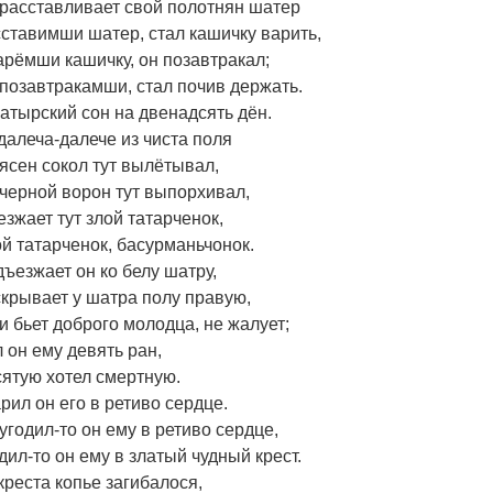
расставливает свой полотнян шатер
ставимши шатер, стал кашичку варить,
рёмши кашичку, он позавтракал;
позавтракамши, стал почив держать.
атырский сон на двенадсять дён.
далеча-далече из чиста поля
ясен сокол тут вылётывал,
черной ворон тут выпорхивал,
зжает тут злой татарченок,
й татарченок, басурманьчонок.
ъезжает он ко белу шатру,
крывает у шатра полу правую,
и бьет доброго молодца, не жалует;
 он ему девять ран,
ятую хотел смертную.
рил он его в ретиво сердце.
угодил-то он ему в ретиво сердце,
дил-то он ему в златый чудный крест.
креста копье загибалося,