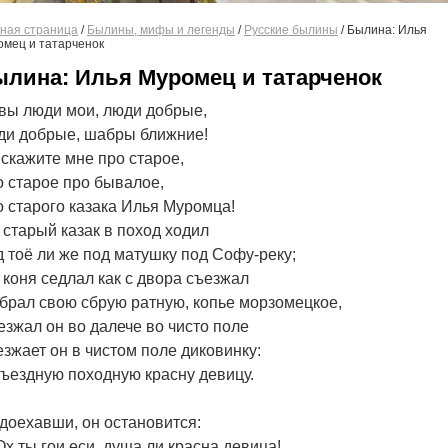
ная страница
/
Былины, мифы и легенды
/
Русские былины
/
Былина: Илья
мец и татарченок
лина: Илья Муромец и татарченок
вы люди мои, люди добрые,
и добрые, шабры ближние!
скажите мне про старое,
 старое про бывалое,
 старого казака Илья Муромца!
 старый казак в поход ходил
 тоё ли же под матушку под Софу-реку;
 коня седлал как с двора съезжал
брал свою сбрую ратную, копье морзомецкое,
зжал он во далече во чисто поле
зжает он в чистом поле диковинку:
ъездную походную красну девицу.
доехавши, он остановится:
х ты гои еси, душа ли красна девица!