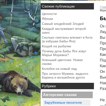
Свежие публикации
Глав
Муро
Ценности
Бы
Яблоки
Самый злодейский Злодей
Ох 
Каждый заслуживает второй
Люд
шанс
Сколько сметаны влезает в Кота
Вы 
(в избушке Бабы-Яги)
Про
Кощей на рыбалке
Про
Почему дочь Бабы Яги зовут
Как
Марья Моревна?
Аленький цветочек. Новая
Под
сказка
Как
Колобок на новый лад
Он 
Про хитрого Мужика, жадного
Вые
Барина и волшебное дупло
Нае
Рубрики
Раз
Авторские сказки
Не 
Зарубежные писатели
— О