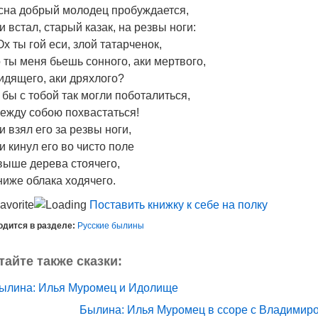
сна добрый молодец пробуждается,
и встал, старый казак, на резвы ноги:
х ты гой еси, злой татарченок,
 ты меня бьешь сонного, аки мертвого,
идящего, аки дряхлого?
бы с тобой так могли поботалиться,
ежду собою похвастаться!
и взял его за резвы ноги,
и кинул его во чисто поле
ыше дерева стоячего,
иже облака ходячего.
Поставить книжку к себе на полку
одится в разделе:
Русские былины
тайте также сказки:
ылина: Илья Муромец и Идолище
Былина: Илья Муромец в ссоре с Владимир