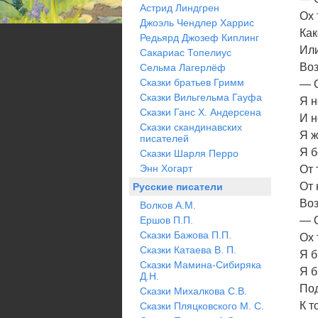
Астрид Линдгрен
Ох 
Джоэль Чендлер Харрис
Как
Редьярд Джозеф Киплинг
Или
Сакариас Топелиус
Воз
Сельма Лагерлёф
Сказки братьев Гримм
— О
Сказки Вильгельма Гауфа
Я н
Сказки Ганс Х. Андерсена
И н
Сказки скандинавских
Я ж
писателей
Я б
Сказки Шарля Перро
Энн Хогарт
От 
От
Русские писатели
Воз
Волков А.М.
Ершов П.П.
— О
Сказки Бажова П.П.
Ох 
Сказки Катаева В. П.
Я б
Сказки Мамина-Сибиряка
Я б
Д.Н.
Под
Сказки Михалкова С.В.
К т
Сказки Пляцковского М. С.