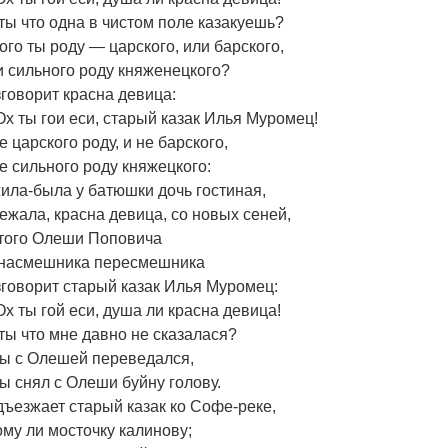
ты что одна в чистом поле казакуешь?
ого ты роду — царского, или барского,
 сильного роду княженецкого?
говорит красна девица:
х ты гои еси, старый казак Илья Муромец!
е царского роду, и не барского,
е сильного роду княжецкого:
ила-была у батюшки дочь гостиная,
ежала, красна девица, со новых сеней,
того Олеши Поповича
 насмешника пересмешника
говорит старый казак Илья Муромец:
х ты гой еси, душа ли красна девица!
ты что мне давно не сказалася?
ы с Олешей переведался,
ы снял с Олеши буйну голову.
ъезжает старый казак ко Софе-реке,
ому ли мосточку калинову;