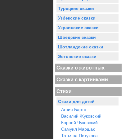
Турецкие сказки
Узбекские сказки
Украинские сказки
Шведские сказки
Шотландские сказки
Эстонские сказки
Сказки о животных
Сказки с картинками
Стихи
Стихи для детей
Агния Барто
Василий Жуковский
Корней Чуковский
Самуил Маршак
Татьяна Петухова