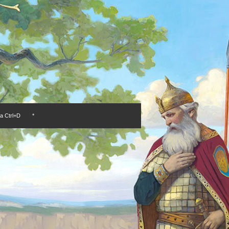
а Ctrl+D
*