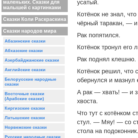
усатый.
маленьких. Сказки для
малышей с картинками
Котёнок не знал, чт
Сказки Коли Раскраскина
чёрный таракан, — и
Сказки народов мира
Рак попятился.
Абазинские сказки
Котёнок тронул его л
Абхазские сказки
Рак поднял клешню.
Азербайджанские сказки
Английские сказки
Котёнок решил, что с
Белорусские народные
обернулся и мазнул 
сказки
А рак — хвать! — и 
Восточные сказки
(Арабские сказки)
хвоста.
Киргизские сказки
Что тут с котёнком с
Латышские сказки
стул. — Мяу! — со с
Норвежские сказки
стола на подоконник
Русские народные сказки