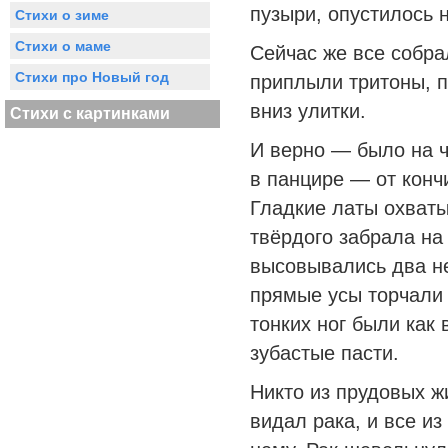
пузыри, опустилось н
Стихи о зиме
Стихи о маме
Сейчас же все собра
Стихи про Новый год
приплыли тритоны, п
вниз улитки.
Стихи с картинками
И верно — было на ч
в панцире — от кончи
Гладкие латы охватыв
твёрдого забрала на
высовывались два н
прямые усы торчали 
тонких ног были как
зубастые пасти.
Никто из прудовых ж
видал рака, и все и