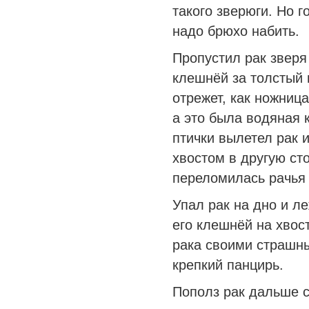
такого зверюги. Но г
надо брюхо набить.
Пропустил рак зверя
клешнёй за толстый 
отрежет, как ножниц
а это была водяная к
птички вылетел рак 
хвостом в другую ст
переломилась рачья
Упал рак на дно и л
его клешнёй на хвос
рака своими страшны
крепкий панцирь.
Пополз рак дальше с