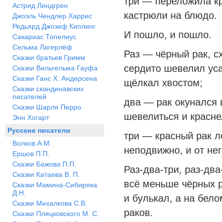
три — переложила кр
Астрид Линдгрен
кастрюли на блюдо.
Джоэль Чендлер Харрис
Редьярд Джозеф Киплинг
И пошло, и пошло.
Сакариас Топелиус
Сельма Лагерлёф
Раз — чёрный рак, с
Сказки братьев Гримм
сердито шевелил ус
Сказки Вильгельма Гауфа
Сказки Ганс Х. Андерсена
щёлкал хвостом;
Сказки скандинавских
писателей
два — рак окунался 
Сказки Шарля Перро
шевелиться и красне
Энн Хогарт
Русские писатели
три — красный рак 
Волков А.М.
неподвижно, и от не
Ершов П.П.
Сказки Бажова П.П.
Раз-два-три, раз-дв
Сказки Катаева В. П.
всё меньше чёрных р
Сказки Мамина-Сибиряка
Д.Н.
и булькал, а на бел
Сказки Михалкова С.В.
раков.
Сказки Пляцковского М. С.