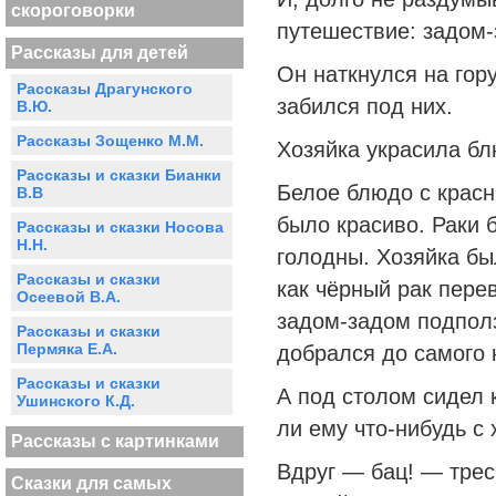
скороговорки
путешествие: задом-
Рассказы для детей
Он наткнулся на гор
Рассказы Драгунского
забился под них.
В.Ю.
Рассказы Зощенко М.М.
Хозяйка украсила бл
Рассказы и сказки Бианки
Белое блюдо с крас
В.В
было красиво. Раки 
Рассказы и сказки Носова
Н.Н.
голодны. Хозяйка бы
Рассказы и сказки
как чёрный рак пере
Осеевой В.А.
задом-задом подполз
Рассказы и сказки
Пермяка Е.А.
добрался до самого 
Рассказы и сказки
А под столом сидел 
Ушинского К.Д.
ли ему что-нибудь с 
Рассказы с картинками
Вдруг — бац! — трес
Сказки для самых