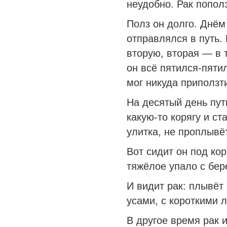
неудобно. Рак попол
Полз он долго. Днём
отправлялся в путь.
вторую, вторая — в 
он всё пятился-пятил
мог никуда приползти
На десятый день пут
какую-то корягу и ст
улитка, не проплывё
Вот сидит он под кор
тяжёлое упало с бере
И видит рак: плывёт
усами, с короткими л
В другое время рак 