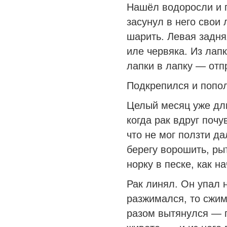
Нашёл водоросли и п
засунул в него свои
шарить. Левая задня
иле червяка. Из лапк
лапки в лапку — отпр
Подкрепился и попо
Целый месяц уже дл
когда рак вдруг почу
что не мог ползти да
берегу ворошить, ры
норку в песке, как на
Рак линял. Он упал н
разжимался, то сжим
разом вытянулся — п