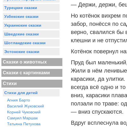
— Держи, держи, беш
Турецкие сказки
Но котёнок вихрем п
Узбекские сказки
забор, понёсся по са
Украинские сказки
верно, свалился бы в
Шведские сказки
клешни и не отпусти
Шотландские сказки
Котёнок повернул на
Эстонские сказки
Пруд был маленький,
Сказки о животных
Жили в нём ленивые
Сказки с картинками
карасики, да улитки
Стихи
всегда всё одно и то
Стихи для детей
вниз, карасики плав
Агния Барто
ползали по траве: од
Василий Жуковский
— вниз спускаются.
Корней Чуковский
Самуил Маршак
Вдруг всплеснула вод
Татьяна Петухова