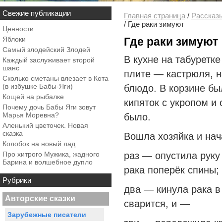
Свежие публикации
Главная страница
/
Рассказ
/
Где раки зимуют
Ценности
Яблоки
Где раки зимуют
Самый злодейский Злодей
В кухне на табуретке
Каждый заслуживает второй
шанс
плите — кастрюля, 
Сколько сметаны влезает в Кота
(в избушке Бабы-Яги)
блюдо. В корзине бы
Кощей на рыбалке
кипяток с укропом и 
Почему дочь Бабы Яги зовут
Марья Моревна?
было.
Аленький цветочек. Новая
сказка
Вошла хозяйка и нач
Колобок на новый лад
Про хитрого Мужика, жадного
раз — опустила руку 
Барина и волшебное дупло
рака поперёк спины;
Рубрики
два — кинула рака в
Авторские сказки
сварится, и —
Зарубежные писатели