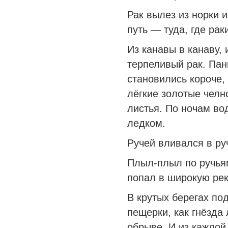
Рак вылез из норки 
путь — туда, где рак
Из канавы в канаву, 
терпеливый рак. Пан
становились короче,
лёгкие золотые челн
листья. По ночам во
ледком.
Ручей вливался в руч
Плыл-плыл по ручьям
попал в широкую рек
В крутых берегах по
пещерки, как гнёзда 
обрыве. И из каждой