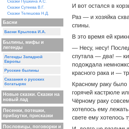
Сказки Пушкина А.С.
И вот остался в корз
Сказки Сутеева В.Г.
Сказки Телешова Н.Д.
Раз — и хозяйка схв
Басни
спины.
Басни Крылова И.А.
В это время ей крикн
Былины, мифы и
— Несу, несу! После
легенды
спутала — два! — ки
Легенды Западной
Европы
подождала немножко
Русские былины
красного рака и — тр
Сказания о русских
Красному раку было 
богатырях
горячей кастрюле ил
Новые сказки. Сказки на
новый лад
Чёрному раку совсем
хотелось ему лежать
Песенки, потешки,
прибаутки, присказки
свете ему хотелось т
Пословицы, поговорки и
И, долго не раздумы