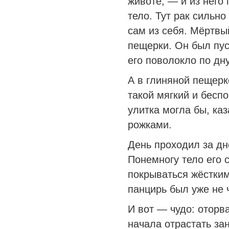
животе, — и из него
тело. Тут рак сильн
сам из себя. Мёртвы
пещерки. Он был пус
его поволокло по дну
А в глиняной пещерк
такой мягкий и бесп
улитка могла бы, каз
рожками.
День проходил за дн
Понемногу тело его 
покрываться жёстким
панцирь был уже не 
И вот — чудо: оторв
начала отрастать за