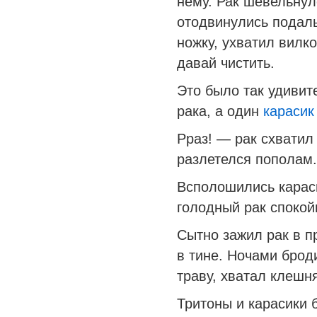
нему. Рак шевельнул
отодвинулись подал
ножку, ухватил вилко
давай чистить.
Это было так удивите
рака, а один
карасик
Рраз! — рак схватил
разлетелся пополам.
Всполошились караси
голодный рак спокой
Сытно зажил рак в п
в тине. Ночами брод
траву, хватал клешн
Тритоны и карасики б