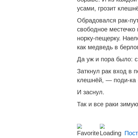
усами, грозит клешн
Обрадовался рак-пу
свободное местечко
норку-пещерку. Наел
как медведь в берло
Да уж и пора было: с
Заткнул рак вход в 
клешнёй, — поди-ка 
И заснул.
Так и все раки зимую
Пост