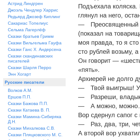
Астрид Линдгрен
Подъехала коляска. 
Джоэль Чендлер Харрис
глянул на него, оста
Редьярд Джозеф Киплинг
Сакариас Топелиус
— Преосвященный вл
Сельма Лагерлёф
(показал на товарищ
Сказки братьев Гримм
моя правда, то я сто
Сказки Вильгельма Гауфа
Сказки Ганс Х. Андерсена
сто рублей возьму, а
Сказки скандинавских
Он говорит — «шесть
писателей
Сказки Шарля Перро
«пять».
Энн Хогарт
Архиерей не долго д
Русские писатели
— Твой выигрыш! У 
Волков А.М.
— Разреши, владыко
Ершов П.П.
Сказки Бажова П.П.
— А можно, можн
Сказки Катаева В. П.
Вор сдернул сапог с 
Сказки Мамина-Сибиряка
Д.Н.
— Раз, два, три, ч
Сказки Михалкова С.В.
А второй вор ухватил
Сказки Пляцковского М. С.