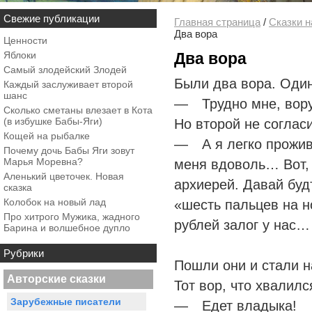
Свежие публикации
Главная страница
/
Сказки н
Два вора
Ценности
Яблоки
Два вора
Самый злодейский Злодей
Были два вора. Один
Каждый заслуживает второй
шанс
— Трудно мне, вору
Сколько сметаны влезает в Кота
(в избушке Бабы-Яги)
Но второй не соглас
Кощей на рыбалке
— А я легко прожива
Почему дочь Бабы Яги зовут
Марья Моревна?
меня вдоволь… Вот, 
Аленький цветочек. Новая
архиерей. Давай буд
сказка
Колобок на новый лад
«шесть пальцев на но
Про хитрого Мужика, жадного
рублей залог у нас…
Барина и волшебное дупло
Рубрики
Пошли они и стали на
Авторские сказки
Тот вор, что хвалилс
Зарубежные писатели
— Едет владыка!