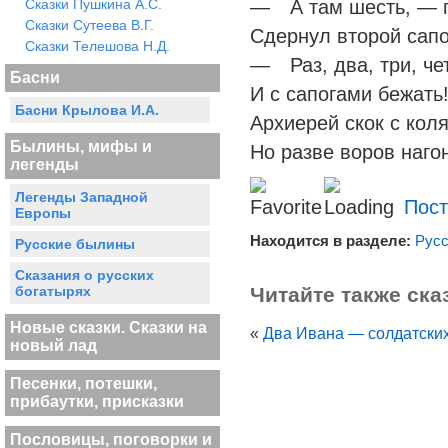
Сказки Пушкина А.С.
— А там шесть, — го
Сказки Сутеева В.Г.
Сдернул второй сапо
Сказки Телешова Н.Д.
— Раз, два, три, че
Басни
И с сапогами бежать
Басни Крылова И.А.
Архиерей скок с коля
Былины, мифы и
Но разве воров наго
легенды
Легенды Западной
Пост
Европы
Находится в разделе:
Русс
Русские былины
Сказания о русских
богатырях
Читайте также ска
Новые сказки. Сказки на
«
Два Ивана — солдатски
новый лад
Песенки, потешки,
прибаутки, присказки
Пословицы, поговорки и