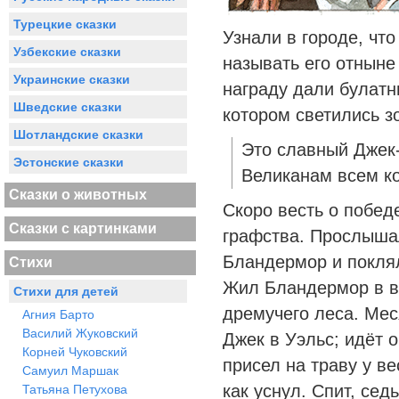
Турецкие сказки
Узнали в городе, чт
Узбекские сказки
называть его отныне
Украинские сказки
награду дали булатн
Шведские сказки
котором светились з
Шотландские сказки
Это славный Джек
Эстонские сказки
Великанам всем к
Сказки о животных
Скоро весть о побед
Сказки с картинками
графства. Прослышал
Бландермор и поклял
Стихи
Жил Бландермор в в
Стихи для детей
дремучего леса. Мес
Агния Барто
Василий Жуковский
Джек в Уэльс; идёт о
Корней Чуковский
присел на траву у ве
Самуил Маршак
как уснул. Спит, сед
Татьяна Петухова