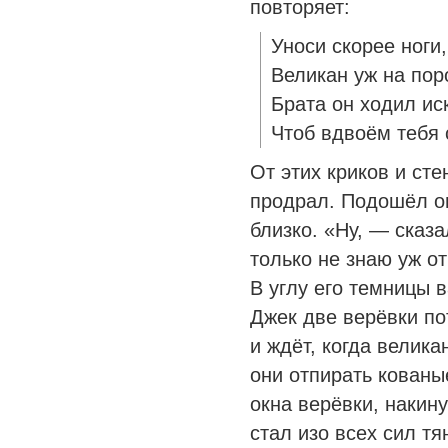
повторяет:
Уноси скорее ноги,
Великан уж на пор
Брата он ходил ис
Чтоб вдвоём тебя 
От этих криков и ст
продрал. Подошёл он
близко. «Ну, — сказа
только не знаю уж от
В углу его темницы 
Джек две верёвки по
и ждёт, когда велик
они отпирать кованы
окна верёвки, накин
стал изо всех сил тя