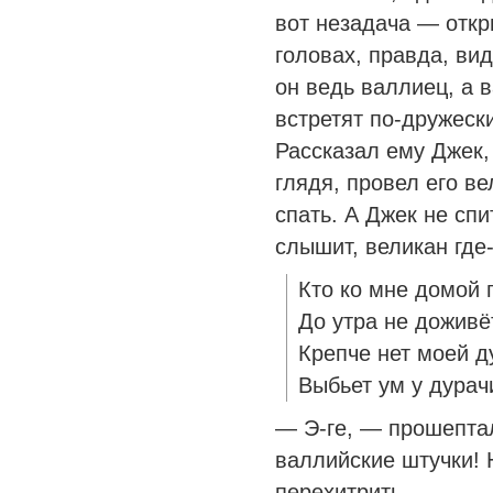
вот незадача — откр
головах, правда, вид
он ведь валлиец, а 
встретят по-дружеск
Рассказал ему Джек, 
глядя, провел его в
спать. А Джек не спи
слышит, великан где
Кто ко мне домой 
До утра не доживё
Крепче нет моей д
Выбьет ум у дурач
— Э-ге, — прошепта
валлийские штучки! 
перехитрить.