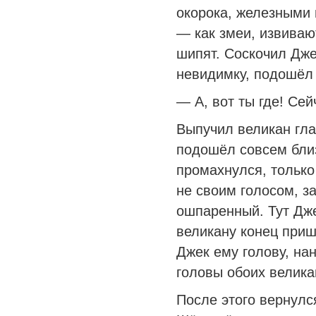
окорока, железными
— как змеи, извиваю
шипят. Соскочил Дже
невидимку, подошёл 
— А, вот ты где! Сей
Выпучил великан гла
подошёл совсем близ
промахнулся, только
не своим голосом, з
ошпаренный. Тут Дже
великану конец приш
Джек ему голову, на
головы обоих велика
После этого вернулс