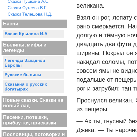
Сказки Пушкина А.С.
великана.
Сказки Сутеева В.Г.
Сказки Телешова Н.Д.
Взял он рог, лопату 
Басни
рано смеркается. На
Басни Крылова И.А.
долгую и тёмную ноч
двадцать два фута д
Былины, мифы и
легенды
ширины. Покрыл он 
Легенды Западной
накидал соломы, по
Европы
совсем ямы не видно.
Русские былины
подальше от пещеры;
Сказания о русских
рог и затрубил: тан-т
богатырях
Проснулся великан. 
Новые сказки. Сказки на
новый лад
из пещеры.
Песенки, потешки,
— Ах ты, гнусный бе
прибаутки, присказки
Джека. — Ты нарочно
Пословицы, поговорки и