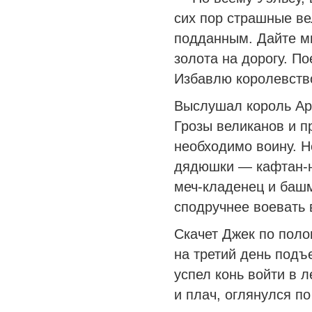
сих пор страшные ве
подданным. Дайте м
золота на дорогу. По
Избавлю королевство
Выслушал король Ар
Грозы великанов и пр
необходимо воину. Н
дядюшки — кафтан-н
меч-кладенец и башм
сподручнее воевать 
Скачет Джек по поло
на третий день подъ
успел конь войти в 
и плач, оглянулся по