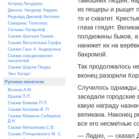
тамошних людей; над
Астрид Линдгрен
из пещеры и рыщет по
Джоэль Чендлер Харрис
Редьярд Джозеф Киплинг
то и схватит. Кресть
Сакариас Топелиус
глаза глядят. Велика
Сельма Лагерлёф
полдюжины быков, а 
Сказки братьев Гримм
Сказки Вильгельма Гауфа
нанижет их на верёвк
Сказки Ганс Х. Андерсена
бахромой.
Сказки скандинавских
писателей
Так продолжалось нес
Сказки Шарля Перро
Энн Хогарт
вконец разорили Ко
Русские писатели
Случилось однажды Д
Волков А.М.
заседали городские 
Ершов П.П.
Сказки Бажова П.П.
какую награду назна
Сказки Катаева В. П.
великана. Наконец р
Сказки Мамина-Сибиряка
Д.Н.
все его несметные с
Сказки Михалкова С.В.
Сказки Пляцковского М. С.
— Ладно, — сказал Д