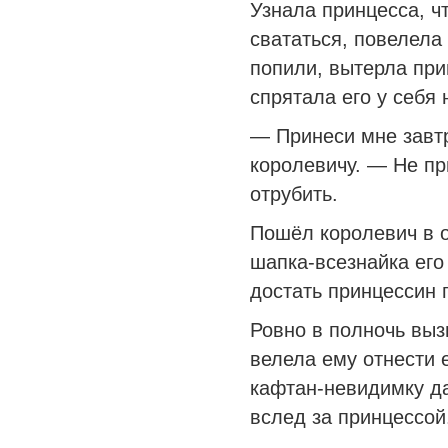
Узнала принцесса, ч
свататься, повелела
попили, вытерла при
спрятала его у себя 
— Принеси мне завтр
королевичу. — Не п
отрубить.
Пошёл королевич в о
шапка-всезнайка его
достать принцессин 
Ровно в полночь выз
велела ему отнести 
кафтан-невидимку да
вслед за принцессой