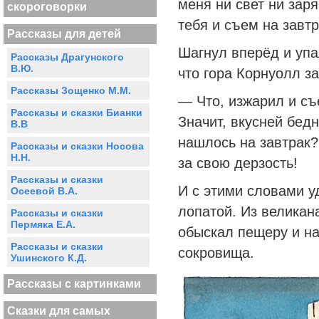
меня ни свет ни заря
скороговорки
тебя и съем на завтр
Рассказы для детей
Шагнул вперёд и упал
Рассказы Драгунского
В.Ю.
что гора Корнуолл з
Рассказы Зощенко М.М.
— Что, изжарил и с
Рассказы и сказки Бианки
Значит, вкусней бедн
В.В
нашлось на завтрак?
Рассказы и сказки Носова
Н.Н.
за свою дерзость!
Рассказы и сказки
И с этими словами у
Осеевой В.А.
лопатой. Из великан
Рассказы и сказки
Пермяка Е.А.
обыскал пещеру и н
Рассказы и сказки
сокровища.
Ушинского К.Д.
Рассказы с картинками
Сказки для самых