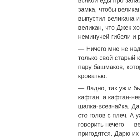
всякой еды про запа
замка, чтобы великан
выпустил великана 
великан, что Джек хо
неминучей гибели и 
— Ничего мне не над
только свой старый 
пару башмаков, кото
кроватью.
— Ладно, так уж и бы
кафтан, а кафтан-не
шапка-всезнайка. Да
сто голов с плеч. А 
говорить нечего — в
пригодятся. Дарю их 