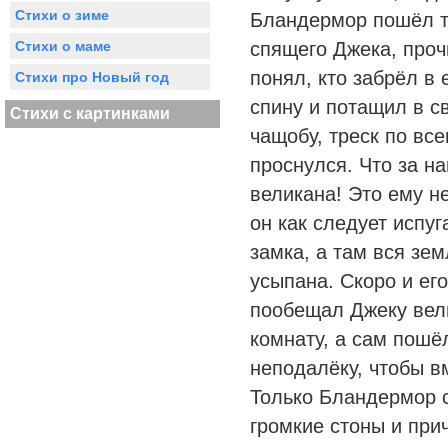
Стихи о зиме
Бландермор пошёл т
Стихи о маме
спящего Джека, проч
понял, кто забрёл в 
Стихи про Новый год
спину и потащил в с
Стихи с картинками
чащобу, треск по все
проснулся. Что за на
великана! Это ему н
он как следует испу
замка, а там вся зе
усыпана. Скоро и его
пообещал Джеку вели
комнату, а сам пошё
неподалёку, чтобы в
Только Бландермор 
громкие стоны и при