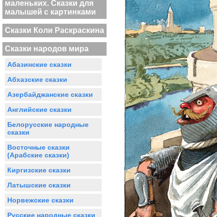
маленьких. Сказки для
малышей с картинками
Сказки Коли Раскраскина
Сказки народов мира
Абазинские сказки
Абхазские сказки
Азербайджанские сказки
Английские сказки
Белорусские народные
сказки
Восточные сказки
(Арабские сказки)
Киргизские сказки
Латышские сказки
Норвежские сказки
Русские народные сказки