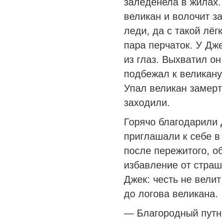
заледенела в жилах.
великан и волочит з
леди, да с такой лёг
пара перчаток. У Дж
из глаз. Выхватил о
подбежал к великану
Упал великан замер
заходили.
Горячо благодарили 
приглашали к себе в
после пережитого, о
избавление от страш
Джек: честь не велит
до логова великана.
— Благородный путн