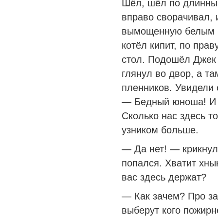
Шёл, шёл по длинным
вправо сворачивал, 
вымощенную белым к
котёл кипит, по пра
стол. Подошёл Джек
глянул во двор, а т
пленников. Увидели 
— Бедный юноша! И 
Сколько нас здесь т
узником больше.
— Да нет! — крикнул
попался. Хватит хны
вас здесь держат?
— Как зачем? Про за
выберут кого пожирн