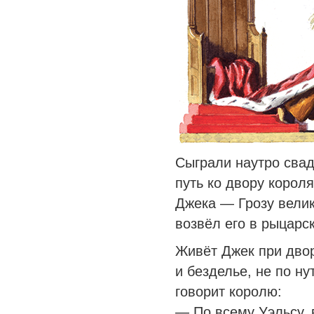
Сыграли наутро свад
путь ко двору корол
Джека — Грозу велик
возвёл его в рыцарск
Живёт Джек при двор
и безделье, не по ну
говорит королю:
— По всему Уэльсу, 