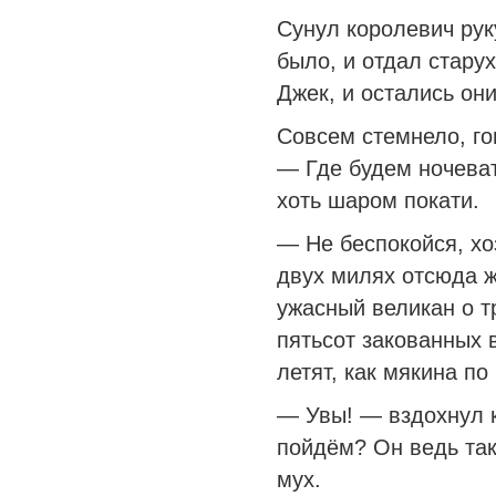
Сунул королевич руку
было, и отдал старух
Джек, и остались они
Совсем стемнело, го
— Где будем ночеват
хоть шаром покати.
— Не беспокойся, хо
двух милях отсюда ж
ужасный великан о т
пятьсот закованных 
летят, как мякина по 
— Увы! — вздохнул 
пойдём? Он ведь так
мух.