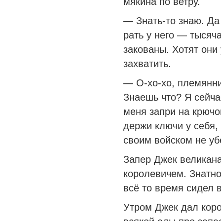
мякина по ветру.
— Знать-то знаю. Да
рать у него — тысяча
закованы. Хотят они 
захватить.
— О-хо-хо, племянни
Знаешь что? Я сейча
меня запри на крючок
держи ключи у себя,
своим войском не уб
Запер Джек великана
королевичем. Знатно
всё то время сидел 
Утром Джек дал кор