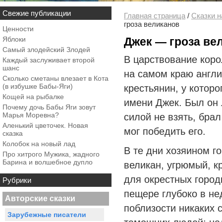
Свежие публикации
Главная страница
/
Сказки н
гроза великанов
Ценности
Яблоки
Джек — гроза ве
Самый злодейский Злодей
В царствование коро
Каждый заслуживает второй
шанс
на самом краю англи
Сколько сметаны влезает в Кота
(в избушке Бабы-Яги)
крестьянин, у котор
Кощей на рыбалке
имени Джек. Был он 
Почему дочь Бабы Яги зовут
Марья Моревна?
силой не взять, брал
Аленький цветочек. Новая
мог победить его.
сказка
Колобок на новый лад
В те дни хозяином г
Про хитрого Мужика, жадного
Барина и волшебное дупло
великан, угрюмый, 
для окрестных город
Рубрики
пещере глубоко в не
Авторские сказки
поблизости никаких 
Зарубежные писатели