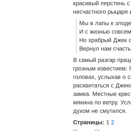
красивый перстень с
несчастного рыцаря и
Мы в лапы к злод
И с жизнью совсе
Но храбрый Джек с
Вернул нам счасть
В самый разгар праз
грозным известием: 
головах, услыхав о 
расквитаться с Джек
замка. Местные крест
мякина по ветру. Усл
духом не смутился.
Страницы:
1
2