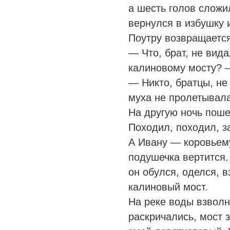
а шесть голов сложи
вернулся в избушку и
Поутру возвращаетс
— Что, брат, не вида
калиновому мосту? 
— Никто, братцы, не
муха не пролетывала
На другую ночь поше
Походил, походил, з
А Ивану — коровьему
подушечка вертится.
он обулся, оделся, 
калиновый мост.
На реке воды взволн
раскричались, мост 