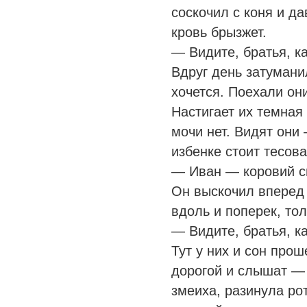
соскочил с коня и да
кровь брызжет.
— Видите, братья, ка
Вдруг день затуманил
хочется. Поехали он
Настигает их темная
мочи нет. Видят они 
избенке стоит тесова
— Иван — коровий сы
Он выскочил вперед 
вдоль и поперек, тол
— Видите, братья, ка
Тут у них и сон про
дорогой и слышат — 
змеиха, разинула ро