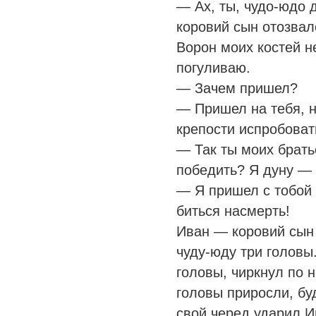
— Ах, ты, чудо-юдо
коровий сын отозвал
Ворон моих костей н
погуливаю.
— Зачем пришел?
— Пришел на тебя, н
крепости испробоват
— Так ты моих брат
победить? Я дуну — о
— Я пришел с тобой 
биться насмерть!
Иван — коровий сын
чуду-юду три головы
головы, чиркнул по
головы приросли, буд
свой черед ударил И