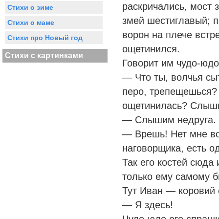
раскричались, мост 
Стихи о зиме
змей шестиглавый; п
Стихи о маме
ворон на плече встр
Стихи про Новый год
ощетинился.
Стихи с картинками
Говорит им чудо-юдо
— Что ты, волчья сы
перо, трепещешься? 
ощетинилась? Слыши
— Слышим недруга.
— Врешь! Нет мне во
наговорщика, есть о
Так его костей сюда
только ему самому б
Тут Иван — коровий 
— Я здесь!