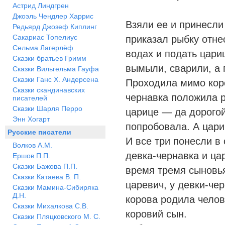
Астрид Линдгрен
Джоэль Чендлер Харрис
Взяли ее и принесли
Редьярд Джозеф Киплинг
Сакариас Топелиус
приказал рыбку отне
Сельма Лагерлёф
водах и подать цари
Сказки братьев Гримм
вымыли, сварили, а 
Сказки Вильгельма Гауфа
Сказки Ганс Х. Андерсена
Проходила мимо коро
Сказки скандинавских
чернавка положила 
писателей
Сказки Шарля Перро
царице — да дорого
Энн Хогарт
попробовала. А цари
Русские писатели
И все три понесли в 
Волков А.М.
девка-чернавка и ца
Ершов П.П.
Сказки Бажова П.П.
время тремя сыновь
Сказки Катаева В. П.
царевич, у девки-че
Сказки Мамина-Сибиряка
Д.Н.
корова родила челов
Сказки Михалкова С.В.
коровий сын.
Сказки Пляцковского М. С.