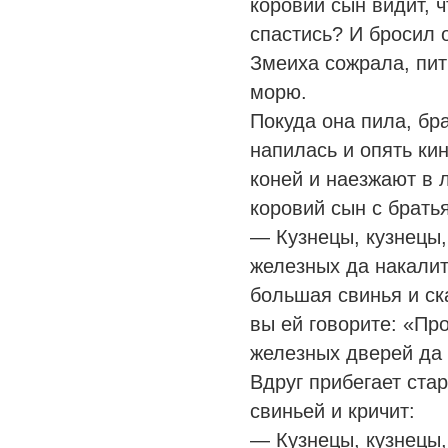
коровий сын видит, ч
спастись? И бросил о
Змеиха сожрала, пит
морю.
Покуда она пила, бр
напилась и опять ки
коней и наезжают в 
коровий сын с брать
— Кузнецы, кузнецы,
железных да накали
большая свинья и ск
вы ей говорите: «Пр
железных дверей да 
Вдруг прибегает ста
свиньей и кричит:
— Кузнецы, кузнецы,