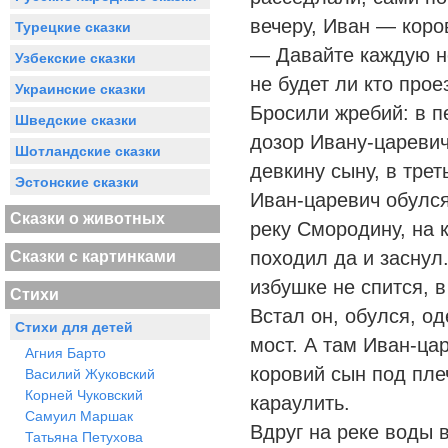
вечеру, Иван — коро
Турецкие сказки
— Давайте каждую но
Узбекские сказки
не будет ли кто прое
Украинские сказки
Бросили жребий: в п
Шведские сказки
дозор Ивану-царевич
Шотландские сказки
девкину сыну, в тре
Эстонские сказки
Иван-царевич обулся
Сказки о животных
реку Смородину, на 
походил да и заснул
Сказки с картинками
избушке не спится, 
Стихи
Встал он, обулся, о
Стихи для детей
мост. А там Иван-ца
Агния Барто
коровий сын под плеч
Василий Жуковский
Корней Чуковский
караулить.
Самуил Маршак
Вдруг на реке воды 
Татьяна Петухова