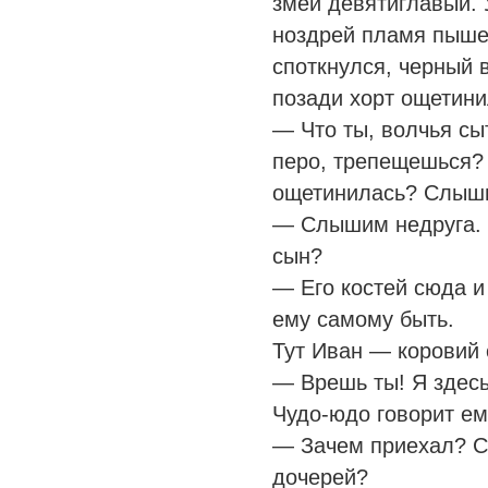
змей девятиглавый. 
ноздрей пламя пышет
споткнулся, черный 
позади хорт ощетини
— Что ты, волчья сы
перо, трепещешься? 
ощетинилась? Слыши
— Слышим недруга. 
сын?
— Его костей сюда и
ему самому быть.
Тут Иван — коровий 
— Врешь ты! Я здесь
Чудо-юдо говорит ем
— Зачем приехал? С
дочерей?