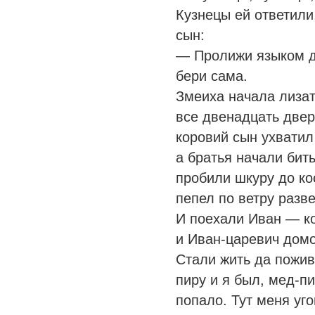
Кузнецы ей ответили
сын:
— Пролижи языком д
бери сама.
Змеиха начала лизат
все двенадцать двер
коровий сын ухватил
а братья начали бит
пробили шкуру до ко
пепел по ветру разв
И поехали Иван — к
и Иван-царевич домо
Стали жить да пожив
пиру и я был, мед-пи
попало. Тут меня уг