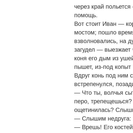
через край польется
помощь.
Вот стоит Иван — к
мостом; пошло время
взволновались, на д
загудел — выезжает
коня его дым из уше
пышет, из-под копыт 
Вдруг конь под ним 
встрепенулся, позад
— Что ты, волчья сы
перо, трепещешься? 
ощетинилась? Слыши
— Слышим недруга: 
— Врешь! Его костей