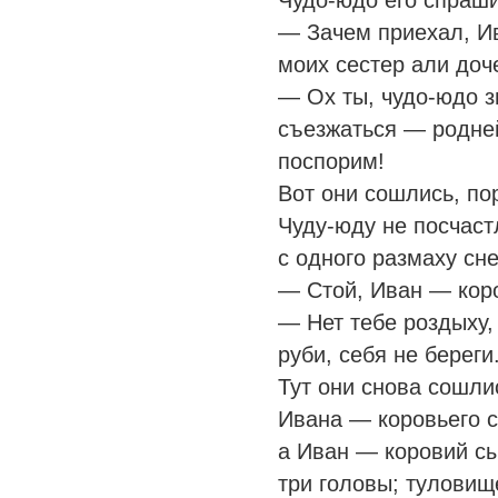
Чудо-юдо его спраши
— Зачем приехал, И
моих сестер али доч
— Ох ты, чудо-юдо з
съезжаться — родней
поспорим!
Вот они сошлись, по
Чуду-юду не посчаст
с одного размаху сне
— Стой, Иван — коро
— Нет тебе роздыху,
руби, себя не береги
Тут они снова сошли
Ивана — коровьего с
а Иван — коровий сы
три головы; туловищ