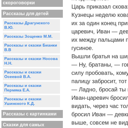
скороговорки
Царь приказал скова
Рассказы для детей
Кузнецы неделю кова
их за один конец при
Рассказы Драгунского
В.Ю.
царевич, Иван — де
Рассказы Зощенко М.М.
их между пальцами 
Рассказы и сказки Бианки
гусиное.
В.В
Вышли братья на ши
Рассказы и сказки Носова
Н.Н.
— Ну, братаны, — го
Рассказы и сказки
силу пробовать, ком
Осеевой В.А.
палицу забросит, тот
Рассказы и сказки
— Ладно, бросай ты
Пермяка Е.А.
Иван-царевич бросил
Рассказы и сказки
Ушинского К.Д.
видать, через час то
бросил Иван — девк
Рассказы с картинками
выше, совсем не вид
Сказки для самых