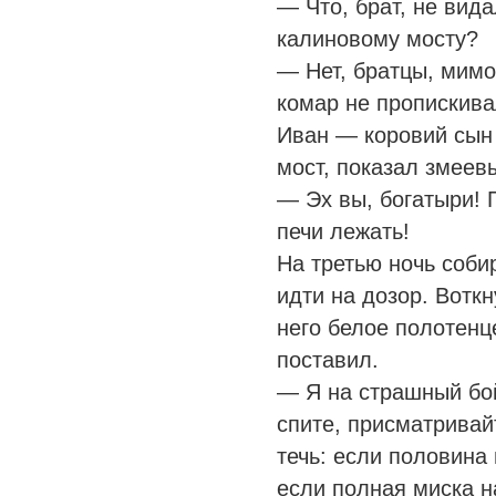
— Что, брат, не вида
калиновому мосту?
— Нет, братцы, мимо
комар не пропискива
Иван — коровий сын
мост, показал змеев
— Эх вы, богатыри! 
печи лежать!
На третью ночь соби
идти на дозор. Воткн
него белое полотенц
поставил.
— Я на страшный бой
спите, присматривайт
течь: если половина
если полная миска н