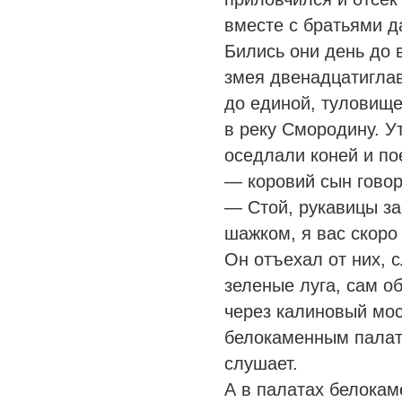
вместе с братьями 
Бились они день до 
змея двенадцатиглав
до единой, туловище
в реку Смородину. У
оседлали коней и по
— коровий сын говор
— Стой, рукавицы за
шажком, я вас скоро
Он отъехал от них, с
зеленые луга, сам о
через калиновый мос
белокаменным палата
слушает.
А в палатах белокам