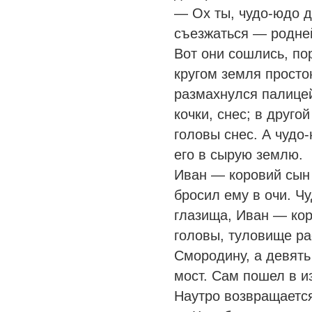
— Ох ты, чудо-юдо д
съезжаться — родней
Вот они сошлись, по
кругом земля просто
размахнулся палицей
кочки, снес; в друго
головы снес. А чудо
его в сырую землю.
Иван — коровий сын 
бросил ему в очи. Ч
глазища, Иван — ко
головы, туловище рас
Смородину, а девять
мост. Сам пошел в из
Наутро возвращаетс