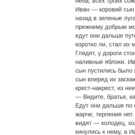
неба, всех троих сож
Иван — коровий сын 
назад в зеленые луга
прежнему добрым мо
едут они дальше пут
коротко ли, стал их м
Глядят, у дороги сто
наливные яблоки. Ив
сын пустились было 
сын вперед их заска
крест-накрест, из не
— Видите, братья, ка
Едут они дальше по 
жарче, терпения нет.
видят — колодец, х
кинулись к нему, а 