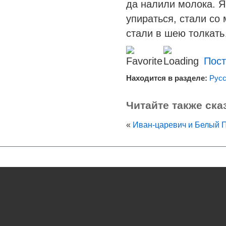
да налили молока. Я
упираться, стали со 
стали в шею толкат
Пост
Находится в разделе:
Русс
Читайте также ска
«
Иван-царевич и Белый 