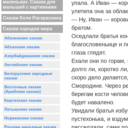
маленьких. Сказки для
упала. А Иван — кор
малышей с картинками
улетела она за облак
Сказки Коли Раскраскина
— Ну, Иван — коров
братом.
Сказки народов мира
Оседлали братья ко
Абазинские сказки
благословеньице и п
Абхазские сказки
глаза глядят.
Азербайджанские сказки
Ехали они по горам,
Английские сказки
долго ли, коротко ли
Белорусские народные
скоро дело делается
сказки
Смородине. Через ре
Восточные сказки
(Арабские сказки)
берегам кости челов
Киргизские сказки
будет навалено.
Латышские сказки
Увидали братья избу
Норвежские сказки
пустехонька, и вздум
расседлали, сами по
Русские народные сказки