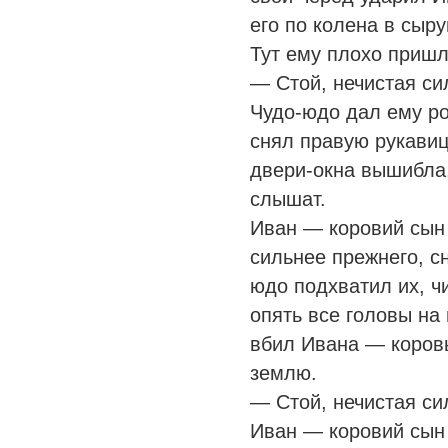
его по колена в сыр
Тут ему плохо пришл
— Стой, нечистая си
Чудо-юдо дал ему р
снял правую рукавиц
двери-окна вышибла, 
слышат.
Иван — коровий сын 
сильнее прежнего, с
юдо подхватил их, 
опять все головы на 
вбил Ивана — коровь
землю.
— Стой, нечистая си
Иван — коровий сын 