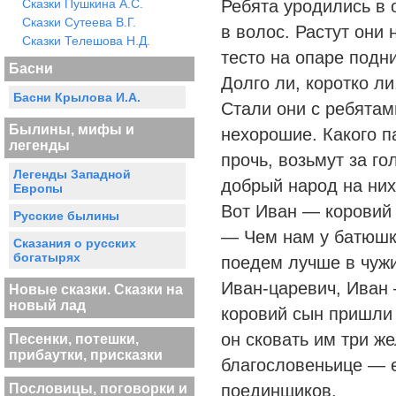
Сказки Пушкина А.С.
Ребята уродились в о
Сказки Сутеева В.Г.
в волос. Растут они 
Сказки Телешова Н.Д.
тесто на опаре подни
Басни
Долго ли, коротко ли
Басни Крылова И.А.
Стали они с ребятам
Былины, мифы и
нехорошие. Какого п
легенды
прочь, возьмут за го
Легенды Западной
добрый народ на них
Европы
Вот Иван — коровий 
Русские былины
— Чем нам у батюшк
Сказания о русских
богатырях
поедем лучше в чужи
Иван-царевич, Иван
Новые сказки. Сказки на
новый лад
коровий сын пришли 
он сковать им три ж
Песенки, потешки,
прибаутки, присказки
благословеньице — е
Пословицы, поговорки и
поединщиков.