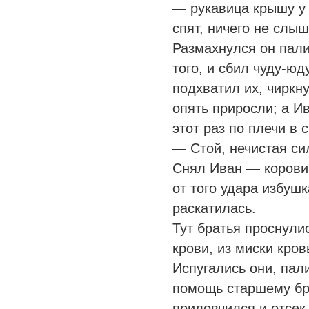
— рукавица крышу у 
спят, ничего не слыш
Размахнулся он пали
того, и сбил чуду-юд
подхватил их, чирк
опять приросли; а И
этот раз по плечи в
— Стой, нечистая си
Снял Иван — коровий
от того удара избуш
раскатилась.
Тут братья проснули
крови, из миски кров
Испугались они, пал
помощь старшему бр
приловчился и отсек