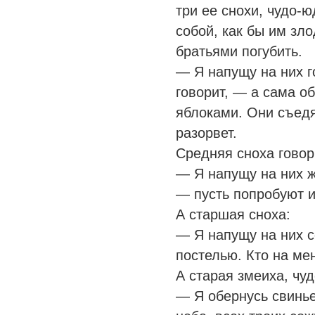
три ее снохи, чудо-
собой, как бы им зл
братьями погубить.
— Я напущу на них 
говорит, — а сама о
яблоками. Они съедя
разорвет.
Средняя сноха говор
— Я напущу на них 
— пусть попробуют и
А старшая сноха:
— Я напущу на них с
постелью. Кто на ме
А старая змеиха, чу
— Я обернусь свинье