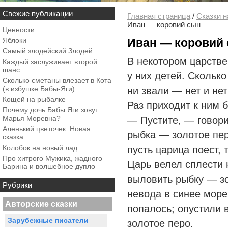
Свежие публикации
Главная страница
/
Сказки н
Иван — коровий сын
Ценности
Яблоки
Иван — коровий
Самый злодейский Злодей
В некотором царстве
Каждый заслуживает второй
шанс
у них детей. Сколько
Сколько сметаны влезает в Кота
(в избушке Бабы-Яги)
ни звали — нет и нет
Кощей на рыбалке
Раз приходит к ним 
Почему дочь Бабы Яги зовут
Марья Моревна?
— Пустите, — говори
Аленький цветочек. Новая
рыбка — золотое пер
сказка
Колобок на новый лад
пусть царица поест, т
Про хитрого Мужика, жадного
Царь велел сплести 
Барина и волшебное дупло
выловить рыбку — зо
Рубрики
невода в синее море
Авторские сказки
попалось; опустили 
Зарубежные писатели
золотое перо.