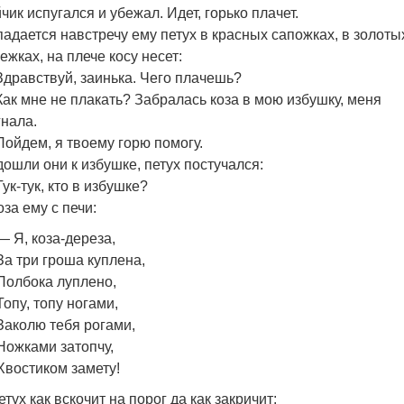
чик испугался и убежал. Идет, горько плачет.
адается навстречу ему петух в красных сапожках, в золоты
ежках, на плече косу несет:
дравствуй, заинька. Чего плачешь?
ак мне не плакать? Забралась коза в мою избушку, меня
нала.
ойдем, я твоему горю помогу.
ошли они к избушке, петух постучался:
ук-тук, кто в избушке?
оза ему с печи:
— Я, коза-дереза,
За три гроша куплена,
Полбока луплено,
Топy, топy ногами,
Заколю тебя рогами,
Ножками затопчу,
Хвостиком замету!
етух как вскочит на порог да как закричит: