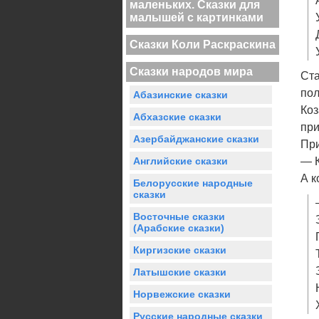
маленьких. Сказки для
малышей с картинками
Сказки Коли Раскраскина
Сказки народов мира
Ста
пол
Абазинские сказки
Коз
Абхазские сказки
при
Азербайджанские сказки
При
Английские сказки
— К
А к
Белорусские народные
сказки
Восточные сказки
(Арабские сказки)
Киргизские сказки
Латышские сказки
Норвежские сказки
Русские народные сказки