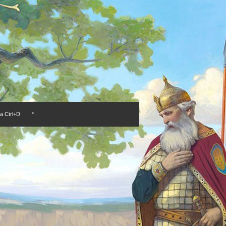
а Ctrl+D
*