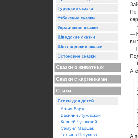
Зай
Турецкие сказки
Поп
Узбекские сказки
сер
— З
Украинские сказки
— К
Шведские сказки
выг
Шотландские сказки
— П
Эстонские сказки
Под
— Т
Сказки о животных
А к
Сказки с картинками
Стихи
Стихи для детей
Агния Барто
Василий Жуковский
Корней Чуковский
Самуил Маршак
Татьяна Петухова
А п