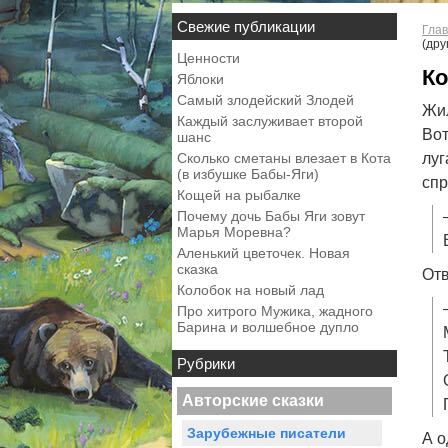
Свежие публикации
Глав
(дру
Ценности
Ко
Яблоки
Самый злодейский Злодей
Жил
Каждый заслуживает второй
Вот
шанс
Сколько сметаны влезает в Кота
луг
(в избушке Бабы-Яги)
спр
Кощей на рыбалке
Почему дочь Бабы Яги зовут
Марья Моревна?
Аленький цветочек. Новая
сказка
Отв
Колобок на новый лад
Про хитрого Мужика, жадного
Барина и волшебное дупло
Рубрики
Авторские сказки
Зарубежные писатели
А о