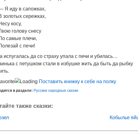
— Я иду в сапожках,
В золотых сережках,
Несу косу,
Твою голову снесу
По самые плечи,
Полезай с пeчи!
а испугалась да со страху упала с печи и убилась…
аинька с петушком стали в избушке жить да быть да рыбку
ить.
Поставить книжку к себе на полку
одится в разделе:
Русские народные сказки
тайте также сказки:
озел
Кобылье яй