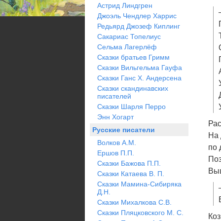
Астрид Линдгрен
Джоэль Чендлер Харрис
Редьярд Джозеф Киплинг
Сакариас Топелиус
Сельма Лагерлёф
Сказки братьев Гримм
Сказки Вильгельма Гауфа
Сказки Ганс Х. Андерсена
Сказки скандинавских
писателей
Сказки Шарля Перро
Энн Хогарт
Рас
Русские писатели
На 
Волков А.М.
по 
Ершов П.П.
Поз
Сказки Бажова П.П.
Выш
Сказки Катаева В. П.
Сказки Мамина-Сибиряка
Д.Н.
Сказки Михалкова С.В.
Сказки Пляцковского М. С.
Коз