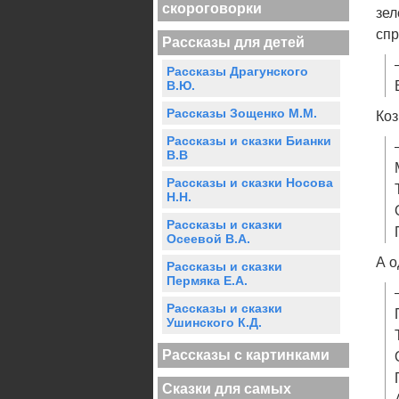
скороговорки
зел
спр
Рассказы для детей
Рассказы Драгунского
В.Ю.
Рассказы Зощенко М.М.
Коз
Рассказы и сказки Бианки
В.В
Рассказы и сказки Носова
Н.Н.
Рассказы и сказки
Осеевой В.А.
А о
Рассказы и сказки
Пермяка Е.А.
Рассказы и сказки
Ушинского К.Д.
Рассказы с картинками
Сказки для самых