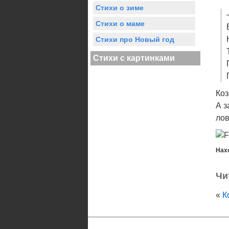
Стихи о зиме
Стихи о маме
Стихи про Новый год
Стихи с картинками
Коз
А з
лов
Нах
Чи
«
К