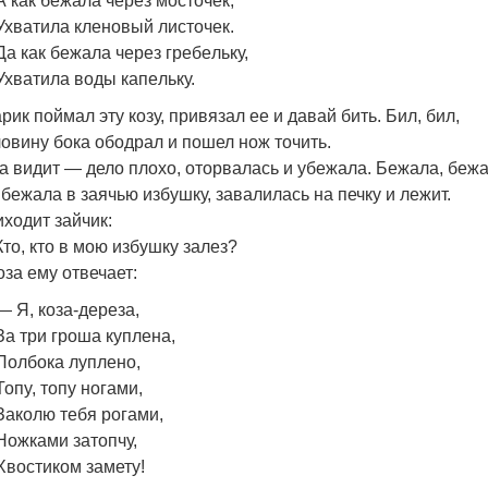
А как бежала через мосточек,
Ухватила кленовый листочек.
Да как бежала через гребeльку,
Ухватила воды капeльку.
рик поймал эту козу, привязал ее и давай бить. Бил, бил,
овину бока ободрал и пошел нож точить.
а видит — дело плохо, оторвалась и убежала. Бежала, бежа
бежала в заячью избушку, завалилась на печку и лежит.
ходит зайчик:
то, кто в мою избушку залез?
оза ему отвечает:
— Я, коза-дереза,
За три гроша куплена,
Полбока луплено,
Топy, топy ногами,
Заколю тебя рогами,
Ножками затопчу,
Хвостиком замету!