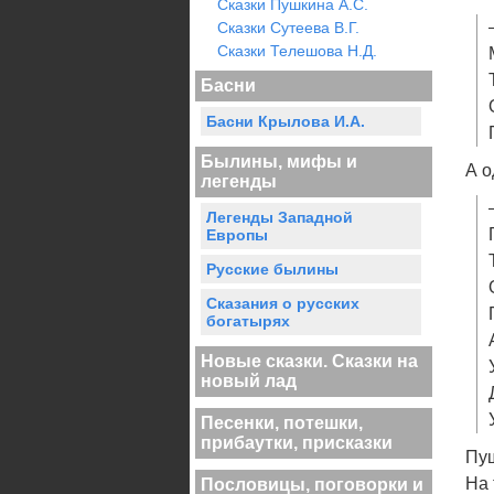
Сказки Пушкина А.С.
Сказки Сутеева В.Г.
Сказки Телешова Н.Д.
Басни
Басни Крылова И.А.
Былины, мифы и
А о
легенды
Легенды Западной
Европы
Русские былины
Сказания о русских
богатырях
Новые сказки. Сказки на
новый лад
Песенки, потешки,
прибаутки, присказки
Пущ
На 
Пословицы, поговорки и