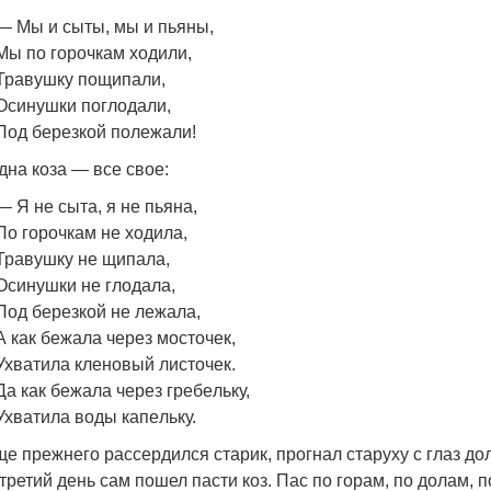
— Мы и сыты, мы и пьяны,
Мы по горочкам ходили,
Травушку пощипали,
Осинушки поглодали,
Под березкой полежали!
дна коза — все свое:
— Я не сыта, я не пьяна,
По горочкам не ходила,
Травушку не щипала,
Осинушки не глодала,
Под березкой не лежала,
А как бежала через мосточек,
Ухватила кленовый листочек.
Да как бежала через гребeльку,
Ухватила воды капeльку.
е прежнего рассердился старик, прогнал старуху с глаз до
третий день сам пошел пасти коз. Пас по горам, по долам, п