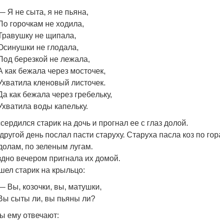
— Я не сыта, я не пьяна,
По горочкам не ходила,
Травушку не щипала,
Осинушки не глодала,
Под березкой не лежала,
А как бежала через мосточек,
Ухватила кленовый листочек.
Да как бежала через гребeльку,
Ухватила воды капeльку.
сердился старик на дочь и прогнал ее с глаз долой.
другой день послал пасти старуху. Старуха пасла коз по гор
долам, по зеленым лугам.
дно вечером пригнала их домой.
ел старик на крыльцо:
— Вы, козочки, вы, матушки,
Вы сыты ли, вы пьяны ли?
ы ему отвечают: