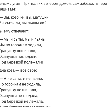
еным лугам. Пригнал их вечером домой, сам забежал впере
ашивает:
— Вы, козочки, вы, матушки,
Вы сыты ли, вы пьяны ли?
ы ему отвечают:
— Мы и сыты, мы и пьяны,
Мы по горочкам ходили,
Травушку пощипали,
Осинушки поглодали,
Под березкой полежали!
дна коза — все свое:
— Я не сыта, я не пьяна,
По горочкам не ходила,
Травушку не щипала,
Осинушки не глодала,
Под березкой не лежала,