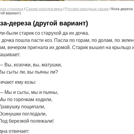
ная страница
/
Сказки народов мира
/
Русские народные сказки
/
Коза-дереза
гой вариант)
за-дереза (другой вариант)
и-были старик со старухой да их дочка.
 дочка пошла пасти коз. Пасла по горам, по долам, по зеле
ам, вечером пригнала их домой. Старик вышел на крыльцо 
ашивает:
— Вы, козочки, вы, матушки,
Вы сыты ли, вы пьяны ли?
ечают ему козы:
— Мы и сыты, мы и пьяны,
Мы по горочкам ходили,
Травушку пощипали,
Осинушки поглодали,
Под березкой полежали!
дна отвечает: