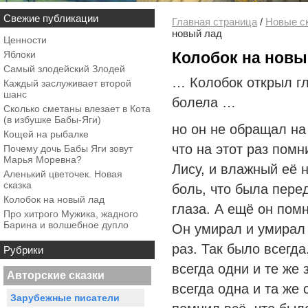
Свежие публикации
Главная страница
/
Новые ск
новый лад
Ценности
Яблоки
Колобок на новы
Самый злодейский Злодей
… Колобок открыл гл
Каждый заслуживает второй
шанс
болела …
Сколько сметаны влезает в Кота
(в избушке Бабы-Яги)
но он не обращал на
Кощей на рыбалке
что на этот раз помн
Почему дочь Бабы Яги зовут
Марья Моревна?
Лису, и влажный её н
Аленький цветочек. Новая
сказка
боль, что была перед
Колобок на новый лад
глаза. А ещё он помн
Про хитрого Мужика, жадного
Барина и волшебное дупло
Он умирал и умирал 
раз. Так было всегда
Рубрики
всегда одни и те же 
Авторские сказки
всегда одна и та же
Зарубежные писатели