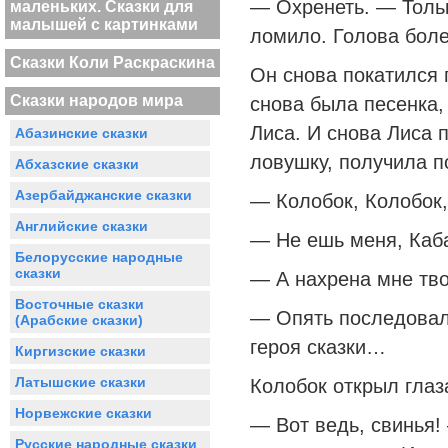
— Охренеть. — Тольк
маленьких. Сказки для
малышей с картинками
ломило. Голова боле
Сказки Коли Раскраскина
Он снова покатился 
Сказки народов мира
снова была песенка,
Лиса. И снова Лиса 
Абазинские сказки
ловушку, получила п
Абхазские сказки
Азербайджанские сказки
— Колобок, Колобок,
Английские сказки
— Не ешь меня, Каба
Белорусские народные
сказки
— А нахрена мне тво
Восточные сказки
— Опять последовал
(Арабские сказки)
героя сказки…
Киргизские сказки
Латышские сказки
Колобок открыл глаз
Норвежские сказки
— Вот ведь, свинья!
Русские народные сказки