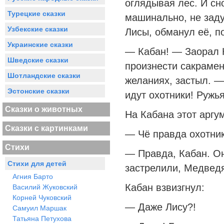
оглядывая лес. И сн
Турецкие сказки
машинально, не зад
Узбекские сказки
Лисы, обманул её, п
Украинские сказки
— Кабан! — Заорал К
Шведские сказки
произнести сакрамен
Шотландские сказки
желаниях, застыл. —
Эстонские сказки
идут охотники! Ружья
Сказки о животных
На Кабана этот аргу
Сказки с картинками
— Чё правда охотник
Стихи
— Правда, Кабан. Он
Стихи для детей
застрелили, Медведя
Агния Барто
Кабан взвизгнул:
Василий Жуковский
Корней Чуковский
— Даже Лису?!
Самуил Маршак
Татьяна Петухова