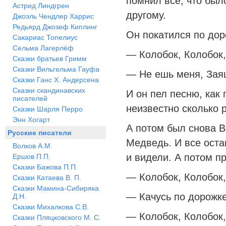
помнил всё, что было
Астрид Линдгрен
другому.
Джоэль Чендлер Харрис
Редьярд Джозеф Киплинг
Он покатился по дор
Сакариас Топелиус
Сельма Лагерлёф
— Колобок, Колобок,
Сказки братьев Гримм
Сказки Вильгельма Гауфа
— Не ешь меня, Заяц
Сказки Ганс Х. Андерсена
Сказки скандинавских
И он пел песню, как
писателей
неизвестно сколько р
Сказки Шарля Перро
Энн Хогарт
А потом был снова Во
Русские писатели
Медведь. И все остав
Волков А.М.
и видели. А потом пр
Ершов П.П.
Сказки Бажова П.П.
— Колобок, Колобок,
Сказки Катаева В. П.
Сказки Мамина-Сибиряка
— Качусь по дорожке
Д.Н.
Сказки Михалкова С.В.
— Колобок, Колобок,
Сказки Пляцковского М. С.