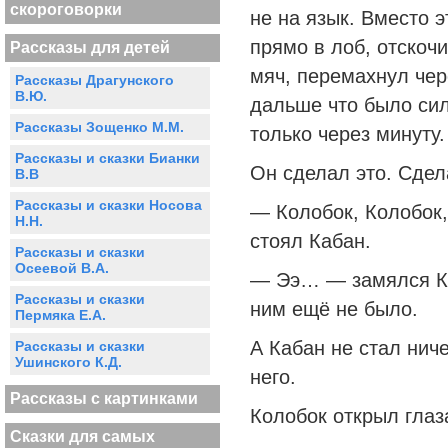
скороговорки
не на язык. Вместо э
прямо в лоб, отскоч
Рассказы для детей
мяч, перемахнул чер
Рассказы Драгунского
В.Ю.
дальше что было сил
Рассказы Зощенко М.М.
только через минуту.
Рассказы и сказки Бианки
Он сделал это. Сдел
В.В
Рассказы и сказки Носова
— Колобок, Колобок,
Н.Н.
стоял Кабан.
Рассказы и сказки
Осеевой В.А.
— Ээ… — замялся Ко
Рассказы и сказки
ним ещё не было.
Пермяка Е.А.
А Кабан не стал нич
Рассказы и сказки
Ушинского К.Д.
него.
Рассказы с картинками
Колобок открыл глаз
Сказки для самых