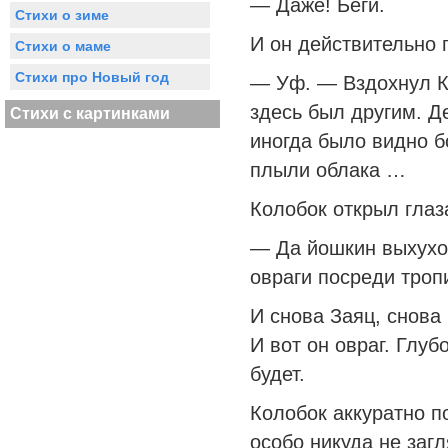
— Даже! Беги.
Стихи о зиме
И он действительно 
Стихи о маме
Стихи про Новый год
— Уф. — Вздохнул К
здесь был другим. Д
Стихи с картинками
иногда было видно б
плыли облака …
Колобок открыл глаз
— Да йошкин выхухол
овраги посреди тропи
И снова Заяц, снова 
И вот он овраг. Глуб
будет.
Колобок аккуратно п
особо никуда не заг