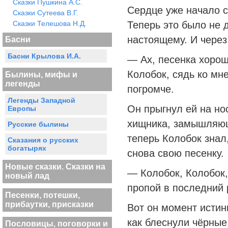
Сказки Пушкина А.С.
Сердце уже начало с
Сказки Сутеева В.Г.
Сказки Телешова Н.Д.
Теперь это было не 
настоящему. И через
Басни
Басни Крылова И.А.
— Ах, песенка хорош
Колобок, сядь ко мне
Былины, мифы и
легенды
погромче.
Легенды Западной
Он прыгнул ей на но
Европы
хищника, замышляющ
Русские былины
теперь Колобок знал
Сказания о русских
богатырях
снова свою песенку.
Новые сказки. Сказки на
— Колобок, Колобок,
новый лад
пропой в последний 
Песенки, потешки,
прибаутки, присказки
Вот он момент истин
как блеснули чёрные
Пословицы, поговорки и