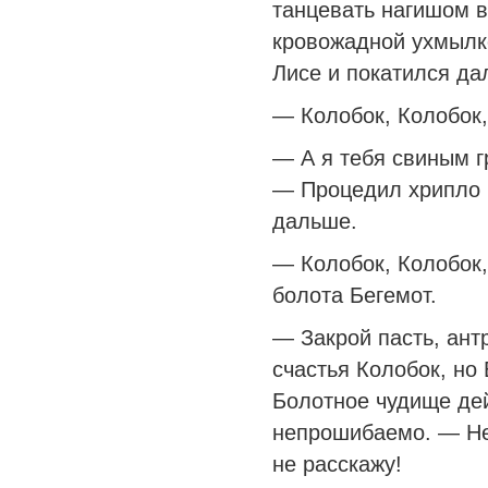
танцевать нагишом в
кровожадной ухмылк
Лисе и покатился да
— Колобок, Колобок,
— А я тебя свиным г
— Процедил хрипло в
дальше.
— Колобок, Колобок,
болота Бегемот.
— Закрой пасть, ан
счастья Колобок, но 
Болотное чудище де
непрошибаемо. — Не 
не расскажу!