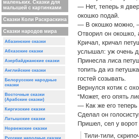
маленьких. Сказки для
— Нет, теперь я двер
малышей с картинками
окошко подай.
Сказки Коли Раскраскина
— В окошко можно, 
Сказки народов мира
Отворил он окошко, 
Абазинские сказки
Кричал, кричал петуш
услышал: уж очень д
Абхазские сказки
Принесла лиса петуш
Азербайджанские сказки
топить да из петушк
Английские сказки
гостей созывать.
Белорусские народные
сказки
Вернулся котик с охо
Восточные сказки
“Может, его опять л
(Арабские сказки)
— Как же его теперь
Киргизские сказки
Сделал он голосисту
Латышские сказки
Пришел, сел у ворот 
Норвежские сказки
Тили-тили, скрипоч
Русские народные сказки