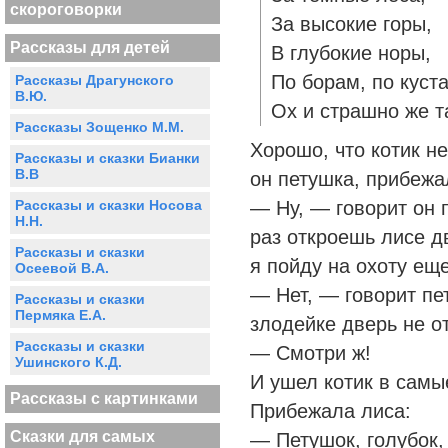
скороговорки
За высокие горы,
Рассказы для детей
В глубокие норы,
По борам, по куст
Рассказы Драгунского
В.Ю.
Ох и страшно же т
Рассказы Зощенко М.М.
Хорошо, что котик н
Рассказы и сказки Бианки
В.В
он петушка, прибежа
Рассказы и сказки Носова
— Ну, — говорит он 
Н.Н.
раз откроешь лисе дв
Рассказы и сказки
я пойду на охоту ещ
Осеевой В.А.
— Нет, — говорит пе
Рассказы и сказки
Пермяка Е.А.
злодейке дверь не о
Рассказы и сказки
— Смотри ж!
Ушинского К.Д.
И ушел котик в самы
Рассказы с картинками
Прибежала лиса:
Сказки для самых
— Петушок, голубок,