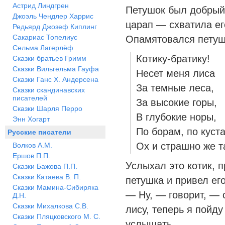
Астрид Линдгрен
Петушок был добрый 
Джоэль Чендлер Харрис
царап — схватила ег
Редьярд Джозеф Киплинг
Сакариас Топелиус
Опамятовался петушо
Сельма Лагерлёф
Котику-братику!
Сказки братьев Гримм
Сказки Вильгельма Гауфа
Несет меня лиса
Сказки Ганс Х. Андерсена
За темные леса,
Сказки скандинавских
писателей
За высокие горы,
Сказки Шарля Перро
В глубокие норы,
Энн Хогарт
По борам, по куст
Русские писатели
Ох и страшно же т
Волков А.М.
Ершов П.П.
Услыхал это котик, 
Сказки Бажова П.П.
Сказки Катаева В. П.
петушка и привел его
Сказки Мамина-Сибиряка
— Ну, — говорит, — с
Д.Н.
Сказки Михалкова С.В.
лису, теперь я пойду
Сказки Пляцковского М. С.
услышать.