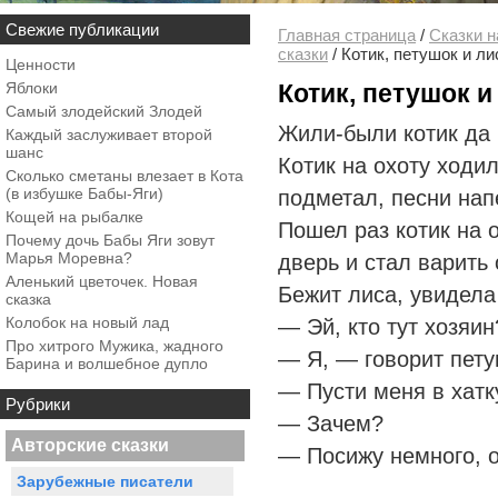
Свежие публикации
Главная страница
/
Сказки н
сказки
/
Котик, петушок и ли
Ценности
Яблоки
Котик, петушок и
Самый злодейский Злодей
Жили-были котик да 
Каждый заслуживает второй
шанс
Котик на охоту ходил
Сколько сметаны влезает в Кота
(в избушке Бабы-Яги)
подметал, песни нап
Кощей на рыбалке
Пошел раз котик на о
Почему дочь Бабы Яги зовут
Марья Моревна?
дверь и стал варить 
Аленький цветочек. Новая
Бежит лиса, увидела
сказка
Колобок на новый лад
— Эй, кто тут хозяин
Про хитрого Мужика, жадного
— Я, — говорит пету
Барина и волшебное дупло
— Пусти меня в хатк
Рубрики
— Зачем?
Авторские сказки
— Посижу немного, о
Зарубежные писатели