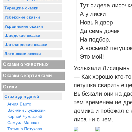
Тут сидела лисочк
Турецкие сказки
А у лиски
Узбекские сказки
Новый двор
Украинские сказки
Да семь дочек
Шведские сказки
На подбор.
Шотландские сказки
А восьмой петушо
Эстонские сказки
Это мой!
Сказки о животных
Услыхали Лисицыны 
Сказки с картинками
— Как хорошо кто-то
петушка сварить еще
Стихи
Выбежали они на дво
Стихи для детей
тем временем не дре
Агния Барто
домика и побежал с 
Василий Жуковский
Корней Чуковский
лиса ни с чем.
Самуил Маршак
Татьяна Петухова