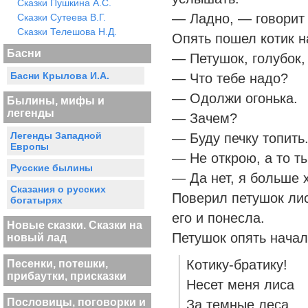
Сказки Пушкина А.С.
— Ладно, — говорит 
Сказки Сутеева В.Г.
Сказки Телешова Н.Д.
Опять пошел котик на 
Басни
— Петушок, голубок,
Басни Крылова И.А.
— Что тебе надо?
— Одолжи огонька.
Былины, мифы и
легенды
— Зачем?
Легенды Западной
— Буду печку топить
Европы
— Не открою, а то т
Русские былины
— Да нет, я больше х
Сказания о русских
Поверил петушок лис
богатырях
его и понесла.
Новые сказки. Сказки на
Петушок опять начал 
новый лад
Котику-братику!
Песенки, потешки,
прибаутки, присказки
Несет меня лиса
Пословицы, поговорки и
За темные леса,