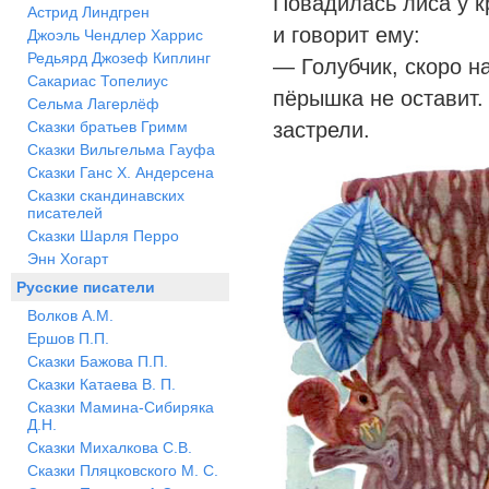
Повадилась лиса у к
Астрид Линдгрен
и говорит ему:
Джоэль Чендлер Харрис
Редьярд Джозеф Киплинг
— Голубчик, скоро н
Сакариас Топелиус
пёрышка не оставит.
Сельма Лагерлёф
Сказки братьев Гримм
застрели.
Сказки Вильгельма Гауфа
Сказки Ганс Х. Андерсена
Сказки скандинавских
писателей
Сказки Шарля Перро
Энн Хогарт
Русские писатели
Волков А.М.
Ершов П.П.
Сказки Бажова П.П.
Сказки Катаева В. П.
Сказки Мамина-Сибиряка
Д.Н.
Сказки Михалкова С.В.
Сказки Пляцковского М. С.