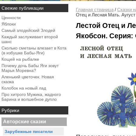
Свежие публикации
Главная страница
/
Сказки н
Отец и Лесная Мать. Аугуст
Ценности
Яблоки
Лестой Отец и Ле
Самый злодейский Злодей
Якобсон. Серия: 
Каждый заслуживает второй
шанс
Сколько сметаны влезает в Кота
(в избушке Бабы-Яги)
Кощей на рыбалке
Почему дочь Бабы Яги зовут
Марья Моревна?
Аленький цветочек. Новая
сказка
Колобок на новый лад
Про хитрого Мужика, жадного
Барина и волшебное дупло
Рубрики
Авторские сказки
Зарубежные писатели