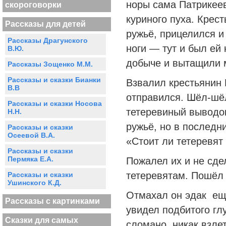
норы сама Патрикеев
скороговорки
куриного пуха. Крест
Рассказы для детей
ружьё, прицелился и
Рассказы Драгунского
ноги — тут и был ей 
В.Ю.
добыче и вытащили 
Рассказы Зощенко М.М.
Рассказы и сказки Бианки
Взвалил крестьянин 
В.В
отправился. Шёл-шё
Рассказы и сказки Носова
тетеревиный выводок
Н.Н.
ружьё, но в последн
Рассказы и сказки
Осеевой В.А.
«Стоит ли тетеревят
Рассказы и сказки
Пермяка Е.А.
Пожалел их и не сде
тетеревятам. Пошёл
Рассказы и сказки
Ушинского К.Д.
Отмахал он эдак ещ
Рассказы с картинками
увидел подбитого гл
Сказки для самых
сломано, никак взлет