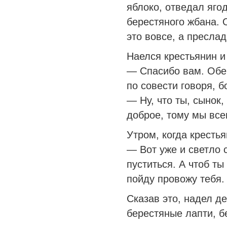
яблоко, отведал ягод
берестяного жбана. О
это вовсе, а преслад
Наелся крестьянин и
— Спасибо вам. Обер
по совести говоря, б
— Ну, что ты, сынок,
доброе, тому мы все
Утром, когда крестья
— Вот уже и светло 
пуститься. А чтоб ты
пойду провожу тебя.
Сказав это, надел д
берестяные лапти, б