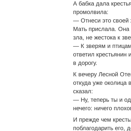
А бабка дала кресть
промолвила:
— Отнеси это своей 
Мать прислала. Она 
зла, не жестока к зв
— К зверям и птицам
ответил крестьянин 
в дорогу.
К вечеру Лесной Отец
откуда уже околица 
сказал:
— Ну, теперь ты и о
нечего: ничего плохо
И прежде чем кресть
поблагодарить его, 