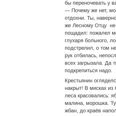
бы переночевать у в
— Почему же нет, мо
отдохни. Ты, наверн
же Лесному Отцу не 
пощадил: пожалел мо
глухаря больного, ло
подстрелил, о том не
рук отбилась, непос
всех загрызала. Да 
подкрепиться надо.
Крестьянин огляделся
накрыт! В мисках из
леса красовались: я
малина, морошка. Ту
жбан, до краёв напо