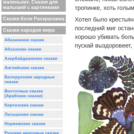
маленьких. Сказки для
тропинке, хоть голым
малышей с картинками
Сказки Коли Раскраскина
Хотел было крестьян
последний миг остан
Сказки народов мира
хорошо убивать боль
Абазинские сказки
пускай выздоровеет,
Абхазские сказки
Азербайджанские сказки
Английские сказки
Белорусские народные
сказки
Восточные сказки
(Арабские сказки)
Киргизские сказки
Латышские сказки
Норвежские сказки
Русские народные сказки