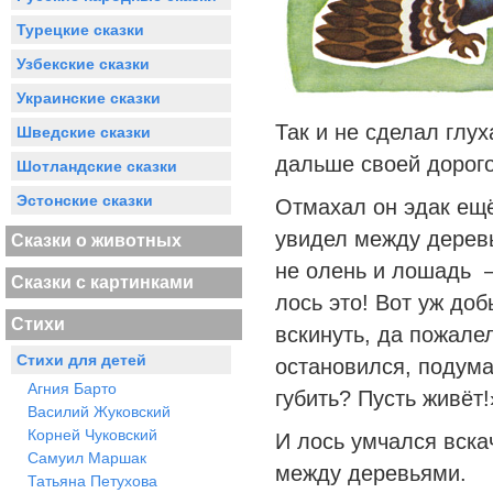
Турецкие сказки
Узбекские сказки
Украинские сказки
Так и не сделал глу
Шведские сказки
дальше своей дорого
Шотландские сказки
Эстонские сказки
Отмахал он эдак ещё
увидел между дерев
Сказки о животных
не олень и лошадь 
Сказки с картинками
лось это! Вот уж до
Стихи
вскинуть, да пожале
Стихи для детей
остановился, подума
Агния Барто
губить? Пусть живёт!
Василий Жуковский
Корней Чуковский
И лось умчался вска
Самуил Маршак
между деревьями.
Татьяна Петухова