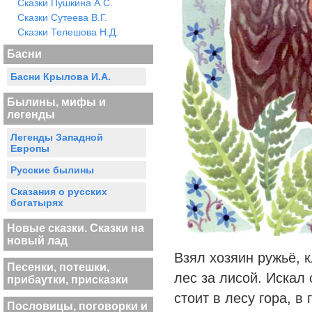
Сказки Пушкина А.С.
Сказки Сутеева В.Г.
Сказки Телешова Н.Д.
Басни
Басни Крылова И.А.
Былины, мифы и
легенды
Легенды Западной
Европы
Русские былины
Сказания о русских
богатырях
Новые сказки. Сказки на
новый лад
Взял хозяин ружьё, 
Песенки, потешки,
лес за лисой. Искал 
прибаутки, присказки
стоит в лесу гора, в
Пословицы, поговорки и