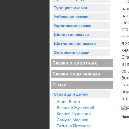
— Я
Турецкие сказки
рад
вас
Узбекские сказки
Пос
Украинские сказки
ста
Шведские сказки
— К
я х
Шотландские сказки
кня
Эстонские сказки
Ста
Сказки о животных
и п
сог
Сказки с картинками
бол
Стихи
Так
обр
Стихи для детей
это
Агния Барто
Василий Жуковский
Корней Чуковский
Нах
Самуил Маршак
Татьяна Петухова