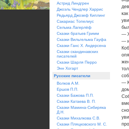
Астрид Линдгрен
дев
Джоэль Чендлер Харрис
как
Редьярд Джозеф Киплинг
уви
Сакариас Топелиус
был
Сельма Лагерлёф
Сказки братьев Гримм
— Х
Сказки Вильгельма Гауфа
— и
Сказки Ганс Х. Андерсена
Коб
Сказки скандинавских
опя
писателей
жен
Сказки Шарля Перро
Энн Хогарт
тол
соб
Русские писатели
— К
Волков А.М.
Ершов П.П.
дом
Сказки Бажова П.П.
Соб
Сказки Катаева В. П.
вме
Сказки Мамина-Сибиряка
сно
Д.Н.
уви
Сказки Михалкова С.В.
про
Сказки Пляцковского М. С.