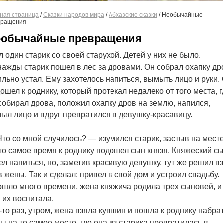
ная страница
/
Сказки народов мира
/
Абхазские сказки
/
Необычайные
вращения
еобычайные превращения
 один старик со своей старухой. Детей у них не было.
ажды старик пошел в лес за дровами. Он собрал охапку др
ильно устал. Ему захотелось напиться, вымыть лицо и руки.
ошел к роднику, который протекал недалеко от того места, г
собирал дрова, положил охапку дров на землю, напился,
ыл лицо и вдруг превратился в девушку-красавицу.
то со мной случилось? — изумился старик, застыв на месте
то самое время к роднику подошел сын князя. Княжеский с
ел напиться, но, заметив красивую девушку, тут же решил в
в жены. Так и сделал: привел в свой дом и устроил свадьбу.
шло много времени, жена княжича родила трех сыновей, и
 их воспитала.
-то раз, утром, жена взяла кувшин и пошла к роднику набра
ы на то самое место, где она из старика превратилась в