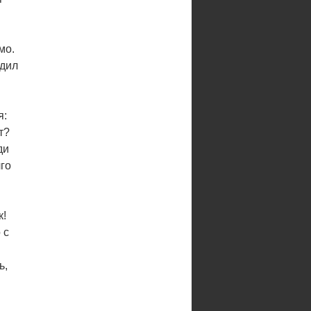
мо.
адил
я:
т?
ди
лго
к!
 с
ь,