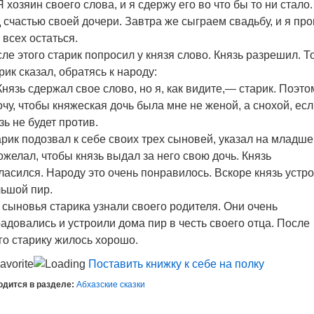
 хозяин своего слова, и я сдержу его во что бы то ни стало.
 счастью своей дочери. Завтра же сыграем свадьбу, и я пр
 всех остаться.
ле этого старик попросил у князя слово. Князь разрешил. Т
рик сказал, обратясь к народу:
нязь сдержал свое слово, но я, как видите,— старик. Поэто
очу, чтобы княжеская дочь была мне не женой, а снохой, ес
зь не будет против.
рик подозвал к себе своих трех сыновей, указал на младше
ожелал, чтобы князь выдал за него свою дочь. Князь
ласился. Народу это очень понравилось. Вскоре князь устр
ьшой пир.
 сыновья старика узнали своего родителя. Они очень
адовались и устроили дома пир в честь своего отца. После
го старику жилось хорошо.
Поставить книжку к себе на полку
одится в разделе:
Абхазские сказки