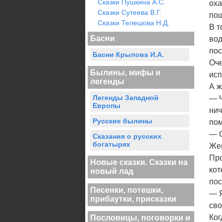
Сказки Пушкина А.С.
оха
Сказки Сутеева В.Г.
пош
Сказки Телешова Н.Д.
В т
Басни
вод
пос
Басни Крылова И.А.
Оче
Былины, мифы и
исп
легенды
А ж
Легенды Западной
— Ч
Европы
нич
Русские былины
пом
— С
Сказания о русских
богатырях
Жен
Про
Новые сказки. Сказки на
кот
новый лад
пос
Песенки, потешки,
— Я
прибаутки, присказки
сво
Ког
Пословицы, поговорки и