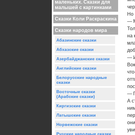
маленьких. Сказки для
чер
малышей с картинками
Но 
Сказки Коли Раскраскина
— М
Тол
Сказки народов мира
на 
Абазинские сказки
мла
Абхазские сказки
доб
— И
Азербайджанские сказки
Вок
Английские сказки
что
Белорусские народные
отт
сказки
пос
Восточные сказки
— П
(Арабские сказки)
А с
Киргизские сказки
ним
Латышские сказки
пер
они
Норвежские сказки
уви
Русские народные сказки