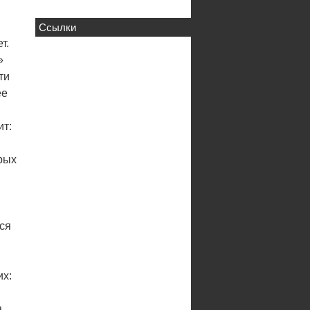
Ссылки
т.
»
ти
ее
ит:
рых
лся
их:
я