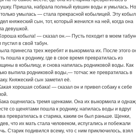
ушку. Пришла, набрала полный кувшин воды и умылась. Н
 только умылась — стала прекрасной кобылицей. Эту кобы
дел княжеский сын, тот, который женился на ней, когда она
а девушкой.
ороша кобыла! — сказал он.— Пусть походит в моем табун
 пустил в свой табун.
ыла принесла трех жеребят и выкормила их. После этого о
ть пошла к роднику, где в свое время превратилась из
щины в кобылицу, и снова напилась родниковой воды. Как
ько выпила родниковой воды,— тотчас же превратилась в
аку. Княжеский сын заметил её.
акая хорошая собака! — сказал он и привел собаку к себе
ой.
ака ощенилась тремя щенками. Она их выкормила и одна
сте со щенятами пошла к роднику, напилась воды и вдруг
ва превратилась в старика, каким он был раньше. Щенки,
дев, что их мать стала человеком, испугались и побежали
чь. Старик подивился всему, что с ним приключилось, взял