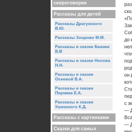
скороговорки
раз
ско
Рассказы для детей
«По
Рассказы Драгунского
Зак
В.Ю.
Соб
Рассказы Зощенко М.М.
до 
Рассказы и сказки Бианки
нел
В.В
что
Рассказы и сказки Носова
под
Н.Н.
род
Рассказы и сказки
он 
Осеевой В.А.
кот
Рассказы и сказки
Ста
Пермяка Е.А.
пер
Рассказы и сказки
с з
Ушинского К.Д.
— 
Рассказы с картинками
Вса
— Д
Сказки для самых
мно