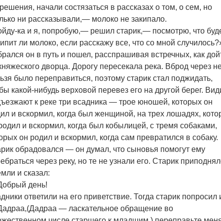
решения, начали состязаться в рассказах о том, о сем, но
лько ни рассказывали,— молоко не закипало.
йду-ка и я, попробую,— решил старик,— посмотрю, что буде
ипит ли молоко, если расскажу все, что со мной случилось?
рался он в путь и пошел, расспрашивая встречных, как дой
княжеского дворца. Дорогу пересекала река. Вброд через н
ьзя было переправиться, поэтому старик стал поджидать,
бы какой-нибудь верховой перевез его на другой берег. Вид
ъезжают к реке три всадника — трое юношей, которых он
ил и вскормил, когда был женщиной, на трех лошадях, кото
родил и вскормил, когда был кобылицей, с тремя собаками,
орых он родил и вскормил, когда сам превратился в собаку.
рик обрадовался — он думал, что сыновья помогут ему
ебраться через реку, но те не узнали его. Старик приподня
емли и сказал:
Добрый день!
дники ответили на его приветствие. Тогда старик попросил 
адраа,(Дадраа — ласкательное обращение во
жественном числе старшего к младшим.) переправьте мен