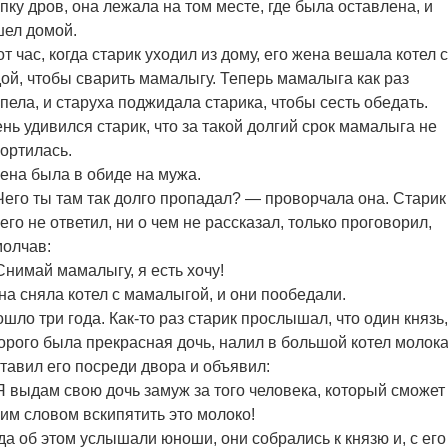
пку дров, она лежала на том месте, где была оставлена, и
ел домой.
от час, когда старик уходил из дому, его жена вешала котел с
ой, чтобы сварить мамалыгу. Теперь мамалыга как раз
пела, и старуха поджидала старика, чтобы сесть обедать.
нь удивился старик, что за такой долгий срок мамалыга не
ортилась.
ена была в обиде на мужа.
его ты там так долго пропадал? — проворчала она. Старик
его не ответил, ни о чем не рассказал, только проговорил,
олчав:
нимай мамалыгу, я есть хочу!
а сняла котел с мамалыгой, и они пообедали.
шло три года. Как-то раз старик прослышал, что один князь,
орого была прекрасная дочь, налил в большой котел молока
тавил его посреди двора и объявил:
 выдам свою дочь замуж за того человека, который сможет
им словом вскипятить это молоко!
да об этом услышали юноши, они собрались к князю и, с его