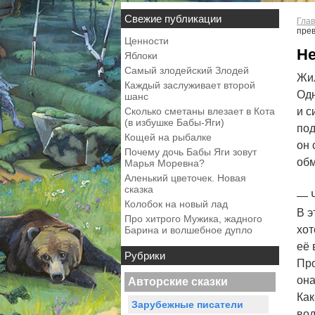
Свежие публикации
Глав
пре
Ценности
Н
Яблоки
Самый злодейский Злодей
Жил
Каждый заслуживает второй
Одн
шанс
Сколько сметаны влезает в Кота
и с
(в избушке Бабы-Яги)
под
Кощей на рыбалке
он 
Почему дочь Бабы Яги зовут
обм
Марья Моревна?
Аленький цветочек. Новая
сказка
— Ч
Колобок на новый лад
В э
Про хитрого Мужика, жадного
хот
Барина и волшебное дупло
её 
Рубрики
Про
она
Авторские сказки
Как
Зарубежные писатели
вод