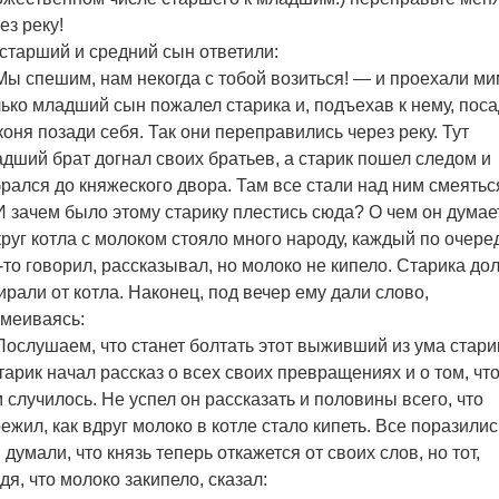
ез реку!
старший и средний сын ответили:
ы спешим, нам некогда с тобой возиться! — и проехали ми
ько младший сын пожалел старика и, подъехав к нему, пос
коня позади себя. Так они переправились через реку. Тут
дший брат догнал своих братьев, а старик пошел следом и
рался до княжеского двора. Там все стали над ним смеятьс
 зачем было этому старику плестись сюда? О чем он думае
руг котла с молоком стояло много народу, каждый по очере
-то говорил, рассказывал, но молоко не кипело. Старика до
ирали от котла. Наконец, под вечер ему дали слово,
меиваясь:
ослушаем, что станет болтать этот выживший из ума стари
тарик начал рассказ о всех своих превращениях и о том, что
 случилось. Не успел он рассказать и половины всего, что
ежил, как вдруг молоко в котле стало кипеть. Все поразилис
 думали, что князь теперь откажется от своих слов, но тот,
дя, что молоко закипело, сказал: