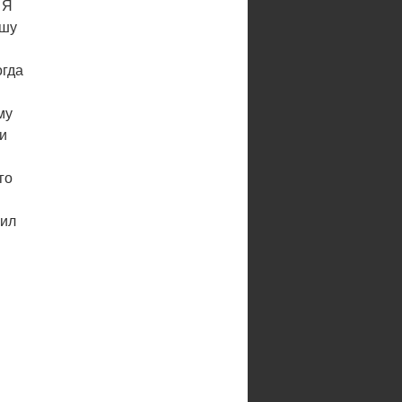
 Я
ошу
огда
му
ли
го
оил