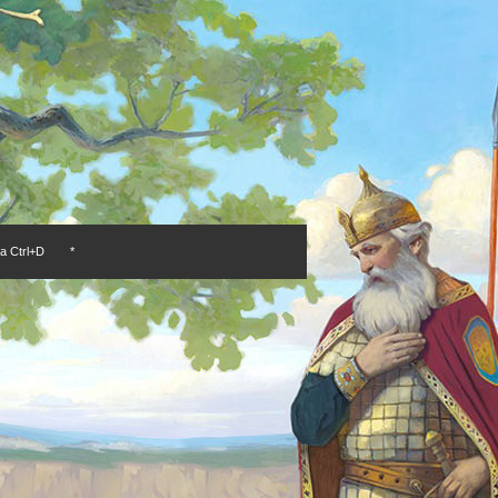
а Ctrl+D
*