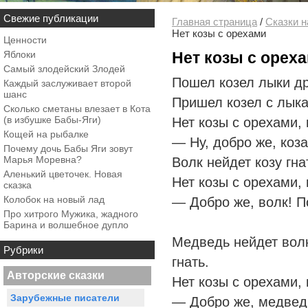
Свежие публикации
Главная страница
/
Сказки н
Нет козы с орехами
Ценности
Яблоки
Нет козы с орех
Самый злодейский Злодей
Пошел козел лыки дра
Каждый заслуживает второй
шанс
Пришел козел с лыка
Сколько сметаны влезает в Кота
(в избушке Бабы-Яги)
Нет козы с орехами, 
Кощей на рыбалке
— Ну, добро же, коз
Почему дочь Бабы Яги зовут
Марья Моревна?
Волк нейдет козу гна
Аленький цветочек. Новая
Нет козы с орехами, 
сказка
Колобок на новый лад
— Добро же, волк! 
Про хитрого Мужика, жадного
Барина и волшебное дупло
Медведь нейдет волк
Рубрики
гнать.
Авторские сказки
Нет козы с орехами, 
Зарубежные писатели
— Добро же, медвед