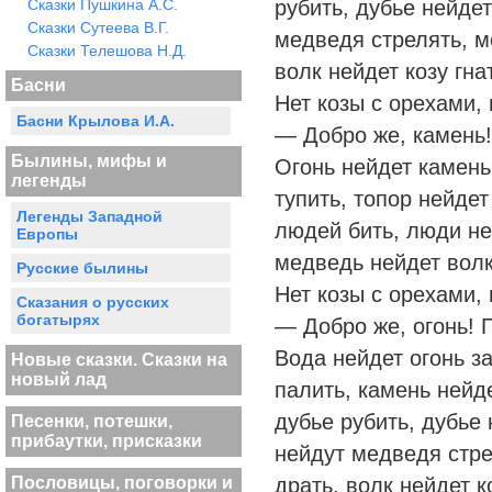
Сказки Пушкина А.С.
рубить, дубье нейде
Сказки Сутеева В.Г.
медведя стрелять, м
Сказки Телешова Н.Д.
волк нейдет козу гна
Басни
Нет козы с орехами, 
Басни Крылова И.А.
— Добро же, камень!
Былины, мифы и
Огонь нейдет камень
легенды
тупить, топор нейдет
Легенды Западной
людей бить, люди не
Европы
медведь нейдет волка
Русские былины
Нет козы с орехами, 
Сказания о русских
богатырях
— Добро же, огонь! 
Вода нейдет огонь з
Новые сказки. Сказки на
новый лад
палить, камень нейде
дубье рубить, дубье
Песенки, потешки,
прибаутки, присказки
нейдут медведя стре
Пословицы, поговорки и
драть, волк нейдет к