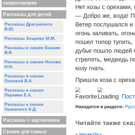
скороговорки
Нет козы с орехами, 
Рассказы для детей
— Добро же, вода! П
Ветер послушался и 
Рассказы Драгунского
В.Ю.
огонь заливать, ого
Рассказы Зощенко М.М.
пошел топор тупить,
Рассказы и сказки Бианки
дубье пошло людей 
В.В
стрелять, медведь п
Рассказы и сказки Носова
Н.Н.
козу гнать.
Рассказы и сказки
Пришла коза с ореха
Осеевой В.А.
Рассказы и сказки
Пермяка Е.А.
Пост
Рассказы и сказки
Находится в разделе:
Русс
Ушинского К.Д.
Рассказы с картинками
Читайте также ска
Сказки для самых
«
Неумойка