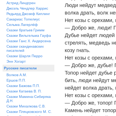
Астрид Линдгрен
Люди нейдут медвед
Джоэль Чендлер Харрис
волка драть, волк не
Редьярд Джозеф Киплинг
Сакариас Топелиус
Нет козы с орехами, 
Сельма Лагерлёф
— Добро же, люди! 
Сказки братьев Гримм
Дубье нейдет людей
Сказки Вильгельма Гауфа
Сказки Ганс Х. Андерсена
стрелять, медведь н
Сказки скандинавских
козу гнать.
писателей
Сказки Шарля Перро
Нет козы с орехами, 
Энн Хогарт
— Добро же, дубье! 
Русские писатели
Топор нейдет дубье 
Волков А.М.
бить, люди нейдут м
Ершов П.П.
Сказки Бажова П.П.
нейдет волка драть, 
Сказки Катаева В. П.
Нет козы с орехами, 
Сказки Мамина-Сибиряка
Д.Н.
— Добро же, топор! 
Сказки Михалкова С.В.
Камень нейдет топор
Сказки Пляцковского М. С.