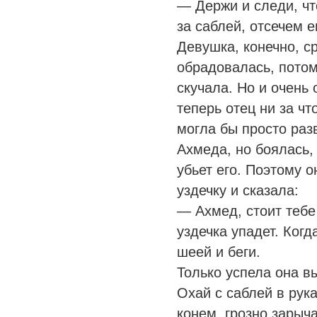
— Держи и следи, чт
за саблей, отсечем е
Девушка, конечно, с
обрадовалась, потом
скучала. Но и очень 
теперь отец ни за чт
могла бы просто разв
Ахмеда, но боялась, 
убьет его. Поэтому о
уздечку и сказала:
— Ахмед, стоит тебе 
уздечка упадет. Когд
шеей и беги.
Только успела она в
Охай с саблей в рук
конем, грозно зарыч