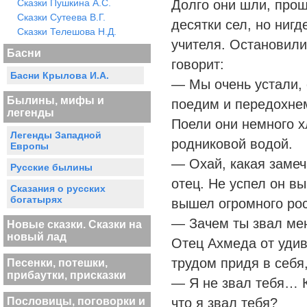
Сказки Пушкина А.С.
Долго они шли, прош
Сказки Сутеева В.Г.
десятки сел, но нигд
Сказки Телешова Н.Д.
учителя. Остановилис
Басни
говорит:
Басни Крылова И.А.
— Мы очень устали, 
Былины, мифы и
поедим и передохне
легенды
Поели они немного х
Легенды Западной
родниковой водой.
Европы
— Охай, какая замеч
Русские былины
отец. Не успел он вы
Сказания о русских
богатырях
вышел огромного рос
— Зачем ты звал ме
Новые сказки. Сказки на
новый лад
Отец Ахмеда от удив
трудом придя в себя,
Песенки, потешки,
прибаутки, присказки
— Я не звал тебя… К
Пословицы, поговорки и
что я звал тебя?