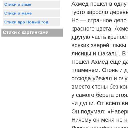
Ахмед пошел в одну 
Стихи о зиме
густо заросло дерев
Стихи о маме
Но — странное дело 
Стихи про Новый год
красного цвета. Ахм
Стихи с картинками
другую часть крепос
всяких зверей: львы 
лисицы и шакалы. В 
Пошел Ахмед еще да
пламенем. Огонь и д
отсюда убежал и очу
вместо стены без ко
у самого берега стоя
ни души. От всего в
Он подумал: «Навер
Ничему он меня не на