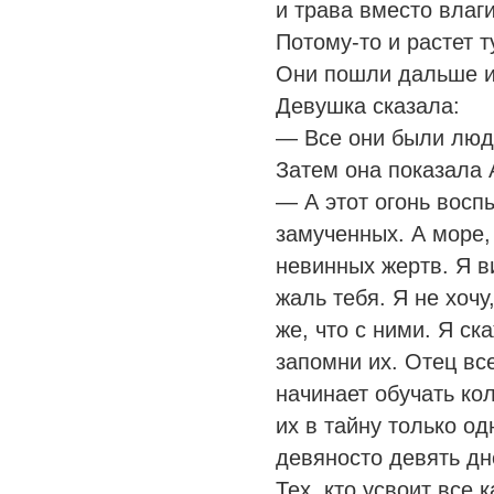
и трава вместо влаг
Потому-то и растет т
Они пошли дальше и
Девушка сказала:
— Все они были людь
Затем она показала 
— А этот огонь восп
замученных. А море,
невинных жертв. Я в
жаль тебя. Я не хочу
же, что с ними. Я ск
запомни их. Отец вс
начинает обучать ко
их в тайну только о
девяносто девять дн
Тех, кто усвоит все к