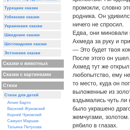
промокли, словно эт
Турецкие сказки
родника. Он удивился
Узбекские сказки
ничего не спросил.
Украинские сказки
Едва, они миновали 
Шведские сказки
Ахмеда за руку и пр
Шотландские сказки
— Это будет твоя ко
Эстонские сказки
После этого он ушел
Сказки о животных
Ахмед тут же открыл
любопытство, ему не
Сказки с картинками
то место, куда он по
Стихи
выложенные из золот
Стихи для детей
вздымались чуть ли 
Агния Барто
было украшено драг
Василий Жуковский
Корней Чуковский
жемчугами, золотом.
Самуил Маршак
рябило в глазах.
Татьяна Петухова