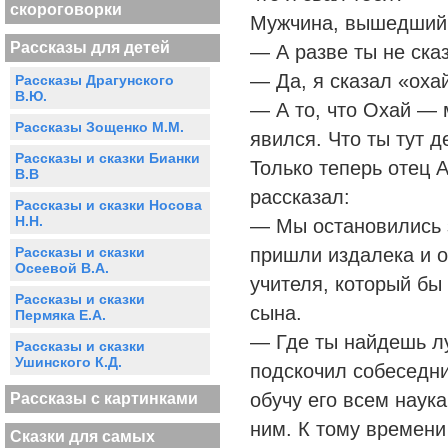
скороговорки
Мужчина, вышедший 
Рассказы для детей
— А разве ты не ска
— Да, я сказал «охай
Рассказы Драгунского
В.Ю.
— А то, что Охай — 
Рассказы Зощенко М.М.
явился. Что ты тут 
Рассказы и сказки Бианки
Только теперь отец 
В.В
рассказал:
Рассказы и сказки Носова
Н.Н.
— Мы остановились з
Рассказы и сказки
пришли издалека и о
Осеевой В.А.
учителя, который бы
Рассказы и сказки
сына.
Пермяка Е.А.
— Где ты найдешь лу
Рассказы и сказки
Ушинского К.Д.
подскочил собеседни
обучу его всем наука
Рассказы с картинками
ним. К тому времени
Сказки для самых