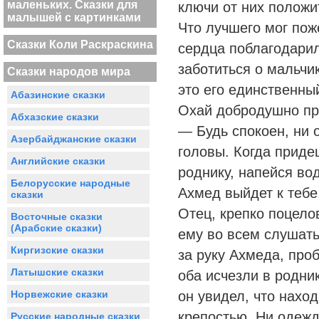
маленьких. Сказки для
ключи от них положи
малышей с картинками
Что лучшего мог пож
Сказки Коли Раскраскина
сердца поблагодари
заботиться о мальчик
Сказки народов мира
это его единственны
Абазинские сказки
Охай добродушно пр
Абхазские сказки
— Будь спокоен, ни о
Азербайджанские сказки
головы. Когда приде
Английские сказки
роднику, напейся вод
Белорусские народные
Ахмед выйдет к тебе
сказки
Отец, крепко поцело
Восточные сказки
(Арабские сказки)
ему во всем слушать
Киргизские сказки
за руку Ахмеда, про
Латышские сказки
оба исчезли в родни
Норвежские сказки
он увидел, что нахо
крепостью. Ни одежда
Русские народные сказки