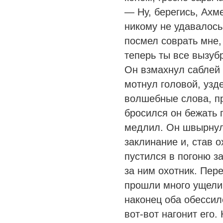
— Ну, берегись, Ахм
никому не удавалось
посмел соврать мне, 
теперь ты все вызуб
Он взмахнул саблей 
мотнул головой, узд
волшебные слова, пр
бросился он бежать 
медлил. Он швырнул
заклинание и, став о
пустился в погоню з
за ним охотник. Пере
прошли много ущелий
наконец оба обессил
вот-вот нагонит его.