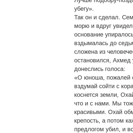
Лучше подобру-поздо
убегу».
Так он и сделал. Се
морю и вдруг увидел
основание упиралось
вздымалась до седьм
сложена из человече
остановился, Ахмед 
донеслись голоса:
«О юноша, пожалей с
вздумай сойти с кора
коснется земли, Охай
что и с нами. Мы то
красивыми. Охай об
крепость, а потом к
предлогом убил, и в