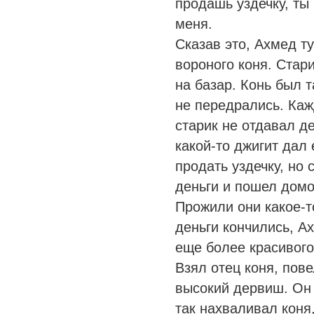
продашь уздечку, ты
меня.
Сказав это, Ахмед т
вороного коня. Стари
на базар. Конь был т
не передрались. Каж
старик не отдавал д
какой-то джигит дал
продать уздечку, но 
деньги и пошел домо
Прожили они какое-т
деньги кончились, А
еще более красивого
Взял отец коня, пове
высокий дервиш. Он 
так нахваливал коня,