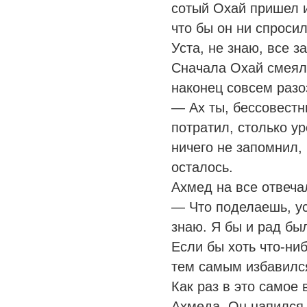
сотый Охай пришел и
что бы он ни спроси
Уста, не знаю, все 
Сначала Охай смеялс
наконец совсем разо
— Ах ты, бессовестн
потратил, столько ур
ничего не запомнил, 
осталось.
Ахмед на все отвеча
— Что поделаешь, ус
знаю. Я бы и рад был
Если бы хоть что-ни
тем самым избавился
Как раз в это самое
Ахмеда. Он напился 