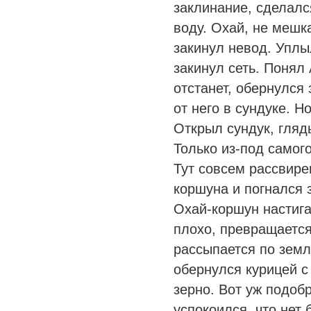
заклинание, сделалс
воду. Охай, не мешк
закинул невод. Уплы
закинул сеть. Понял 
отстанет, обернулся
от него в сундуке. Н
Открыл сундук, глядь
Только из-под самог
Тут совсем рассвире
коршуна и погнался з
Охай-коршун настига
плохо, превращаетс
рассыпается по земл
обернулся курицей с
зерно. Вот уж подоб
успокоился, что нет 