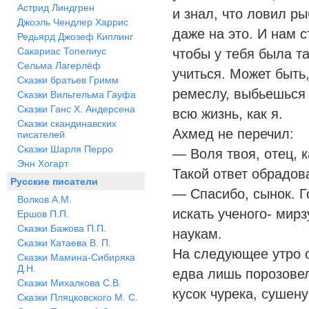
Астрид Линдгрен
и знал, что ловил ры
Джоэль Чендлер Харрис
даже на это. И нам с
Редьярд Джозеф Киплинг
Сакариас Топелиус
чтобы у тебя была та
Сельма Лагерлёф
учиться. Может быть
Сказки братьев Гримм
ремеслу, выбьешься
Сказки Вильгельма Гауфа
Сказки Ганс Х. Андерсена
всю жизнь, как я.
Сказки скандинавских
Ахмед не перечил:
писателей
Сказки Шарля Перро
— Воля твоя, отец, к
Энн Хогарт
Такой ответ обрадов
Русские писатели
— Спасибо, сынок. Г
Волков А.М.
искать ученого- мирз
Ершов П.П.
Сказки Бажова П.П.
наукам.
Сказки Катаева В. П.
На следующее утро о
Сказки Мамина-Сибиряка
Д.Н.
едва лишь порозове
Сказки Михалкова С.В.
кусок чурека, сушену
Сказки Пляцковского М. С.