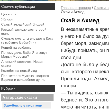
Свежие публикации
Главная страница
/
Сказки н
Охай и Ахмед
Ценности
Яблоки
Охай и Ахмед
Самый злодейский Злодей
В незапамятные врем
Каждый заслуживает второй
шанс
у него не было за д
Сколько сметаны влезает в Кота
(в избушке Бабы-Яги)
берег моря, закидыв
Кощей на рыбалке
нибудь поймать, он 
Почему дочь Бабы Яги зовут
Марья Моревна?
свои дни.
Аленький цветочек. Новая
Долго не было у бед
сказка
Колобок на новый лад
сын, которого нарек
Про хитрого Мужика, жадного
Прошли годы. Ахмеду
Барина и волшебное дупло
говорит:
Рубрики
— Ты видишь, сынок,
Авторские сказки
бедности. Это оттого
Зарубежные писатели
умею ни читать, ни п