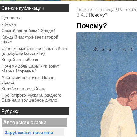
Свежие публикации
Главная страница
/
Рассказ
В.А.
/
Почему?
Ценности
Яблоки
Почему?
Самый злодейский Злодей
Каждый заслуживает второй
шанс
Сколько сметаны влезает в Кота
(в избушке Бабы-Яги)
Кощей на рыбалке
Почему дочь Бабы Яги зовут
Марья Моревна?
Аленький цветочек. Новая
сказка
Колобок на новый лад
Про хитрого Мужика, жадного
Барина и волшебное дупло
Рубрики
Авторские сказки
Зарубежные писатели