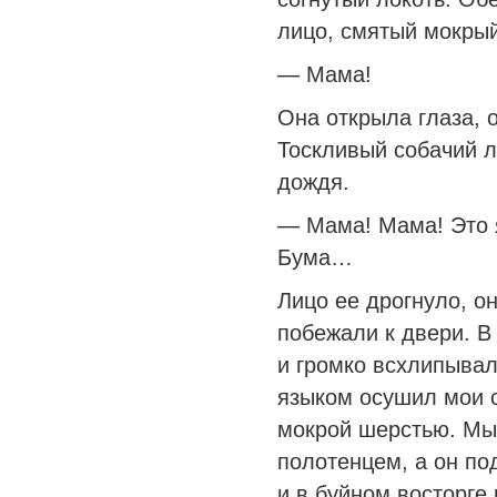
лицо, смятый мокрый
— Мама!
Она открыла глаза, 
Тоскливый собачий л
дождя.
— Мама! Мама! Это я
Бума…
Лицо ее дрогнуло, он
побежали к двери. В
и громко всхлипыва
языком осушил мои с
мокрой шерстью. Мы
полотенцем, а он по
и в буйном восторге 