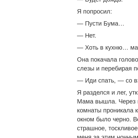
Я попросил:
— Пусти Бума…
— Нет.
— Хоть в кухню… ма
Она покачала голово
слезы и перебирая п
— Иди спать, — со в
Я разделся и лег, ут
Мама вышла. Через 
комнаты проникала к
окном было черно. В
страшное, тоскливое
меня за этим ночным