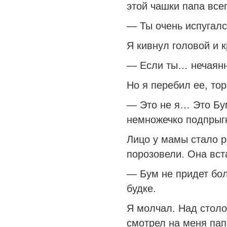
этой чашки папа все
— Ты очень испугал
Я кивнул головой и 
— Если ты… нечаянн
Но я перебил ее, тор
— Это не я… Это Б
немножечко подпрыг
Лицо у мамы стало р
порозовели. Она вст
— Бум не придет бол
будке.
Я молчал. Над столо
смотрел на меня па