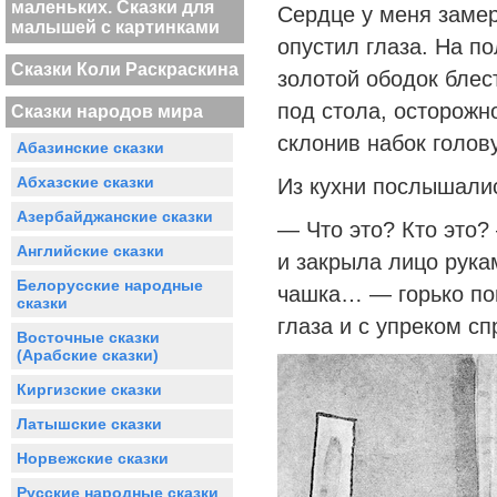
маленьких. Сказки для
Сердце у меня замер
малышей с картинками
опустил глаза. На п
Сказки Коли Раскраскина
золотой ободок блес
под стола, осторожн
Сказки народов мира
склонив набок голов
Абазинские сказки
Абхазские сказки
Из кухни послышали
Азербайджанские сказки
— Что это? Кто это?
Английские сказки
и закрыла лицо рук
Белорусские народные
чашка… — горько по
сказки
глаза и с упреком с
Восточные сказки
(Арабские сказки)
Киргизские сказки
Латышские сказки
Норвежские сказки
Русские народные сказки