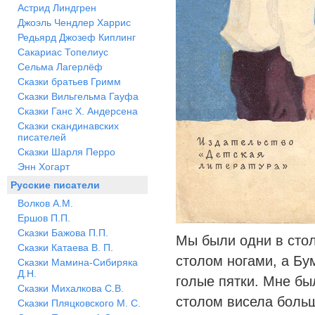
Астрид Линдгрен
Джоэль Чендлер Харрис
Редьярд Джозеф Киплинг
Сакариас Топелиус
Сельма Лагерлёф
Сказки братьев Гримм
Сказки Вильгельма Гауфа
Сказки Ганс Х. Андерсена
Сказки скандинавских
писателей
Сказки Шарля Перро
Энн Хогарт
Русские писатели
Волков А.М.
Ершов П.П.
Сказки Бажова П.П.
Мы были одни в стол
Сказки Катаева В. П.
столом ногами, а Бу
Сказки Мамина-Сибиряка
Д.Н.
голые пятки. Мне бы
Сказки Михалкова С.В.
столом висела больш
Сказки Пляцковского М. С.