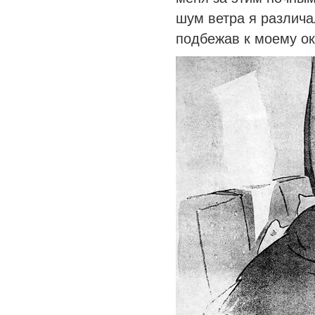
шум ветра я различа
подбежав к моему ок