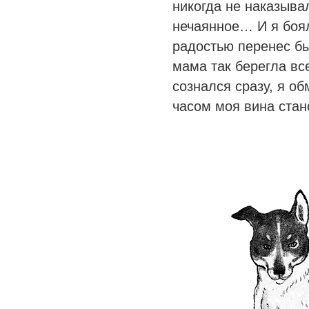
никогда не наказыва
нечаянное… И я боял
радостью перенес бы
мама так берегла все
сознался сразу, я об
часом моя вина ста