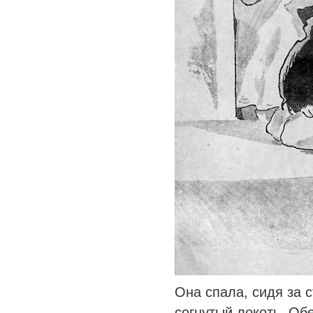
Она спала, сидя за 
согнутый локоть. Об