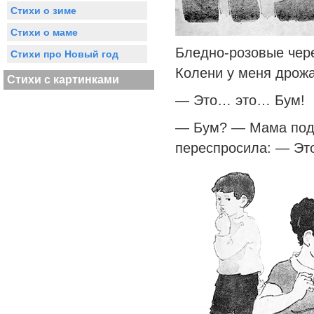
Стихи о зиме
Стихи о маме
Бледно-розовые чере
Стихи про Новый год
Колени у меня дрожа
Стихи с картинками
— Это… это… Бум!
— Бум? — Мама подн
переспросила: — Эт