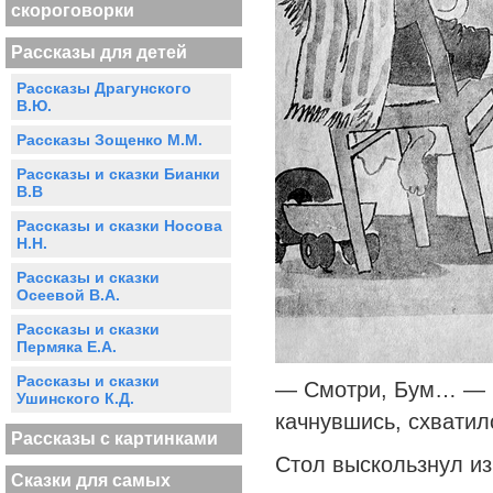
скороговорки
Рассказы для детей
Рассказы Драгунского
В.Ю.
Рассказы Зощенко М.М.
Рассказы и сказки Бианки
В.В
Рассказы и сказки Носова
Н.Н.
Рассказы и сказки
Осеевой В.А.
Рассказы и сказки
Пермяка Е.А.
Рассказы и сказки
— Смотри, Бум… — ш
Ушинского К.Д.
качнувшись, схватилс
Рассказы с картинками
Стол выскользнул и
Сказки для самых