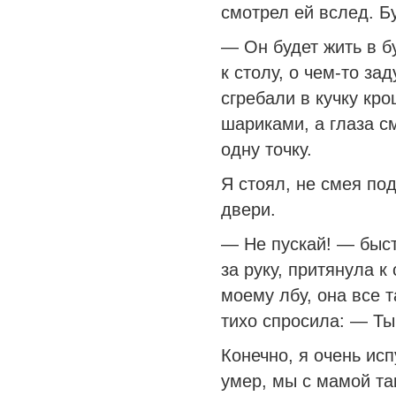
смотрел ей вслед. Б
— Он будет жить в б
к столу, о чем-то з
сгребали в кучку кр
шариками, а глаза с
одну точку.
Я стоял, не смея под
двери.
— Не пускай! — быст
за руку, притянула к
моему лбу, она все т
тихо спросила: — Ты
Конечно, я очень исп
умер, мы с мамой та