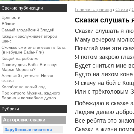
Свежие публикации
Главная страница
/
Стихи
/
С
Ценности
Сказки слушать
Яблоки
Самый злодейский Злодей
Сказки слушать я л
Каждый заслуживает второй
Маму вечером молю
шанс
Сколько сметаны влезает в Кота
Почитай мне эти сказ
(в избушке Бабы-Яги)
Я потом закрою глаз
Кощей на рыбалке
Почему дочь Бабы Яги зовут
Будет сниться мне во
Марья Моревна?
Будто на лихом коне
Аленький цветочек. Новая
сказка
Я скачу на бой с Ко
Колобок на новый лад
Или с трёхголовым 
Про хитрого Мужика, жадного
Барина и волшебное дупло
Побеждаю в сказке з
Рубрики
Людям делаю добро
Авторские сказки
Все ребята это знаю
Сказки в жизни помо
Зарубежные писатели