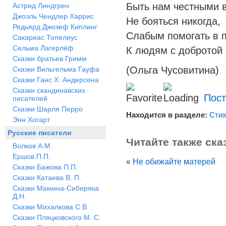
Быть нам честными в
Астрид Линдгрен
Джоэль Чендлер Харрис
Не бояться никогда,
Редьярд Джозеф Киплинг
Слабым помогать в п
Сакариас Топелиус
Сельма Лагерлёф
К людям с добротой 
Сказки братьев Гримм
(Ольга Чусовитина)
Сказки Вильгельма Гауфа
Сказки Ганс Х. Андерсена
Сказки скандинавских
Пост
писателей
Сказки Шарля Перро
Находится в разделе:
Сти
Энн Хогарт
Русские писатели
Читайте также ска
Волков А.М.
Ершов П.П.
«
Не обижайте матерей
Сказки Бажова П.П.
Сказки Катаева В. П.
Сказки Мамина-Сибиряка
Д.Н.
Сказки Михалкова С.В.
Сказки Пляцковского М. С.