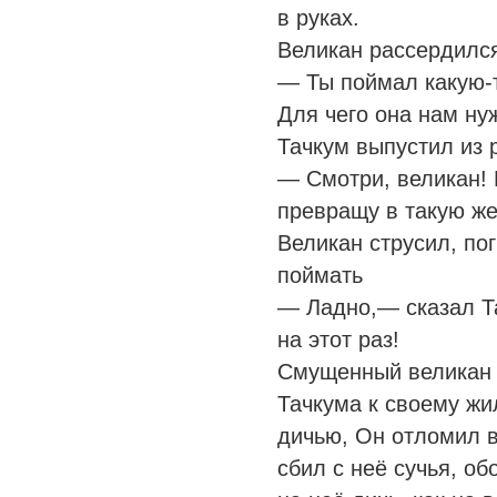
в руках.
Великан рассердилс
— Ты поймал какую-т
Для чего она нам ну
Тачкум выпустил из р
— Смотри, великан! 
превращу в такую же
Великан струсил, пог
поймать
— Ладно,— сказал Та
на этот раз!
Смущенный великан 
Тачкума к своему жи
дичью, Он отломил в
сбил с неё сучья, об