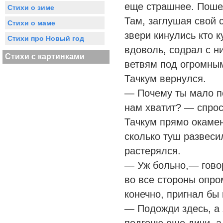
еще страшнее. Пошел
Стихи о зиме
Там, заглушая свой с
Стихи о маме
звери кинулись кто 
Стихи про Новый год
вдоволь, содрал с н
Стихи с картинками
ветвям под огромны
Тачкум вернулся.
— Почему ты мало по
нам хватит? — спрос
Тачкум прямо окамен
сколько туш развеси
растерялся.
— Уж больно,— говор
во все стороны опро
конечно, пригнал бы
— Подожди здесь, а 