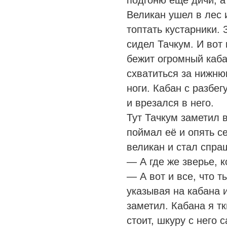
подгоню еще дичи, а
Великан ушел в лес 
топтать кустарники. 
сидел Тачкум. И вот 
бежит огромный каба
схватиться за нижню
ноги. Кабан с разбег
и врезался в него.
Тут Тачкум заметил 
поймал её и опять с
великан и стал спра
— А где же зверье, к
— А вот и все, что 
указывая на кабана 
заметил. Кабана я тк
стоит, шкуру с него 