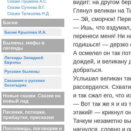
Сказки Пушкина А.С.
видит: на другом бер
Сказки Сутеева В.Г.
Глянул великан на Т
Сказки Телешова Н.Д.
— Эй, сморчок! Пере
Басни
— Ишь, что вздумал,
Басни Крылова И.А.
перенеси меня! Ни н
Былины, мифы и
годишься! — дерзко 
легенды
А осмелел он так пот
Легенды Западной
дождей, и великану 
Европы
добраться.
Русские былины
Услышал великан так
Сказания о русских
богатырях
рассердился. Схвати
и так сжал его, что 
Новые сказки. Сказки на
новый лад
— Вот так же я и из 
этакий! — крикнул он
Песенки, потешки,
прибаутки, присказки
Тачкум незаметно вы
Пословицы, поговорки и
нагнулся, словно и 