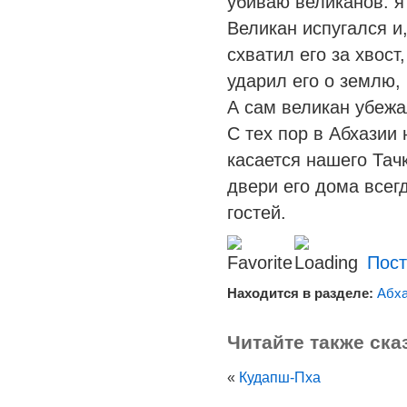
убиваю великанов: я 
Великан испугался и
схватил его за хвост
ударил его о землю, 
А сам великан убежа
С тех пор в Абхазии
касается нашего Тачк
двери его дома всег
гостей.
Пост
Находится в разделе:
Абха
Читайте также ска
«
Кудапш-Пха