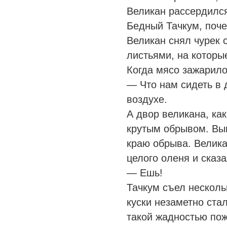
Великан рассердился
Бедный Тачкум, почес
Великан снял чурек 
листьями, на которы
Когда мясо зажарило
— Что нам сидеть в 
воздухе.
А двор великана, ка
крутым обрывом. Выш
краю обрыва. Велик
целого оленя и сказа
— Ешь!
Тачкум съел несколь
куски незаметно ста
такой жадностью пож