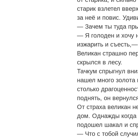
старик взлетел вверх
за неё и повис. Удив
— Зачем ты туда пр
— Я голоден и хочу н
изжарить и съесть,—
Великан страшно пер
скрылся в лесу.
Тачкум спрыгнул вни
нашел много золота 
столько драгоценнос
поднять, он вернулс
От страха великан н
дом. Однажды когда 
подошел шакал и спр
— Что с тобой случи