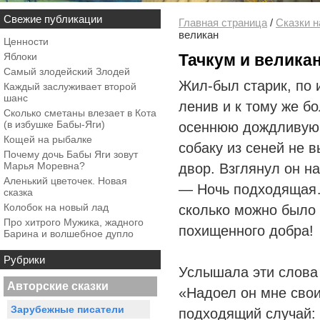
Свежие публикации
Главная страница
/
Сказки н
великан
Ценности
Яблоки
Тачкум и велика
Самый злодейский Злодей
Жил-был старик, по 
Каждый заслуживает второй
шанс
ленив и к тому же б
Сколько сметаны влезает в Кота
(в избушке Бабы-Яги)
осеннюю дождливую но
Кощей на рыбалке
собаку из сеней не 
Почему дочь Бабы Яги зовут
Марья Моревна?
двор. Взглянул он н
Аленький цветочек. Новая
— Ночь подходящая…
сказка
Колобок на новый лад
сколько можно было 
Про хитрого Мужика, жадного
похищенного добра!
Барина и волшебное дупло
Рубрики
Услышала эти слова
Авторские сказки
«Надоел он мне свои
Зарубежные писатели
подходящий случай: 