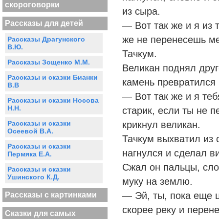
скороговорки
из сыра.
Рассказы для детей
— Вот так же и я из 
же не перенесешь ме
Рассказы Драгунского
В.Ю.
Тачкум.
Рассказы Зощенко М.М.
Великан поднял друго
Рассказы и сказки Бианки
камень превратился 
В.В
— Вот так же и я те
Рассказы и сказки Носова
Н.Н.
старик, если ты не 
Рассказы и сказки
крикнул великан.
Осеевой В.А.
Тачкум выхватил из с
Рассказы и сказки
нагнулся и сделал в
Пермяка Е.А.
Сжал он пальцы, сло
Рассказы и сказки
Ушинского К.Д.
муку на землю.
— Эй, ты, пока еще 
Рассказы с картинками
скорее реку и перене
Сказки для самых