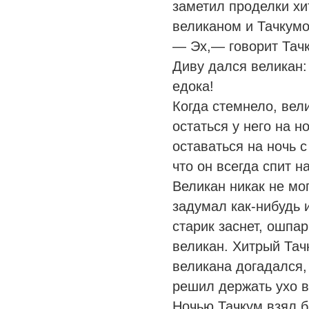
заметил проделки хи
великаном и Тачкумо
— Эх,— говорит Тачк
Диву дался великан: 
едока!
Когда стемнело, вел
остаться у него на н
оставаться на ночь 
что он всегда спит н
Великан никак не мо
задумал как-нибудь и
старик заснет, ошп
великан. Хитрый Тач
великана догадался,
решил держать ухо в
Ночью Тачкум взял б