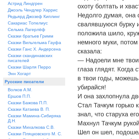
Астрид Линдгрен
охоту болтать и хвас
Джоэль Чендлер Харрис
Недолго думая, она 
Редьярд Джозеф Киплинг
Сакариас Топелиус
свалявшуюся бурку и
Сельма Лагерлёф
положила шило, круж
Сказки братьев Гримм
немного муки, потом
Сказки Вильгельма Гауфа
Сказки Ганс Х. Андерсена
сказала:
Сказки скандинавских
— Надоели мне твои 
писателей
Сказки Шарля Перро
глаза глядят. Когда 
Энн Хогарт
в твои годы, можешь
Русские писатели
убирайся!
Волков А.М.
И она захлопнула дв
Ершов П.П.
Сказки Бажова П.П.
Стал Тачкум горько к
Сказки Катаева В. П.
знал, что старуха ег
Сказки Мамина-Сибиряка
Д.Н.
Махнул Тачкум рукой
Сказки Михалкова С.В.
Шел он шел, подошел
Сказки Пляцковского М. С.