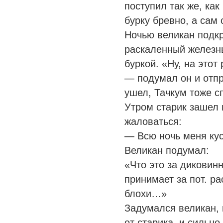
поступил так же, как
бурку бревно, а сам 
Ночью великан подкр
раскаленный железны
буркой. «Ну, на этот
— подумал он и отпр
ушел, Тачкум тоже с
Утром старик зашел 
жаловаться:
— Всю ночь меня кус
Великан подумал:
«Что это за диковин
принимает за пот. р
блохи…»
Задумался великан, 
от старика, и сильно