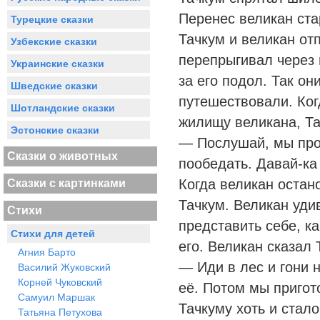
Перенес великан ста
Турецкие сказки
Тачкум и великан от
Узбекские сказки
перепрыгивал через 
Украинские сказки
за его подол. Так он
Шведские сказки
путешествовали. Ког
Шотландские сказки
жилищу великана, Та
Эстонские сказки
— Послушай, мы про
Сказки о животных
пообедать. Давай-ка
Когда великан остан
Сказки с картинками
Тачкум. Великан удив
Стихи
представить себе, к
Стихи для детей
его. Великан сказал 
Агния Барто
— Иди в лес и гони н
Василий Жуковский
Корней Чуковский
её. Потом мы пригот
Самуил Маршак
Тачкуму хоть и стало
Татьяна Петухова