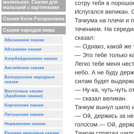
маленьких. Сказки для
сотру тебя в порошо
малышей с картинками
Испугался великан. 
Сказки Коли Раскраскина
Тачкума на плечи и 
течением. На середи
Сказки народов мира
сказал:
Абазинские сказки
— Однако, какой же т
Абхазские сказки
— Это тебе только к
Азербайджанские сказки
Легко тебе меня нест
Английские сказки
небо. А не буду держ
Белорусские народные
силам будет выдержа
сказки
— Ну-ка, чуть-чуть о
Восточные сказки
(Арабские сказки)
— сказал великан.
Киргизские сказки
Тачкум вынул шило и
Латышские сказки
— Ой, держись за не
Норвежские сказки
голосом.— Ой, держи
Тачкум спрятал шило
Русские народные сказки