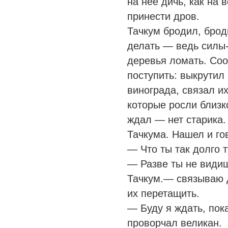
на неё дичь, как на 
принести дров.
Тачкум бродил, броди
делать — ведь силы-
деревья ломать. Соо
поступить: выкрутил 
винограда, связал и
которые росли близк
ждал — нет старика.
Тачкума. Нашел и го
— Что ты так долго 
— Разве ты не видиш
Тачкум.— связываю д
их перетащить.
— Буду я ждать, пок
проворчал великан.