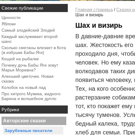
Свежие публикации
Главная страница
/
Сказки н
Шах и визирь
Ценности
Яблоки
Шах и визирь
Самый злодейский Злодей
В давние-давние вр
Каждый заслуживает второй
шанс
шах. Жестокость его
Сколько сметаны влезает в Кота
(в избушке Бабы-Яги)
проходило дня, чтоб
Кощей на рыбалке
человек. Но ему каза
Почему дочь Бабы Яги зовут
Марья Моревна?
волкодавов таких дик
Аленький цветочек. Новая
появиться человеку, 
сказка
Колобок на новый лад
Тех, на кого особенн
Про хитрого Мужика, жадного
растерзание собакам
Барина и волшебное дупло
тот, кто покажет ему
Рубрики
тысячу туменов. Усл
Авторские сказки
бедный калека, труд
Зарубежные писатели
хлеб для семьи. При