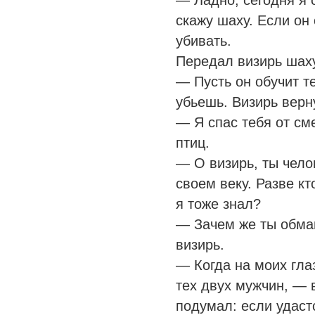
— Ладно, сегодня я 
скажу шаху. Если он 
убивать.
Передал визирь шаху
— Пусть он обучит те
убьешь. Визирь верн
— Я спас тебя от см
птиц.
— О визирь, ты чело
своем веку. Разве кт
я тоже знал?
— Зачем же ты обма
визирь.
— Когда на моих гла
тех двух мужчин, — 
подумал: если удастс