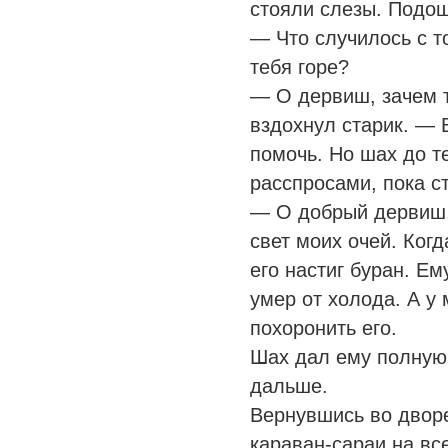
стояли слезы. Подош
— Что случилось с т
тебя горе?
— О дервиш, зачем т
вздохнул старик. — 
помочь. Но шах до т
расспросами, пока ст
— О добрый дервиш,
свет моих очей. Когд
его настиг буран. Ем
умер от холода. А у 
похоронить его.
Шах дал ему полную
дальше.
Вернувшись во дворе
караван-сараи на вс