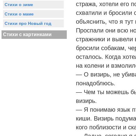
стража, хотели его п
Стихи о зиме
схватили и бросили 
Стихи о маме
объяснить, что я тут
Стихи про Новый год
Проспали они всю но
Стихи с картинками
стражники и вывели 
бросили собакам, чер
осталось. Когда хот
на колени и взмолил
— О визирь, не убив
понадоблюсь.
— Чем ты можешь бы
визирь.
— Я понимаю язык пт
киши. Визирь подума
кого поблизости и ск