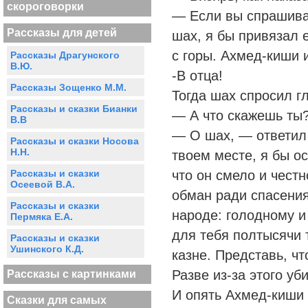
скороговорки
— Если вы спрашива
Рассказы для детей
шах, я бы привязал е
с горы. Ахмед-киши 
Рассказы Драгунского
В.Ю.
-В отца!
Рассказы Зощенко М.М.
Тогда шах спросил г
Рассказы и сказки Бианки
— А что скажешь ты
В.В
— О шах, — ответил 
Рассказы и сказки Носова
Н.Н.
твоем месте, я бы о
Рассказы и сказки
что он смело и честн
Осеевой В.А.
обман ради спасения
Рассказы и сказки
народе: голодному и
Пермяка Е.А.
для тебя полтысячи 
Рассказы и сказки
Ушинского К.Д.
казне. Представь, чт
Разве из-за этого у
Рассказы с картинками
И опять Ахмед-киши 
Сказки для самых