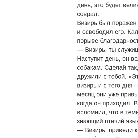
день, это будет вел
соврал.
Визирь был поражен
и освободил его. Ка
порыве благодарност
— Визирь, ты служиш
Наступит день, он ве
собакам. Сделай так,
дружили с тобой. «Э
визирь и с того дня 
месяц они уже привы
когда он приходил. 
всломнил, что в темн
знающий птичий язык
— Визирь, приведи к