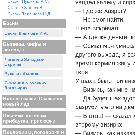
Сказки Пушкина А.С.
увидел калеку и спр
Сказки Сутеева В.Г.
— Где же Хазрет?
Сказки Телешова Н.Д.
— Не смог найти, — 
Басни
гневе вскричал:
Басни Крылова И.А.
— А где же деньги, 
Былины, мифы и
— Семья моя умирала
легенды
другого выхода, я вз
Легенды Западной
время кормил жену и
Европы
твоя.
Русские былины
У шаха было три виз
Сказания о русских
богатырях
— Визирь, как мне н
— Да будет шах здор
Новые сказки. Сказки на
новый лад
разрубить его на две
— В отца! — сказал 
Песенки, потешки,
прибаутки, присказки
второму визирю:
Пословицы, поговорки и
— Визирь, как наказа