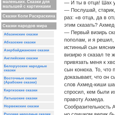
маленьких. Сказки для
— И ты в отца! Шах 
малышей с картинками
— Послушай, старик,
Сказки Коли Раскраскина
раз: «в отца, да в о
этим сказать? Ахмед
Сказки народов мира
— Первый визирь ска
Абазинские сказки
пополам, и я решил, 
Абхазские сказки
истинный сын мясник
Азербайджанские сказки
визирю я сказал те 
Английские сказки
привязать меня к хво
Белорусские народные
сын конюха. То, что
сказки
доказывает, что он 
Восточные сказки
(Арабские сказки)
слов Ахмед-киши шах
Киргизские сказки
спросил, кем были и
Латышские сказки
правоту Ахмеда.
Норвежские сказки
Сообразительность 
но слишком велик бы
Русские народные сказки