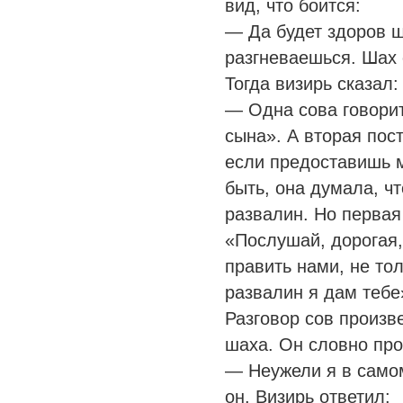
вид, что боится:
— Да будет здоров ш
разгневаешься. Шах
Тогда визирь сказал:
— Одна сова говорит
сына». А вторая пос
если предоставишь 
быть, она думала, чт
развалин. Но первая
«Послушай, дорогая,
править нами, не то
развалин я дам тебе
Разговор сов произв
шаха. Он словно про
— Неужели я в само
он. Визирь ответил: