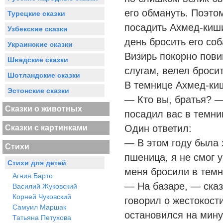
его обмануть. Поэто
Турецкие сказки
посадить Ахмед-киши
Узбекские сказки
день бросить его соб
Украинские сказки
Визирь покорно пови
Шведские сказки
слугам, велел бросит
Шотландские сказки
В темнице Ахмед-киш
Эстонские сказки
— Кто вы, братья? —
Сказки о животных
посадил вас в темни
Один ответил:
Сказки с картинками
— В этом году была 
Стихи
пшеница, я не смог 
Стихи для детей
меня бросили в темн
Агния Барто
— На базаре, — сказ
Василий Жуковский
Корней Чуковский
говорил о жестокост
Самуил Маршак
остановился на мин
Татьяна Петухова