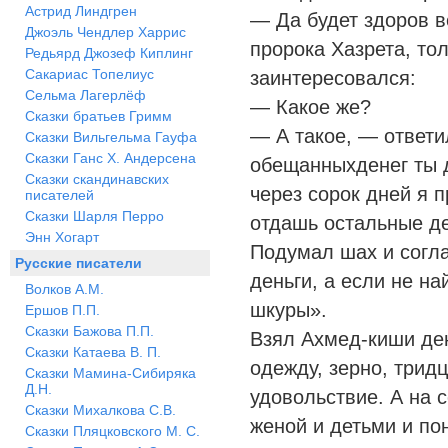
Астрид Линдгрен
— Да будет здоров в
Джоэль Чендлер Харрис
пророка Хазрета, то
Редьярд Джозеф Киплинг
Сакариас Топелиус
заинтересовался:
Сельма Лагерлёф
— Какое же?
Сказки братьев Гримм
— А такое, — ответ
Сказки Вильгельма Гауфа
Сказки Ганс Х. Андерсена
обещанныхденег ты 
Сказки скандинавских
через сорок дней я п
писателей
Сказки Шарля Перро
отдашь остальные де
Энн Хогарт
Подумал шах и согла
Русские писатели
деньги, а если не на
Волков А.М.
шкуры».
Ершов П.П.
Сказки Бажова П.П.
Взял Ахмед-киши ден
Сказки Катаева В. П.
одежду, зерно, трид
Сказки Мамина-Сибиряка
Д.Н.
удовольствие. А на 
Сказки Михалкова С.В.
женой и детьми и по
Сказки Пляцковского М. С.