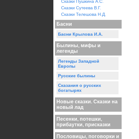
Сказки Пушкина А.С.
Сказки Сутеева В.Г.
Сказки Телешова Н.Д.
Басни
Басни Крылова И.А.
Былины, мифы и
легенды
Легенды Западной
Европы
Русские былины
Сказания о русских
богатырях
Новые сказки. Сказки на
новый лад
Песенки, потешки,
прибаутки, присказки
Пословицы, поговорки и