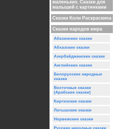
маленьких. Сказки для
малышей с картинками
Сказки Коли Раскраскина
Сказки народов мира
Абазинские сказки
Абхазские сказки
Азербайджанские сказки
Английские сказки
Белорусские народные
сказки
Восточные сказки
(Арабские сказки)
Киргизские сказки
Латышские сказки
Норвежские сказки
Русские народные сказки