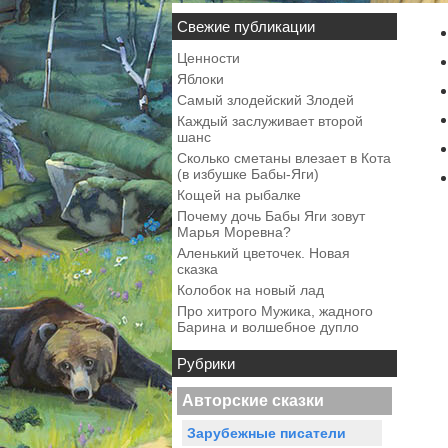
Свежие публикации
Ценности
Яблоки
Самый злодейский Злодей
Каждый заслуживает второй
шанс
Сколько сметаны влезает в Кота
(в избушке Бабы-Яги)
Кощей на рыбалке
Почему дочь Бабы Яги зовут
Марья Моревна?
Аленький цветочек. Новая
сказка
Колобок на новый лад
Про хитрого Мужика, жадного
Барина и волшебное дупло
Рубрики
Авторские сказки
Зарубежные писатели