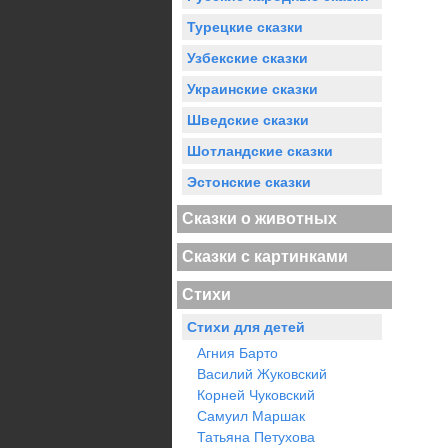
Турецкие сказки
Узбекские сказки
Украинские сказки
Шведские сказки
Шотландские сказки
Эстонские сказки
Сказки о животных
Сказки с картинками
Стихи
Стихи для детей
Агния Барто
Василий Жуковский
Корней Чуковский
Самуил Маршак
Татьяна Петухова