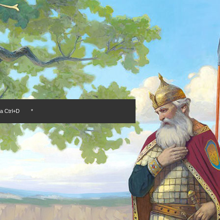
а Ctrl+D
*