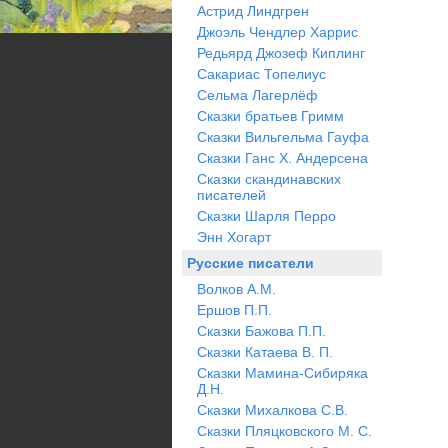
Астрид Линдгрен
Джоэль Чендлер Харрис
Редьярд Джозеф Киплинг
Сакариас Топелиус
Сельма Лагерлёф
Сказки братьев Гримм
Сказки Вильгельма Гауфа
Сказки Ганс Х. Андерсена
Сказки скандинавских
писателей
Сказки Шарля Перро
Энн Хогарт
Русские писатели
Волков А.М.
Ершов П.П.
Сказки Бажова П.П.
Сказки Катаева В. П.
Сказки Мамина-Сибиряка
Д.Н.
Сказки Михалкова С.В.
Сказки Пляцковского М. С.