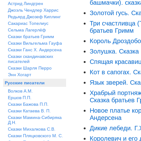
башмачки). сказ
Астрид Линдгрен
Джоэль Чендлер Харрис
Золотой гусь. Ск
Редьярд Джозеф Киплинг
Три счастливца (
Сакариас Топелиус
братьев Гримм
Сельма Лагерлёф
Сказки братьев Гримм
Король Дроздобо
Сказки Вильгельма Гауфа
Сказки Ганс Х. Андерсена
Золушка. Сказка
Сказки скандинавских
Спящая красавиц
писателей
Сказки Шарля Перро
Кот в сапогах. С
Энн Хогарт
Язык зверей. Ск
Русские писатели
Волков А.М.
Храбрый портняж
Ершов П.П.
Сказка братьев 
Сказки Бажова П.П.
Новое платье кор
Сказки Катаева В. П.
Андерсена
Сказки Мамина-Сибиряка
Д.Н.
Дикие лебеди. Г.
Сказки Михалкова С.В.
Сказки Пляцковского М. С.
Королевич и его 