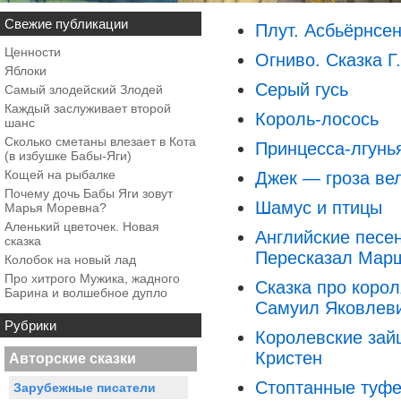
Свежие публикации
Плут. Асбьёрнсе
Ценности
Огниво. Сказка Г
Яблоки
Серый гусь
Самый злодейский Злодей
Каждый заслуживает второй
Король-лосось
шанс
Сколько сметаны влезает в Кота
Принцесса-лгунь
(в избушке Бабы-Яги)
Кощей на рыбалке
Джек — гроза ве
Почему дочь Бабы Яги зовут
Шамус и птицы
Марья Моревна?
Аленький цветочек. Новая
Английские песен
сказка
Пересказал Марш
Колобок на новый лад
Про хитрого Мужика, жадного
Сказка про коро
Барина и волшебное дупло
Самуил Яковлев
Рубрики
Королевские зай
Кристен
Авторские сказки
Стоптанные туфе
Зарубежные писатели