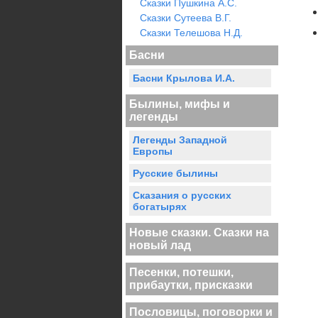
Сказки Пушкина А.С.
Сказки Сутеева В.Г.
Сказки Телешова Н.Д.
Басни
Басни Крылова И.А.
Былины, мифы и
легенды
Легенды Западной
Европы
Русские былины
Сказания о русских
богатырях
Новые сказки. Сказки на
новый лад
Песенки, потешки,
прибаутки, присказки
Пословицы, поговорки и