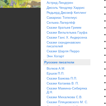
Астрид Линдгрен
Джоэль Чендлер Харрис
Редьярд Джозеф Киплинг
Сакариас Топелиус
Сельма Лагерлёф
Сказки братьев Гримм
Сказки Вильгельма Гауфа
Сказки Ганс Х. Андерсена
Сказки скандинавских
писателей
Сказки Шарля Перро
Энн Хогарт
Русские писатели
Волков А.М.
Ершов П.П.
Сказки Бажова П.П.
Сказки Катаева В. П.
Сказки Мамина-Сибиряка
Д.Н.
Сказки Михалкова С.В.
Сказки Пляцковского М. С.