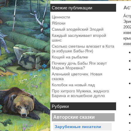
Ас
Свежие публикации
А́ст
Ценности
Эри
Яблоки
200
Самый злодейский Злодей
изв
Каждый заслуживает второй
кры
шанс
изв
Сколько сметаны влезает в Кота
(в избушке Бабы-Яги)
Кощей на рыбалке
Почему дочь Бабы Яги зовут
Марья Моревна?
Аленький цветочек. Новая
сказка
Колобок на новый лад
Про хитрого Мужика, жадного
Барина и волшебное дупло
Рубрики
Авторские сказки
Зарубежные писатели