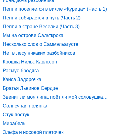
Рони, дочь разбойника
Пеппи поселяется в вилле «Курица» (Часть 1)
Пеппи собирается в путь (Часть 2)
Пеппи в стране Веселии (Часть 3)
Мы на острове Сальткрока
Несколько слов о Саммэльагусте
Нет в лесу никаких разбойников
Крошка Нильс Карлссон
Расмус-бродяга
Кайса Задорочка
Братья Львиное Сердце
Звенит ли моя липа, поёт ли мой соловушка…
Солнечная полянка
Стук-постук
Мирабель
Эльфа и носовой платочек