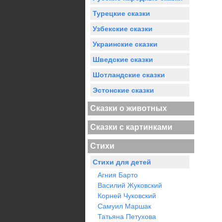
Турецкие сказки
Узбекские сказки
Украинские сказки
Шведские сказки
Шотландские сказки
Эстонские сказки
Сказки о животных
Сказки с картинками
Стихи
Стихи для детей
Агния Барто
Василий Жуковский
Корней Чуковский
Самуил Маршак
Татьяна Петухова