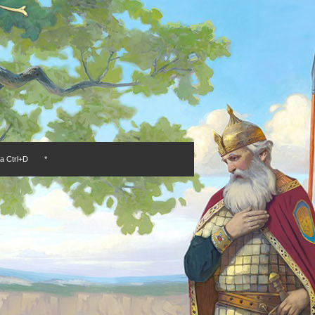
а Ctrl+D
*