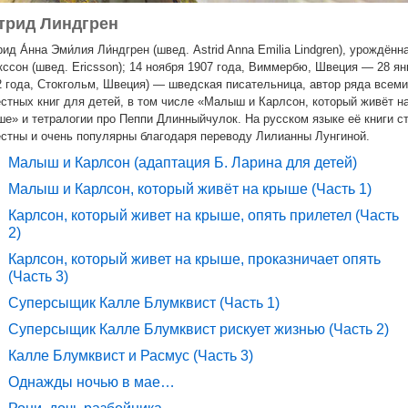
трид Линдгрен
рид А́нна Эми́лия Ли́ндгрен (швед. Astrid Anna Emilia Lindgren), урождённ
кссон (швед. Ericsson); 14 ноября 1907 года, Виммербю, Швеция — 28 ян
2 года, Стокгольм, Швеция) — шведская писательница, автор ряда всем
естных книг для детей, в том числе «Малыш и Карлсон, который живёт н
ше» и тетралогии про Пеппи Длинныйчулок. На русском языке её книги с
естны и очень популярны благодаря переводу Лилианны Лунгиной.
Малыш и Карлсон (адаптация Б. Ларина для детей)
Малыш и Карлсон, который живёт на крыше (Часть 1)
Карлсон, который живет на крыше, опять прилетел (Часть
2)
Карлсон, который живет на крыше, проказничает опять
(Часть 3)
Суперсыщик Калле Блумквист (Часть 1)
Суперсыщик Калле Блумквист рискует жизнью (Часть 2)
Калле Блумквист и Расмус (Часть 3)
Однажды ночью в мае…