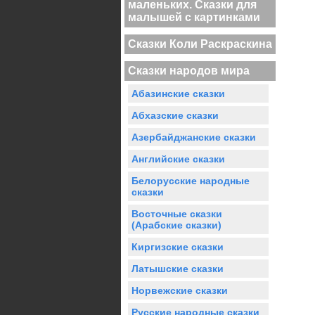
маленьких. Сказки для
малышей с картинками
Сказки Коли Раскраскина
Сказки народов мира
Абазинские сказки
Абхазские сказки
Азербайджанские сказки
Английские сказки
Белорусские народные
сказки
Восточные сказки
(Арабские сказки)
Киргизские сказки
Латышские сказки
Норвежские сказки
Русские народные сказки