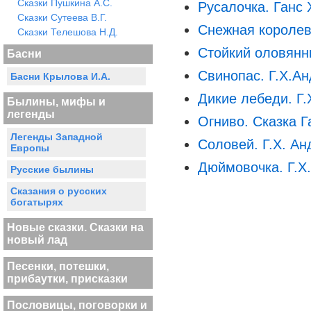
Сказки Пушкина А.С.
Русалочка. Ганс 
Сказки Сутеева В.Г.
Снежная королев
Сказки Телешова Н.Д.
Стойкий оловянн
Басни
Свинопас. Г.Х.А
Басни Крылова И.А.
Дикие лебеди. Г.
Былины, мифы и
легенды
Огниво. Сказка Г
Легенды Западной
Соловей. Г.Х. Ан
Европы
Дюймовочка. Г.Х
Русские былины
Сказания о русских
богатырях
Новые сказки. Сказки на
новый лад
Песенки, потешки,
прибаутки, присказки
Пословицы, поговорки и