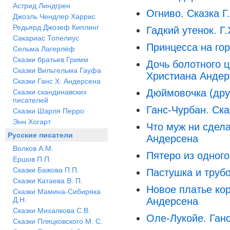
Астрид Линдгрен
Огниво. Сказка Г
Джоэль Чендлер Харрис
Редьярд Джозеф Киплинг
Гадкий утенок. Г
Сакариас Топелиус
Принцесса на го
Сельма Лагерлёф
Сказки братьев Гримм
Дочь болотного ц
Сказки Вильгельма Гауфа
Христиана Андер
Сказки Ганс Х. Андерсена
Дюймовочка (дру
Сказки скандинавских
писателей
Ганс-Чурбан. Ска
Сказки Шарля Перро
Энн Хогарт
Что муж ни сделае
Русские писатели
Андерсена
Волков А.М.
Пятеро из одного
Ершов П.П.
Сказки Бажова П.П.
Пастушка и труб
Сказки Катаева В. П.
Новое платье кор
Сказки Мамина-Сибиряка
Д.Н.
Андерсена
Сказки Михалкова С.В.
Оле-Лукойе. Ган
Сказки Пляцковского М. С.