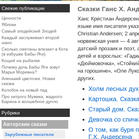
Сказки Ганс Х. Ан
Свежие публикации
Ценности
Ханс Кри́стиан А́ндерсе
Яблоки
языке имя писателя указ
Самый злодейский Злодей
Christian Andersen; 2 ап
Каждый заслуживает второй
норвежская уния — 4 авг
шанс
датский прозаик и поэт,
Сколько сметаны влезает в Кота
(в избушке Бабы-Яги)
детей и взрослых: «Гадк
Кощей на рыбалке
«Дюймовочка», «Стойкий
Почему дочь Бабы Яги зовут
на горошине», «Оле Лук
Марья Моревна?
других.
Аленький цветочек. Новая
сказка
Холм лесных духо
Колобок на новый лад
Про хитрого Мужика, жадного
Картошка. Сказк
Барина и волшебное дупло
Старый дом. Сказ
Рубрики
Девочка со спичк
Авторские сказки
О том, как буря 
Зарубежные писатели
Г.Х. Андерсена