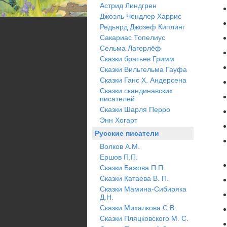
Астрид Линдгрен
Джоэль Чендлер Харрис
Редьярд Джозеф Киплинг
Сакариас Топелиус
Сельма Лагерлёф
Сказки братьев Гримм
Сказки Вильгельма Гауфа
Сказки Ганс Х. Андерсена
Сказки скандинавских
писателей
Сказки Шарля Перро
Энн Хогарт
Русские писатели
Волков А.М.
Ершов П.П.
Сказки Бажова П.П.
Сказки Катаева В. П.
Сказки Мамина-Сибиряка
Д.Н.
Сказки Михалкова С.В.
Сказки Пляцковского М. С.