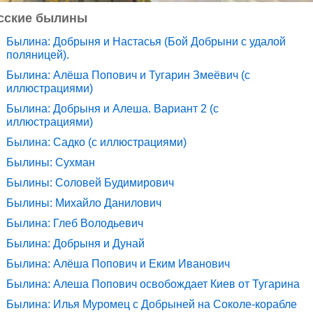
сские былины
Былина: Добрыня и Настасья (Бой Добрыни с удалой
поляницей).
Былина: Алёша Попович и Тугарин Змеёвич (с
иллюстрациями)
Былина: Добрыня и Алеша. Вариант 2 (с
иллюстрациями)
Былина: Садко (с иллюстрациями)
Былины: Сухман
Былины: Соловей Будимирович
Былины: Михайло Данилович
Былина: Глеб Володьевич
Былина: Добрыня и Дунай
Былина: Алёша Попович и Еким Иванович
Былина: Алеша Попович освобождает Киев от Тугарина
Былина: Илья Муромец с Добрыней на Соколе-корабле