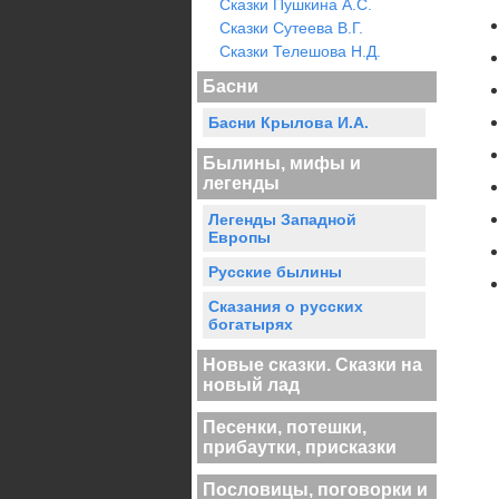
Сказки Пушкина А.С.
Сказки Сутеева В.Г.
Сказки Телешова Н.Д.
Басни
Басни Крылова И.А.
Былины, мифы и
легенды
Легенды Западной
Европы
Русские былины
Сказания о русских
богатырях
Новые сказки. Сказки на
новый лад
Песенки, потешки,
прибаутки, присказки
Пословицы, поговорки и