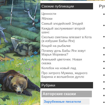
Ру
Свежие публикации
Ценности
Яблоки
Самый злодейский Злодей
Каждый заслуживает второй
шанс
Сколько сметаны влезает в Кота
(в избушке Бабы-Яги)
Кощей на рыбалке
Почему дочь Бабы Яги зовут
Марья Моревна?
Аленький цветочек. Новая
сказка
Колобок на новый лад
Про хитрого Мужика, жадного
Барина и волшебное дупло
Рубрики
Авторские сказки
Зарубежные писатели