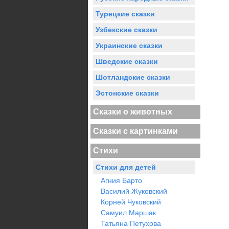
Турецкие сказки
Узбекские сказки
Украинские сказки
Шведские сказки
Шотландские сказки
Эстонские сказки
Сказки о животных
Сказки с картинками
Стихи
Стихи для детей
Агния Барто
Василий Жуковский
Корней Чуковский
Самуил Маршак
Татьяна Петухова