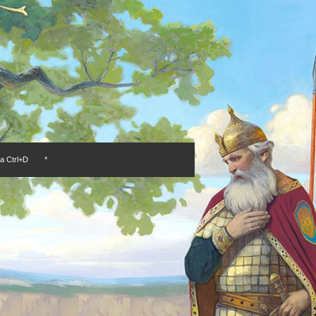
а Ctrl+D
*