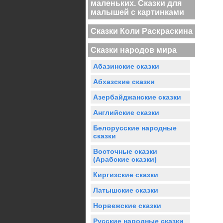
маленьких. Сказки для
малышей с картинками
Сказки Коли Раскраскина
Сказки народов мира
Абазинские сказки
Абхазские сказки
Азербайджанские сказки
Английские сказки
Белорусские народные
сказки
Восточные сказки
(Арабские сказки)
Киргизские сказки
Латышские сказки
Норвежские сказки
Русские народные сказки